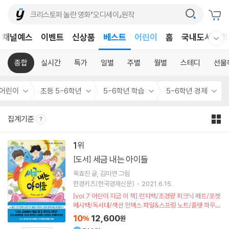
채널예스
이벤트
신상품
베스트
어린이
홈
국내도서
외
웰컴메뉴 모두보기
독후감
어린이
종합
실시간
특가
일별
주별
월별
스테디
선물
어린이
초등 5-6학년
5-6학년 학습
5-6학년 경제
집계기준
1
세금 내는 아이들
[도서]
옥효진
글
김미연
그림
한경키즈(한국경제신문)
2021.6.15.
[vol.7 어린이 지금 이 책] 런치백/초경량 피크닉 매트/포켓
메시백/독서대/섹션 인덱스 파일&스프링 노트/플랫 파우치
(포인트차감)
10
12,600
%
원