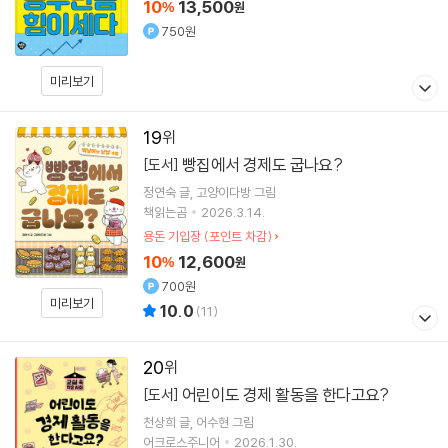
10
13,500
%
원
750원
미리보기
19
빵집에서 경제도 굽나요?
[도서]
정연숙
글
고양이다방
그림
책읽는곰
2026.3.14.
용돈 기입장 (포인트 차감)
10
12,600
%
원
700원
미리보기
10.0
(
11
)
20
어린이도 경제 활동을 한다고요?
[도서]
천상희
글
어수현
그림
어크로스주니어
2026.1.30.