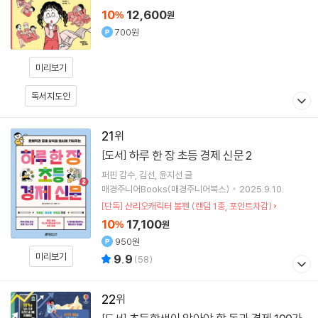
10
12,600
%
원
700원
미리보기
독서지도안
21
하루 한 장 초등 경제 신문 2
[도서]
퍼핀
감수
김선
윤지선
글
매경주니어Books(매경주니어북스)
2025.9.10.
[단독] 산리오캐릭터 볼펜 (랜덤 1종, 포인트차감)
10
17,100
%
원
950원
미리보기
9.9
(
58
)
22