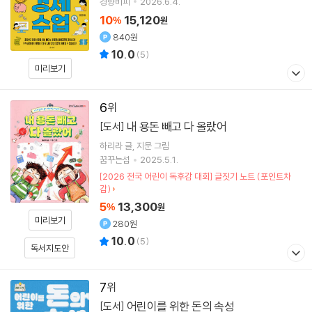
경향비피
2026.6.4.
10
15,120
%
원
840원
10.0
(
5
)
미리보기
6
내 용돈 빼고 다 올랐어
[도서]
하리라
글
지문
그림
꿈꾸는섬
2025.5.1.
[2026 전국 어린이 독후감 대회] 글짓기 노트 (포인트차
감)
5
13,300
%
원
미리보기
280원
10.0
(
5
)
독서지도안
7
어린이를 위한 돈의 속성
[도서]