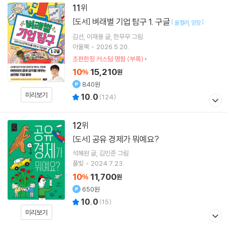
11
벼래별 기업 탐구 1. 구글
[도서]
[
]
올컬러
양장
김선
이재용
글
한무무
그림
아울북
2026.5.20.
초판한정 커스텀 명함 (부록)
10
15,210
%
원
840원
미리보기
10.0
(
124
)
12
공유 경제가 뭐예요?
[도서]
석혜원
글
김민준
그림
풀빛
2024.7.23.
10
11,700
%
원
650원
10.0
(
15
)
미리보기