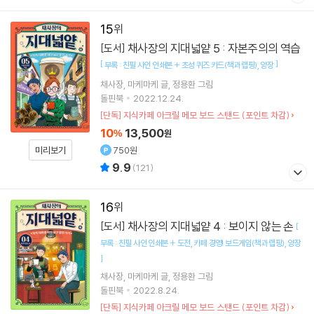
15
채사장의 지대넓얕 5 : 자본주의의 역습
[도서]
[
]
부록 : 친필 사인 인쇄본 + 초성 퀴즈 카드(책과 랩핑)
양장
채사장
마케마케
글
정용환
그림
돌핀북
2022.12.24.
[단독] 지식카페 아크릴 메모 보드 스탠드 (포인트 차감)
10
13,500
%
원
750원
미리보기
9.9
(
121
)
16
채사장의 지대넓얕 4 : 보이지 않는 손
[도서]
[
부록 : 친필 사인 인쇄본 + 도전
카페 경영! 보드게임(책과 랩핑)
양장
]
채사장
마케마케
글
정용환
그림
돌핀북
2022.8.24.
[단독] 지식카페 아크릴 메모 보드 스탠드 (포인트 차감)