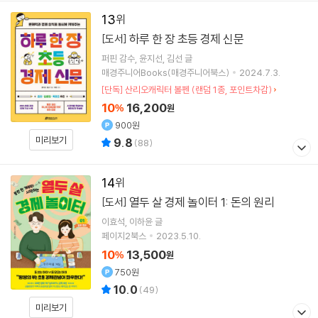
13
하루 한 장 초등 경제 신문
[도서]
퍼핀
감수
윤지선
김선
글
매경주니어Books(매경주니어북스)
2024.7.3.
[단독] 산리오캐릭터 볼펜 (랜덤 1종, 포인트차감)
10
16,200
%
원
900원
미리보기
9.8
(
88
)
14
열두 살 경제 놀이터 1: 돈의 원리
[도서]
이효석
이하윤
글
페이지2북스
2023.5.10.
10
13,500
%
원
750원
10.0
(
49
)
미리보기