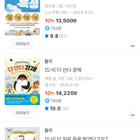
강인성
그림
서진
편
스노우폭스북스
2024.4.22.
10
13,500
%
원
750원
9.8
(
87
)
미리보기
8
다 안다 경제
[도서]
예영
글
지문
그림
신정아
감수
글고래
2026.6.30.
10
14,220
%
원
790원
10.0
(
33
)
미리보기
9
이 일로 돈을 벌었다고요?
[도서]