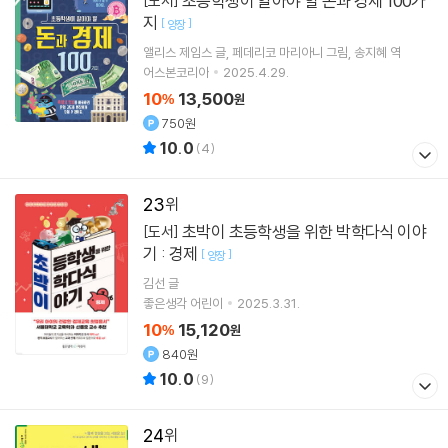
초등학생이 알아야 할 돈과 경제 100가
[도서]
지
[
]
양장
앨리스 제임스
글
페데리코 마리아니
그림
송지혜
역
어스본코리아
2025.4.29.
10
13,500
%
원
750원
10.0
(
4
)
23
초박이 초등학생을 위한 박학다식 이야
[도서]
기 : 경제
[
]
양장
김선
글
좋은생각 어린이
2025.3.31.
10
15,120
%
원
840원
10.0
(
9
)
24