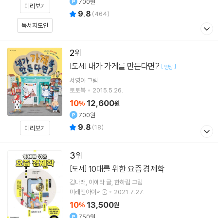
700원
미리보기
9.8
(
464
)
독서지도안
2
내가 가게를 만든다면?
[도서]
[
]
양장
서영아
그림
토토북
2015.5.26.
10
12,600
%
원
700원
9.8
(
18
)
미리보기
3
10대를 위한 요즘 경제학
[도서]
김나래
이에라
글
한하림
그림
미래엔아이세움
2021.7.27.
10
13,500
%
원
750원