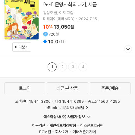
문명사회의 대가, 세금
[도서]
김성호
글
이지
그림
미래아이(미래M&B)
2024.7.15.
10
13,050
%
원
720원
10.0
(
11
)
미리보기
1
2
3
4
로그인
최근 본 상품
주문/배송
고객센터 1544-3800
티켓 1544-6399
중고샵 1566-4295
eBook 1:1문의/채팅상담
예스이십사(주) 사업자 정보
이용약관
개인정보처리방침
청소년보호정책
PC버전
회사소개
거래처관계자께