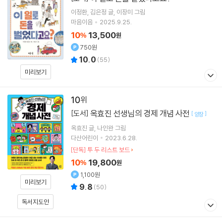
이정환
김은정
글
이장미
그림
마음이음
2025.9.25.
10
13,500
%
원
750원
10.0
(
55
)
미리보기
10
옥효진 선생님의 경제 개념 사전
[도서]
[
]
양장
옥효진
글
나인완
그림
다산어린이
2023.6.28.
[단독] 투 두 리스트 보드
10
19,800
%
원
1,100원
미리보기
9.8
(
50
)
독서지도안