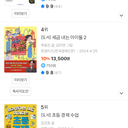
9.9
(
64
)
미리보기
4
세금 내는 아이들 2
[도서]
옥효진
글
김미연
그림
한경키즈(한국경제신문)
2024.4.25.
10
13,500
%
원
750원
9.8
(
67
)
미리보기
독서지도안
5
초등 경제 수업
[도서]
김선호
글