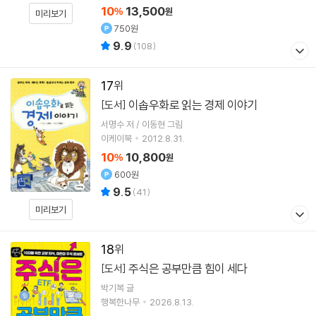
10
13,500
%
원
미리보기
750원
9.9
(
108
)
17
이솝우화로 읽는 경제 이야기
[도서]
서명수 저 / 이동현 그림
이케이북
2012.8.31.
10
10,800
%
원
600원
9.5
(
41
)
미리보기
18
주식은 공부만큼 힘이 세다
[도서]
박기복
글
행복한나무
2026.8.13.