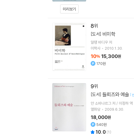
미리보기
8
비미학
[도서]
알랭 바디우
저
이학사
2010.1.30.
10
15,300
%
원
170원
9
들뢰즈와 예술
[도서]
[
안 소바냐르그 저 / 이정하 역
열화당
2009.6.30.
18,000
원
540원
10.0
(
1
)