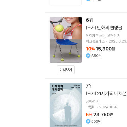
6
만화의 발명을
[도서]
에이키 엑스너
오혁진
저
워크룸프레스
2026.6.23.
10
15,300
%
원
850원
미리보기
7
21세기의 매체
[도서]
심혜련
저
그린비
2024.10.4.
5
23,750
%
원
500원