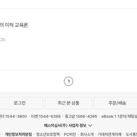
의 미적 교육론
.20.
1
로그인
최근 본 상품
주문/배송
터 1544-3800
티켓 1544-6399
중고샵 1566-4295
eBook 1:1문의/채팅
예스이십사(주) 사업자 정보
관
개인정보처리방침
청소년보호정책
PC버전
회사소개
거래처관계자께
도서홍