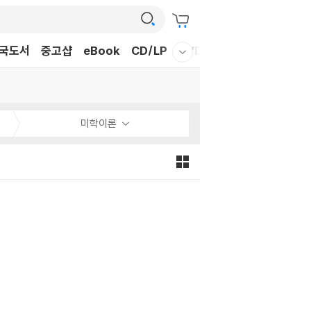
국도서
중고샵
eBook
CD/LP
DVD/BD
문구/GIFT
티
웰컴메뉴 모두보기
미학이론