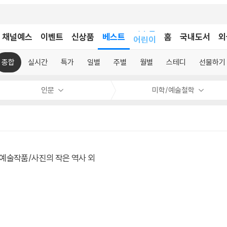
채널예스
이벤트
신상품
베스트
어린이
홈
국내도서
외
독후감
어린이
종합
실시간
특가
일별
주별
월별
스테디
선물하기
인문
미학/예술철학
예술작품/사진의 작은 역사 외