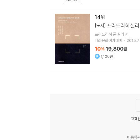
14
프리드리히 실러
[도서]
프리드리히 폰 실러
저
대화문화아카데미
2015.7
10
19,800
%
원
1,100원
고객센
이용약