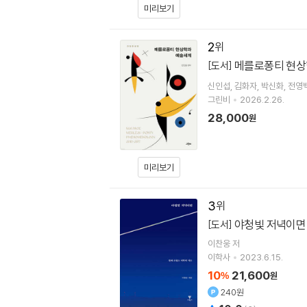
미리보기
2
메를로퐁티 현상
[도서]
신인섭
김화자
박신화
전영
그린비
2026.2.26.
28,000
원
미리보기
3
야청빛 저녁이면
[도서]
이찬웅
저
이학사
2023.6.15.
10
21,600
%
원
240원