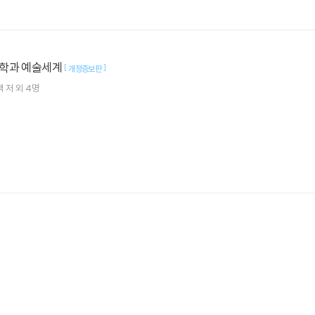
학과 예술세계
[
]
개정증보판
백
저 외 4명