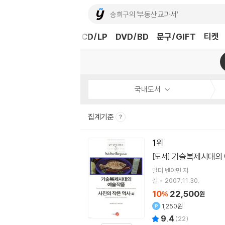
도서
중고샵
eBook
CD/LP
DVD/BD
문구/GIFT
티켓
국내도서
집계기준
1
기술복제시대의 
[도서]
발터 벤야민
저
길
2007.11.30.
10
22,500
%
원
1,250원
9.4
(
22
)