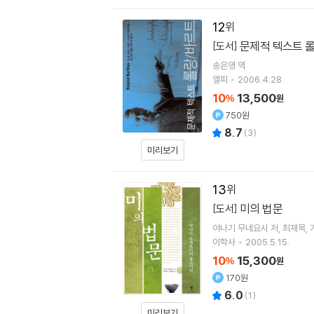
12
문제적 텍스트 
[도서]
송은영
역
앨피
2006.4.28.
10
13,500
%
원
750원
8.7
(
3
)
미리보기
13
미의 법문
[도서]
야나기 무네요시
저
최재목
이학사
2005.5.15.
10
15,300
%
원
170원
6.0
(
1
)
미리보기