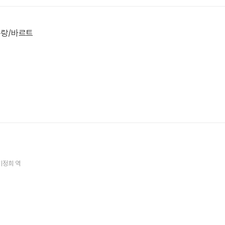
롤랑/바르트
기정희
역