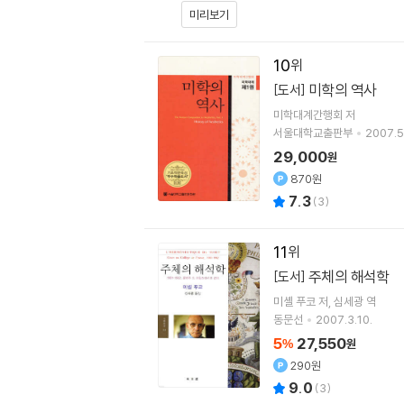
미리보기
10
미학의 역사
[도서]
미학대계간행회 저
서울대학교출판부
2007.5
29,000
원
870원
7.3
(
3
)
11
주체의 해석학
[도서]
미셸 푸코
저
심세광
역
동문선
2007.3.10.
5
27,550
%
원
290원
9.0
(
3
)