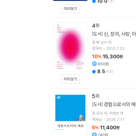
10.0
(
3
)
미리보기
4
신, 정의, 사랑,
[도서]
장 뤽 낭시
저
갈무리
2012.7.22.
10
15,300
%
원
850원
8.5
(
13
)
미리보기
5
경험으로서의 
[도서]
존 듀이
저
이재언
역
책세상
2026.7.17.
5
11,400
%
원
240원