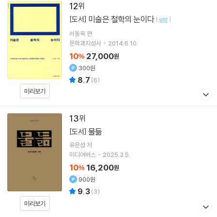
12
미술은 철학의 눈이다
[도서]
[
]
양장
서동욱
편
문학과지성사
2014.6.10.
10
27,000
%
원
300원
8.7
(
6
)
미리보기
13
물듦
[도서]
유운성
저
미디어버스
2025.3.5.
10
16,200
%
원
900원
9.3
(
3
)
미리보기