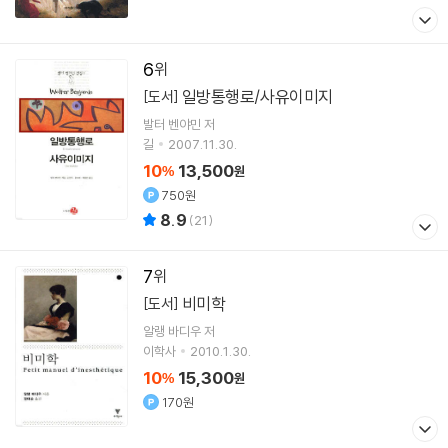
6
일방통행로/사유이미지
[도서]
발터 벤야민
저
길
2007.11.30.
10
13,500
%
원
750원
8.9
(
21
)
7
비미학
[도서]
알랭 바디우
저
이학사
2010.1.30.
10
15,300
%
원
170원