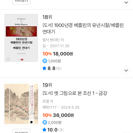
미리보기
18
1900년경 베를린의 유년시절/베를린
[도서]
연대기
발터 벤야민
저
길
2007.11.30.
10
18,000
%
원
1,000원
8.8
(
5
)
19
옛 그림으로 본 조선 1 - 금강
[도서]
최열 저
혜화1117
2024.5.25.
10
36,000
%
원
2,000원
10.0
(
3
)