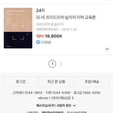
24
프리드리히 실러의 미적 교육론
[도서]
프리드리히 폰 실러
저
대화문화아카데미
2015.7.20.
10
19,800
%
원
1,100원
1
2
로그인
최근 본 상품
주문/배송
고객센터 1544-3800
티켓 1544-6399
중고샵 1566-4295
eBook 1:1문의/채팅상담
예스이십사(주) 사업자 정보
이용약관
개인정보처리방침
청소년보호정책