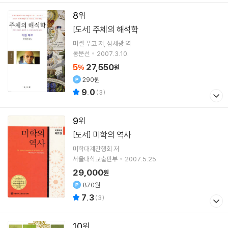
8
주체의 해석학
[도서]
미셸 푸코
저
심세광
역
동문선
2007.3.10.
5
27,550
%
원
290원
9.0
(
3
)
9
미학의 역사
[도서]
미학대계간행회 저
서울대학교출판부
2007.5.25.
29,000
원
870원
7.3
(
3
)
10