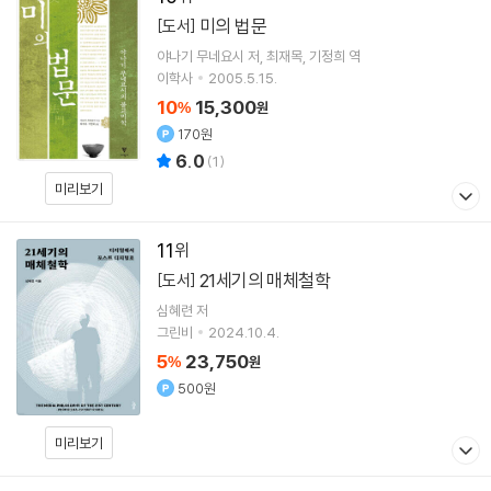
미의 법문
[도서]
야나기 무네요시
저
최재목
기정희
역
이학사
2005.5.15.
10
15,300
%
원
170원
6.0
(
1
)
미리보기
11
21세기의 매체철학
[도서]
심혜련
저
그린비
2024.10.4.
5
23,750
%
원
500원
미리보기