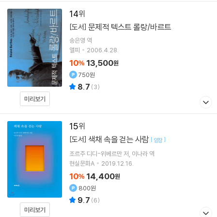
14
문제적 텍스트 롤랑/바르트
[도서]
송은영
역
앨피
2006.4.28.
10
13,500
%
원
750원
8.7
(
3
)
미리보기
15
색채 속을 걷는 사람
[도서]
[
]
양장
조르주 디디-위베르만
저
이나라
역
현실문화A
2019.12.16.
10
14,400
%
원
800원
9.7
(
6
)
미리보기