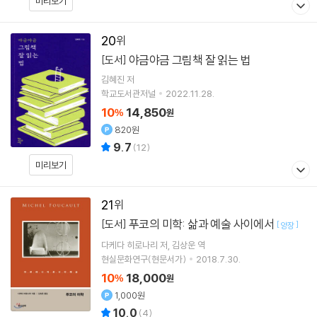
미리보기
20
야금야금 그림책 잘 읽는 법
[도서]
김혜진
저
학교도서관저널
2022.11.28.
10
14,850
%
원
820원
9.7
(
12
)
미리보기
21
푸코의 미학: 삶과 예술 사이에서
[도서]
[
]
양장
다케다 히로나리
저
김상운
역
현실문화연구(현문서가)
2018.7.30.
10
18,000
%
원
1,000원
10.0
(
4
)