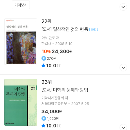
미리보기
22
일상적인 것의 변용
[도서]
[
]
양장
아서 단토
저
한길사
2008.5.10.
10
24,300
%
원
270원
10.0
(
1
)
23
미학의 문제와 방법
[도서]
미학대계간행회 저
서울대학교출판부
2007.5.25.
34,000
원
1,020원
10.0
(
1
)