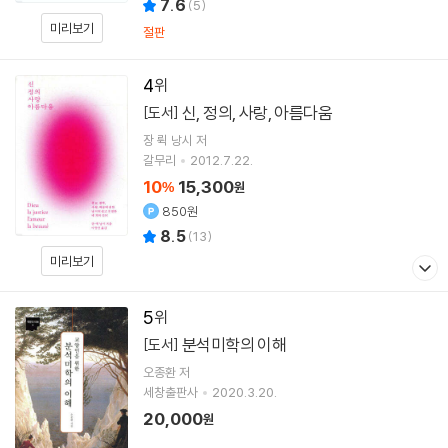
7.6
(
5
)
미리보기
절판
4
신, 정의, 사랑, 아름다움
[도서]
장 뤽 낭시
저
갈무리
2012.7.22.
10
15,300
%
원
850원
8.5
(
13
)
미리보기
5
분석미학의 이해
[도서]
오종환
저
세창출판사
2020.3.20.
20,000
원