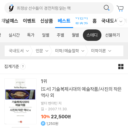
어린이
채널예스
이벤트
신상품
베스트
홈
국내도서
외
독후감
웰컴메뉴 모두보기
어린이
합
실시간
특가
일별
주별
월별
스테디
선물하기
국내도서
인문
미학/예술철학
미학이론
집계기준
1
기술복제시대의 예술작품/사진의 작은
[도서]
역사 외
발터 벤야민
저
길
2007.11.30.
10
22,500
%
원
1,250원