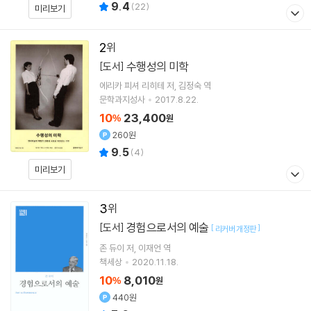
9.4
(
22
)
미리보기
2
수행성의 미학
[도서]
에리카 피셔 리히테
저
김정숙
역
문학과지성사
2017.8.22.
10
23,400
%
원
260원
9.5
(
4
)
미리보기
3
경험으로서의 예술
[도서]
[
]
리커버 개정판
존 듀이
저
이재언
역
책세상
2020.11.18.
10
8,010
%
원
440원