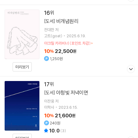
16
비개념원리
[도서]
전대한
저
고트(goat)
2025.6.19.
아크릴 카라비너 (포인트 차감)
10
22,500
%
원
1,250원
미리보기
17
야청빛 저녁이면
[도서]
이찬웅
저
이학사
2023.6.15.
10
21,600
%
원
240원
10.0
(
3
)