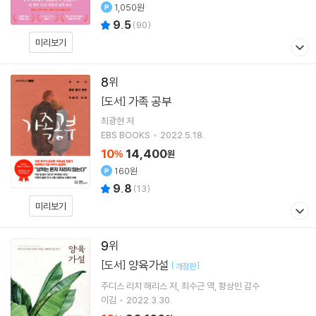
1,050원
9.5
(
90
)
미리보기
8
가족 공부
[도서]
최광현
저
EBS BOOKS
2022.5.18.
10
14,400
%
원
160원
9.8
(
13
)
미리보기
9
양육가설
[도서]
[
]
개정판
주디스 리치 해리스
저
최수근
역
황상민
감수
이김
2022.3.30.