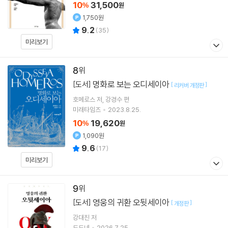
10
31,500
%
원
1,750원
9.2
(
35
)
미리보기
8
명화로 보는 오디세이아
[도서]
[
]
리커버 개정판
호메로스
저
강경수
편
미래타임즈
2023.8.25.
10
19,620
%
원
1,090원
9.6
(
17
)
미리보기
9
영웅의 귀환 오뒷세이아
[도서]
[
]
개정판
강대진
저
도도네
2026.7.25.