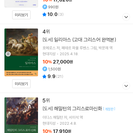
990원
10.0
(
3
)
미리보기
4
일리아스 (고대 그리스어 완역본)
[도서]
호메로스
저
페테르 파울 루벤스
그림
박문재
역
현대지성
2025.4.18.
10
27,000
%
원
1,500원
9.9
(
21
)
미리보기
5
해밀턴의 그리스로마신화
[도서]
[
]
개정판
이디스 해밀턴
저
서미석
역
현대지성
2022.4.8.
10
17,910
%
원