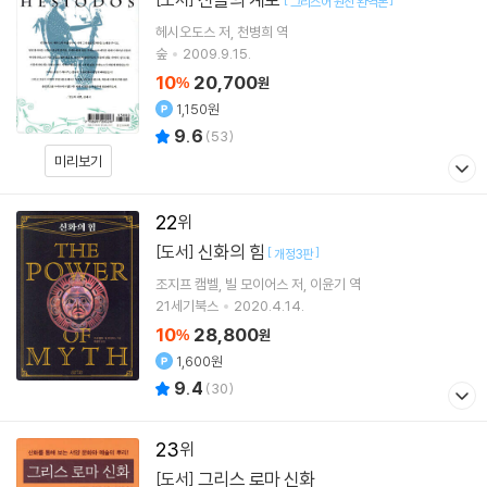
그리스어 원전 완역본
헤시오도스
저
천병희
역
숲
2009.9.15.
10
20,700
%
원
1,150원
9.6
(
53
)
미리보기
22
신화의 힘
[도서]
[
]
개정3판
조지프 캠벨
빌 모이어스
저
이윤기
역
21세기북스
2020.4.14.
10
28,800
%
원
1,600원
9.4
(
30
)
23
그리스 로마 신화
[도서]