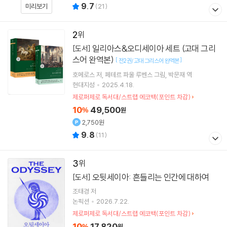
9.7
미리보기
(
21
)
2
일리아스&오디세이아 세트 (고대 그리
[도서]
스어 완역본)
[
]
전2권/고대 그리스어 완역본
호메로스
저
페테르 파울 루벤스
그림
박문재
역
현대지성
2025.4.18.
제로퍼제로 독서대/스트랩 에코백(포인트 차감)
10
49,500
%
원
2,750원
9.8
(
11
)
3
오뒷세이아: 흔들리는 인간에 대하여
[도서]
조태경
저
논픽션
2026.7.22.
제로퍼제로 독서대/스트랩 에코백(포인트 차감)
10
17,820
%
원