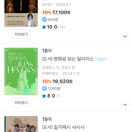
파지트
2026.8.1.
10
17,100
%
원
950원
10.0
(
14
)
미리보기
18
명화로 보는 일리아스
[도서]
[
]
개정판
호메로스
저
강경수
편
미래타임즈
2024.1.15.
10
19,620
%
원
1,090원
8.0
(
1
)
미리보기
19
길가메시 서사시
[도서]