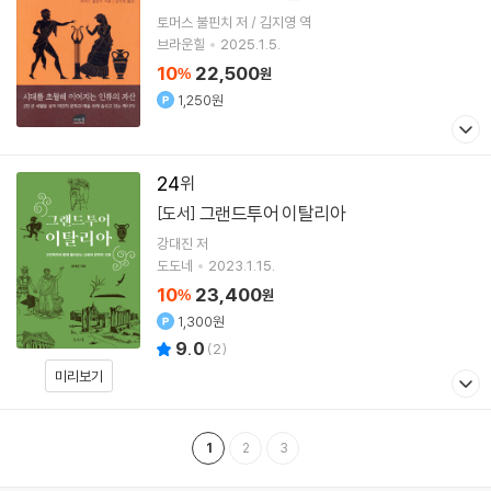
토머스 불핀치 저 / 김지영 역
브라운힐
2025.1.5.
10
22,500
%
원
1,250원
24
그랜드투어 이탈리아
[도서]
강대진
저
도도네
2023.1.15.
10
23,400
%
원
1,300원
9.0
(
2
)
미리보기
1
2
3