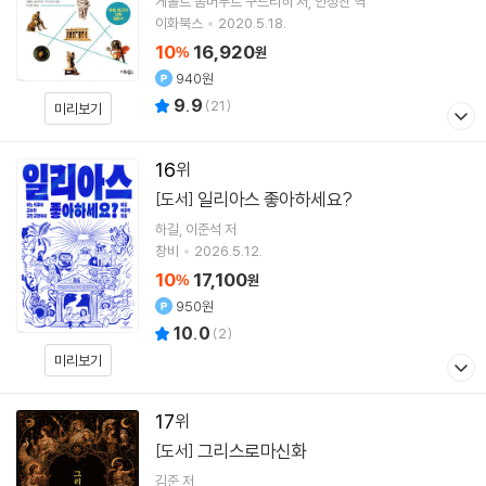
게롤트 돔머무트 구드리히
저
안성찬
역
이화북스
2020.5.18.
10
16,920
%
원
940원
9.9
(
21
)
미리보기
16
일리아스 좋아하세요?
[도서]
하길
이준석
저
창비
2026.5.12.
10
17,100
%
원
950원
10.0
(
2
)
미리보기
17
그리스로마신화
[도서]
김준
저