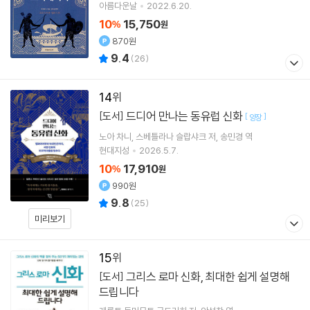
아름다운날
2022.6.20.
10
15,750
%
원
870원
9.4
(
26
)
14
드디어 만나는 동유럽 신화
[도서]
[
]
양장
노아 차니
스베틀라나 슬랍샤크
저
송민경
역
현대지성
2026.5.7.
10
17,910
%
원
990원
9.8
(
25
)
미리보기
15
그리스 로마 신화, 최대한 쉽게 설명해
[도서]
드립니다