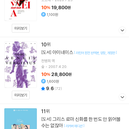
10
19,800
%
원
1,100원
미리보기
10
아이네이스
[도서]
[
]
라틴어 원전 완역본
양장
개정판
천병희
역
숲
2007.4.20.
10
28,800
%
원
1,600원
9.6
(
72
)
미리보기
11
그리스 로마 신화를 한 번도 안 읽어볼
[도서]
수는 없잖아
[
]
리커버 에디션