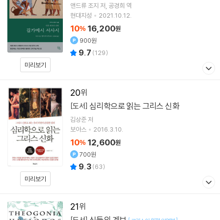
앤드류 조지
저
공경희
역
현대지성
2021.10.12.
10
16,200
%
원
900원
9.7
(
129
)
미리보기
20
심리학으로 읽는 그리스 신화
[도서]
김상준
저
보아스
2016.3.10.
10
12,600
%
원
700원
9.3
(
63
)
미리보기
21
신들의 계보
[도서]
[
]