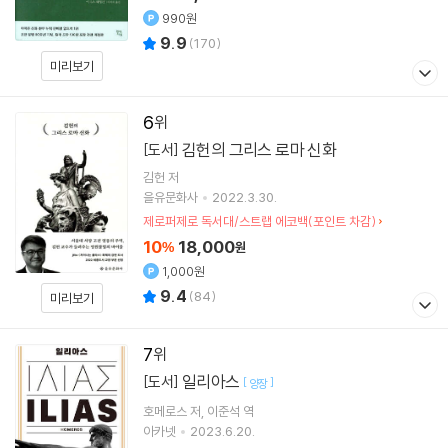
990원
9.9
(
170
)
미리보기
6
김헌의 그리스 로마 신화
[도서]
김헌
저
을유문화사
2022.3.30.
제로퍼제로 독서대/스트랩 에코백(포인트 차감)
10
18,000
%
원
1,000원
9.4
(
84
)
미리보기
7
일리아스
[도서]
[
]
양장
호메로스
저
이준석
역
아카넷
2023.6.20.