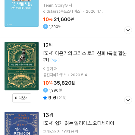
Team. StoryG
저
oldstairs(올드스테어즈)
2026.4.1.
10
21,600
%
원
1,200원
12
이윤기의 그리스 로마 신화 (특별 합본
[도서]
판)
[
]
양장
이윤기
저
웅진지식하우스
2020.5.4.
10
35,820
%
원
1,990원
9.6
(
216
)
미리보기
13
쉽게 읽는 일리아스 오디세이아
[도서]
호메로스 저 / 김대웅 역