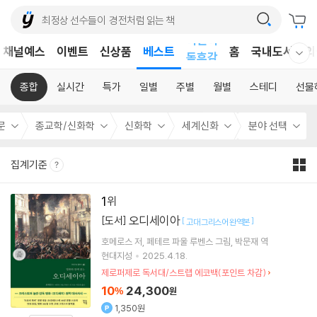
어린이
채널예스
이벤트
신상품
베스트
홈
국내도서
외
독후감
웰컴메뉴 모두보기
어린이
종합
실시간
특가
일별
주별
월별
스테디
선물
문
종교학/신화학
신화학
세계신화
분야 선택
집계기준
1
오디세이아
[도서]
[
]
고대 그리스어 완역본
호메로스
저
페테르 파울 루벤스
그림
박문재
역
현대지성
2025.4.18.
제로퍼제로 독서대/스트랩 에코백(포인트 차감)
10
24,300
%
원
1,350원