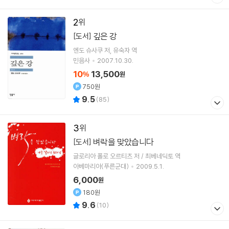
2
깊은 강
[도서]
엔도 슈사쿠
저
유숙자
역
민음사
2007.10.30.
10
13,500
%
원
750원
9.5
(
85
)
3
벼락을 맞았습니다
[도서]
글로리아 폴로 오르티츠 저 / 최베네딕토 역
아베마리아(푸른군대)
2009.5.1.
6,000
원
180원
9.6
(
10
)