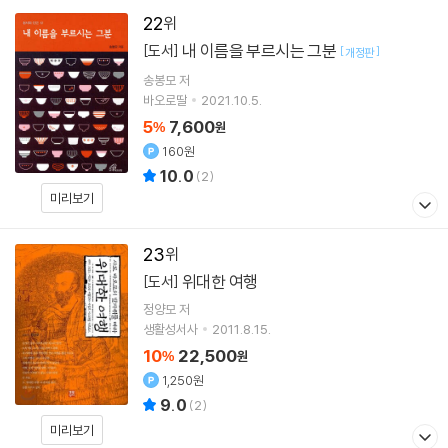
22
내 이름을 부르시는 그분
[도서]
[
]
개정판
송봉모
저
바오로딸
2021.10.5.
5
7,600
%
원
160원
10.0
(
2
)
미리보기
23
위대한 여행
[도서]
정양모
저
생활성서사
2011.8.15.
10
22,500
%
원
1,250원
9.0
(
2
)
미리보기