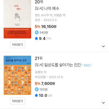
20
나의 예수
[도서]
엔도 슈사쿠
저
이평춘
역
로만
2023.2.2.
5
16,150
%
원
340원
9.4
(
11
)
미리보기
21
일상도를 살아가는 인간
[도서]
[
]
개정판
송봉모
저
바오로딸
2021.10.5.
5
7,600
%
원
160원
10.0
(
4
)
미리보기