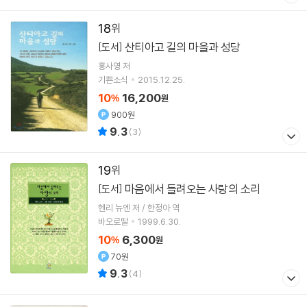
18
산티아고 길의 마을과 성당
[도서]
홍사영 저
기쁜소식
2015.12.25.
10
16,200
%
원
900원
9.3
(
3
)
19
마음에서 들려오는 사랑의 소리
[도서]
헨리 뉴엔 저 / 한정아 역
바오로딸
1999.6.30.
10
6,300
%
원
70원
9.3
(
4
)