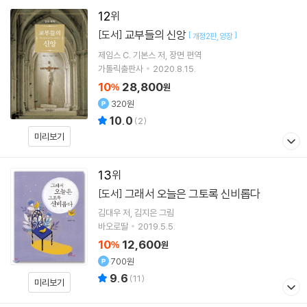
12
교부들의 신앙
[도서]
[
]
개정2판
양장
제임스 C. 기본스
저
장면
편역
가톨릭출판사
2020.8.15.
10
28,800
%
원
320원
10.0
(
2
)
미리보기
13
그래서 오늘은 그토록 신비롭다
[도서]
김대우
저
김지은
그림
바오로딸
2019.5.5.
10
12,600
%
원
700원
9.6
(
11
)
미리보기