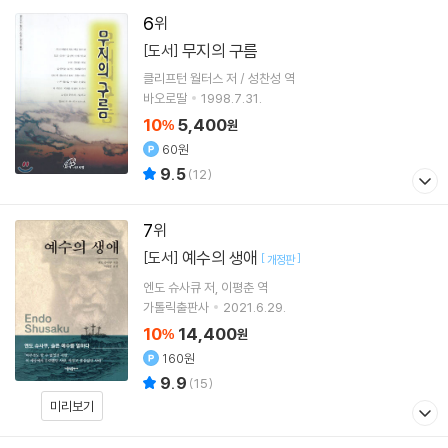
6
무지의 구름
[도서]
클리프턴 월터스 저 / 성찬성 역
바오로딸
1998.7.31.
10
5,400
%
원
60원
9.5
(
12
)
7
예수의 생애
[도서]
[
]
개정판
엔도 슈사큐
저
이평춘
역
가톨릭출판사
2021.6.29.
10
14,400
%
원
160원
9.9
(
15
)
미리보기