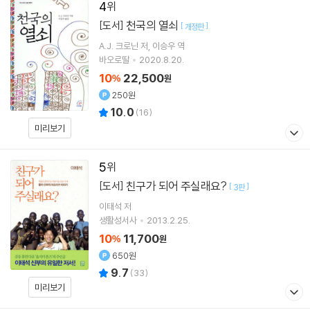
4
천국의 열쇠
[도서]
[
]
개정판
A.J. 크로닌
저
이승우
역
바오로딸
2020.8.20.
10
22,500
%
원
250원
10.0
(
16
)
미리보기
5
친구가 되어 주실래요?
[도서]
[
]
3판
이태석
저
생활성서사
2013.2.25.
10
11,700
%
원
650원
9.7
(
33
)
미리보기