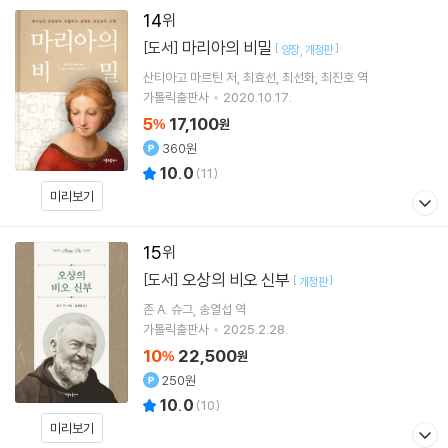
14
마리아의 비밀
[도서]
[
]
양장
개정판
산티아고 마르틴
저
최효선
최선화
최진호
역
가톨릭출판사
2020.10.17.
5
17,100
%
원
360원
10.0
(
11
)
미리보기
15
오상의 비오 신부
[도서]
[
]
개정판
존 A. 슈그
송열섭
역
가톨릭출판사
2025.2.28.
10
22,500
%
원
250원
10.0
(
10
)
미리보기