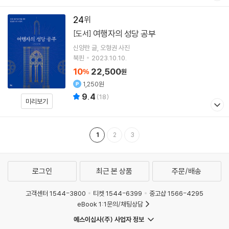
24
여행자의 성당 공부
[도서]
신양란
글
오형권
사진
북핀
2023.10.10.
10
22,500
%
원
1,250원
9.4
(
18
)
미리보기
1
2
3
로그인
최근 본 상품
주문/배송
고객센터 1544-3800
티켓 1544-6399
중고샵 1566-4295
eBook 1:1문의/채팅상담
예스이십사(주) 사업자 정보