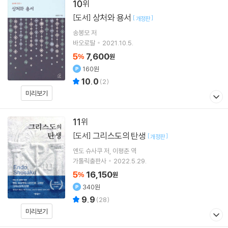
10
상처와 용서
[도서]
[
]
개정판
송봉모
저
바오로딸
2021.10.5.
5
7,600
%
원
160원
10.0
(
2
)
미리보기
11
그리스도의 탄생
[도서]
[
]
개정판
엔도 슈사쿠
저
이평춘
역
가톨릭출판사
2022.5.29.
5
16,150
%
원
340원
9.9
(
28
)
미리보기