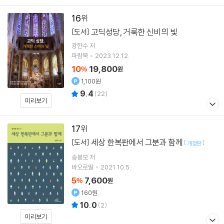
16
고딕성당, 거룩한 신비의 빛
[도서]
강한수
저
파람북
2023.12.12.
10
19,800
%
원
1,100원
9.4
(
22
)
미리보기
17
세상 한복판에서 그분과 함께
[도서]
[
]
개정판
송봉모
저
바오로딸
2021.10.5.
5
7,600
%
원
160원
10.0
(
2
)
미리보기