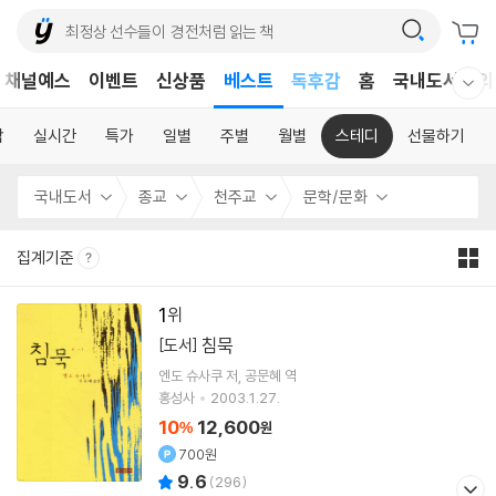
어린이
채널예스
이벤트
신상품
베스트
독후감
홈
국내도서
외
웰컴메뉴 모두보기
어린이
합
실시간
특가
일별
주별
월별
스테디
선물하기
국내도서
종교
천주교
문학/문화
집계기준
1
침묵
[도서]
엔도 슈사쿠
저
공문혜
역
홍성사
2003.1.27.
10
12,600
%
원
700원
9.6
(
296
)