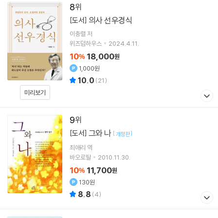
8
의사 선우경식
[도서]
이충렬
저
위즈덤하우스
2024.4.11.
10
18,000
%
원
1,000원
10.0
(
21
)
미리보기
9
그와 나
[도서]
[
]
개정판
최애리
역
바오로딸
2010.11.30.
10
11,700
%
원
130원
8.8
(
4
)