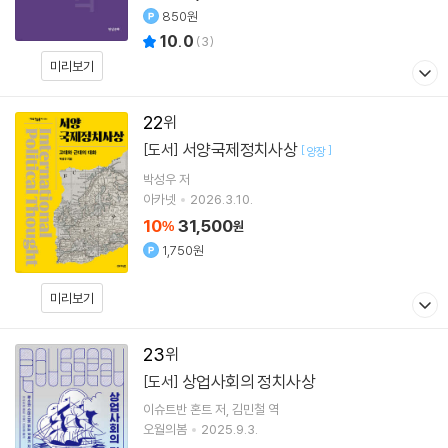
850원
10.0
(
3
)
미리보기
22
서양국제정치사상
[도서]
[
]
양장
박성우
저
아카넷
2026.3.10.
10
31,500
%
원
1,750원
미리보기
23
상업사회의 정치사상
[도서]
이슈트반 혼트
저
김민철
역
오월의봄
2025.9.3.