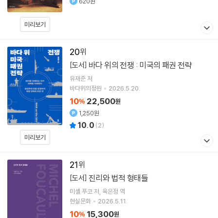
620원
미리보기
20
바다 위의 전쟁 : 미국의 패권 전략
[도서]
유재준
저
바다위의정원
2026.5.20.
10
22,500
%
원
1,250원
10.0
(
2
)
미리보기
21
진리와 법적 형태들
[도서]
미셸 푸코
저
육은정
역
현실문화
2026.5.11.
10
15,300
%
원