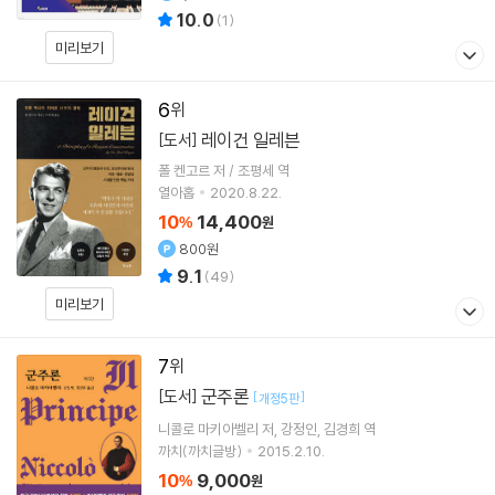
10.0
(
1
)
미리보기
6
레이건 일레븐
[도서]
폴 켄고르 저 / 조평세 역
열아홉
2020.8.22.
10
14,400
%
원
800원
9.1
(
49
)
미리보기
7
군주론
[도서]
[
]
개정5판
니콜로 마키아벨리
저
강정인
김경희
역
까치(까치글방)
2015.2.10.
10
9,000
%
원