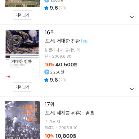
1,600원
9.6
(
29
)
미리보기
16
거대한 전환
[도서]
[
]
양장
칼 폴라니
저
홍기빈
역
길
2009.6.30.
10
40,500
%
원
2,250원
9.8
(
29
)
미리보기
17
세계를 뒤흔든 열흘
[도서]
존 리드
저
책갈피
2005.6.10.
10
10,800
%
원