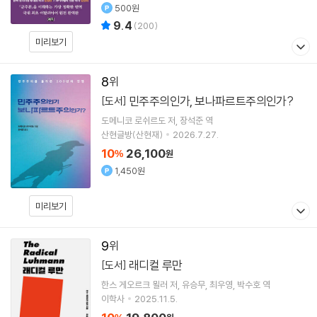
500원
9.4
(
200
)
미리보기
8
민주주의인가, 보나파르트주의인가?
[도서]
도메니코 로쉬르도
저
장석준
역
산현글방(산현재)
2026.7.27.
10
26,100
%
원
1,450원
미리보기
9
래디컬 루만
[도서]
한스 게오르크 묄러
저
유승무
최우영
박수호
역
이학사
2025.11.5.