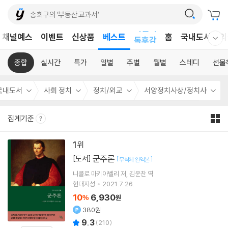
어린이
채널예스
이벤트
신상품
베스트
홈
국내도서
외
독후감
웰컴메뉴 모두보기
어린이
종합
실시간
특가
일별
주별
월별
스테디
선물
국내도서
사회 정치
정치/외교
서양정치사상/정치사
집계기준
1
군주론
[도서]
[
]
무삭제 완역본
니콜로 마키아벨리
저
김운찬
역
현대지성
2021.7.26.
10
6,930
%
원
380원
9.3
(
210
)