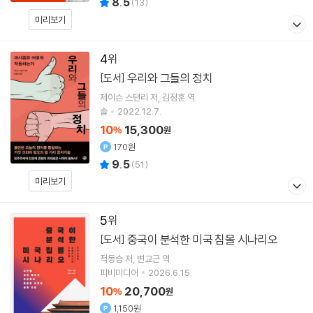
8.5
(
13
)
미리보기
4
우리와 그들의 정치
[도서]
제이슨 스탠리
저
김정훈
역
솔
2022.12.7.
10
15,300
%
원
170원
9.5
(
51
)
미리보기
5
중국이 분석한 미국 침몰 시나리오
[도서]
적동승
저
변교근
역
피비미디어
2026.6.15.
10
20,700
%
원
1,150원