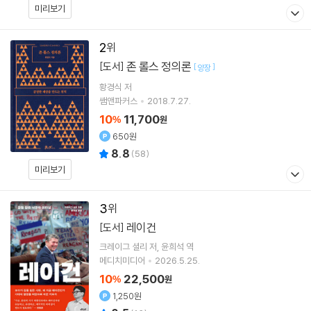
미리보기
2
존 롤스 정의론
[도서]
[
]
양장
황경식
저
쌤앤파커스
2018.7.27.
10
11,700
%
원
650원
8.8
(
58
)
미리보기
3
레이건
[도서]
크레이그 셜리
저
윤희석
역
메디치미디어
2026.5.25.
10
22,500
%
원
1,250원