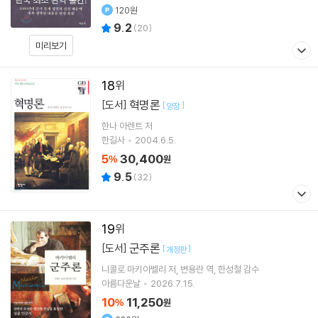
120원
9.2
(
20
)
미리보기
18
혁명론
[도서]
[
]
양장
한나 아렌트
저
한길사
2004.6.5.
5
30,400
%
원
9.5
(
32
)
19
군주론
[도서]
[
]
개정판
니콜로 마키아벨리
저
변용란
역
한성철
감수
아름다운날
2026.7.15.
10
11,250
%
원