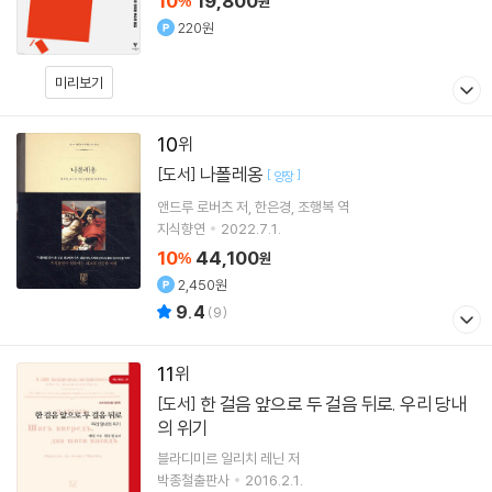
10
19,800
%
원
220원
미리보기
10
나폴레옹
[도서]
[
]
양장
앤드루 로버츠
저
한은경
조행복
역
지식향연
2022.7.1.
10
44,100
%
원
2,450원
9.4
(
9
)
11
한 걸음 앞으로 두 걸음 뒤로. 우리 당내
[도서]
의 위기
블라디미르 일리치 레닌
저
박종철출판사
2016.2.1.