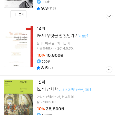
330원
9.3
(
113
)
미리보기
14
무엇을 할 것인가?
[도서]
[
]
개정판
블라디미르 일리치 레닌
저
박종철출판사
2014.5.30.
10
10,800
%
원
600원
8.5
(
2
)
15
정치학
[도서]
[
]
그리스어 원전 완역본
양장
아리스토텔레스
저
천병희
역
숲
2009.8.10.
10
28,800
%
원