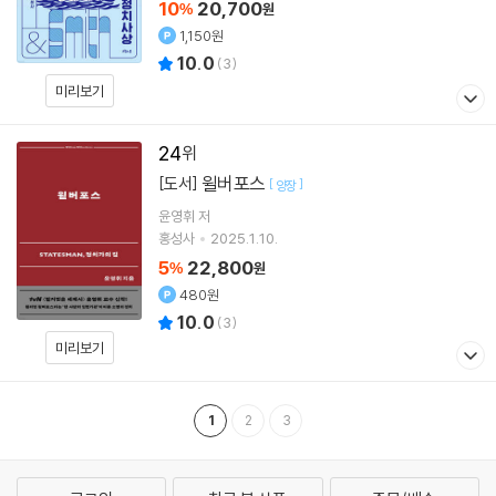
10
20,700
%
원
1,150원
10.0
(
3
)
미리보기
24
윌버포스
[도서]
[
]
양장
윤영휘
저
홍성사
2025.1.10.
5
22,800
%
원
480원
10.0
(
3
)
미리보기
1
2
3