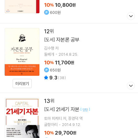
10
10,800
%
원
600원
12
자본론 공부
[도서]
김수행
저
돌베개
2014.8.25.
10
11,700
%
원
650원
9.3
(
38
)
미리보기
13
21세기 자본
[도서]
[
]
양장
토마 피케티
저
장경덕
역
글항아리
2014.9.12.
10
29,700
%
원