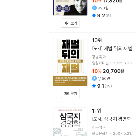
10
17,820
%
원
990원
9.2
(
5
)
미리보기
10
재벌 뒤의 재벌
[도서]
강병욱
저
영림카디널
2025.6.30.
10
20,700
%
원
1,150원
9.1
(
19
)
미리보기
11
삼국지 경영학
[도서]
최우석
저
을유문화사
2007.5.21.