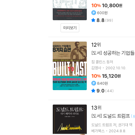
10
10,800
%
원
600원
8.8
(
99
)
미리보기
12
성공하는 기업들
[도서]
짐 콜린스
등저
김영사
2002.10.10.
10
15,120
%
원
840원
9.0
(
44
)
13
도널드 트럼프
[도서]
[
도널드 트럼프
저
권기대
역
베가북스
2024.8.8.