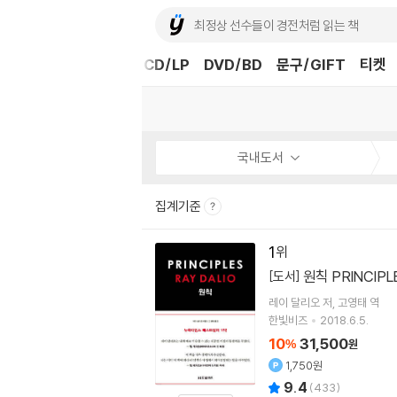
도서
중고샵
eBook
CD/LP
DVD/BD
문구/GIFT
티켓
국내도서
집계기준
1
원칙 PRINCIPL
[도서]
레이 달리오
저
고영태
역
한빛비즈
2018.6.5.
10
31,500
%
원
1,750원
9.4
(
433
)