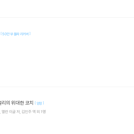
기
[
]
50만 부 돌파 리커버
밸리의 위대한 코치
[
]
양장
앨런 이글
저
김민주
역 외 1명