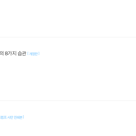
의 8가지 습관
[
]
개정판
]
트럼프 사인 인쇄본