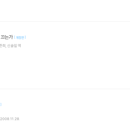
이끄는가
[
]
개정판
준희
신솔잎
역
]
2008.11.28.