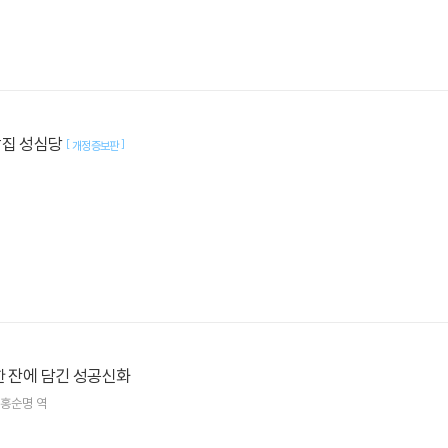
빵집 성심당
[
]
개정증보판
한 잔에 담긴 성공신화
홍순명
역