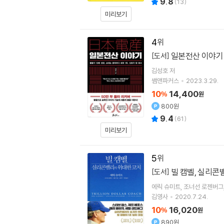
9.8
(
13
)
미리보기
4
일본전산 이야
[도서]
김성호
저
쌤앤파커스
2023.3.29.
10
14,400
%
원
800원
9.4
(
61
)
미리보기
5
빌 캠벨, 실리콘
[도서]
에릭 슈미트
조너선 로젠버그
김영사
2020.7.24.
10
16,020
%
원
890원