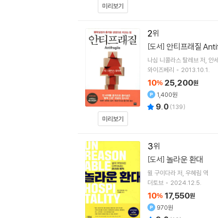
미리보기
2
안티프래질 Antifr
[도서]
나심 니콜라스 탈레브
저
안
와이즈베리
2013.10.1.
10
25,200
%
원
1,400원
9.0
(
139
)
미리보기
3
놀라운 환대
[도서]
윌 구이다라
저
우혜림
역
더토브
2024.12.5.
10
17,550
%
원
970원