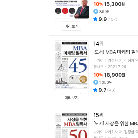
10
15,300
%
원
850원
9.9
(
157
)
미리보기
14
MBA 마케팅 필
[도서]
나가이 다카히사
저
김정환
센시오
2021.7.26.
10
18,900
%
원
1,050원
9.7
(
46
)
미리보기
15
사장을 위한 MB
[도서]
나가이 다카히사
저
김정환
센시오
2020.3.30.