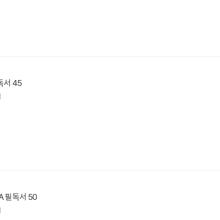
독서 45
역
A 필독서 50
역