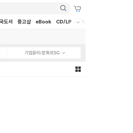
국도서
중고샵
eBook
CD/LP
DVD/BD
문구/GIFT
티
웰컴메뉴 모두보기
기업윤리/문화/ESG