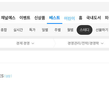
채널예스
이벤트
신상품
베스트
어린이
홈
국내도서
외
독후감
어린이
종합
실시간
특가
일별
주별
월별
스테디
선물하기
경제 경영
경영관리/전략/경영학
ES
[
]
양장