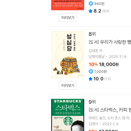
940원
8.2
(
63
)
미리보기
8
우리가 사랑한 
[도서]
김태훈
저
남해의봄날
2025.3.14.
10
18,000
%
원
1,000원
10.0
(
13
)
미리보기
9
스타벅스, 커피 
[도서]
하워드 슐츠
도리 존스 양
저
김영사
2022.2.4.