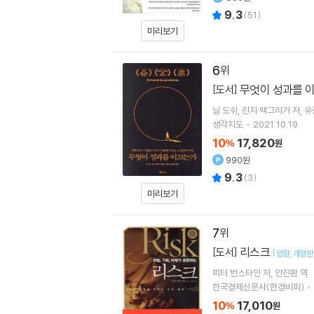
9.3
(
51
)
미리보기
6
무엇이 성과를 
[도서]
닐 도쉬
린지 맥그리거
저
유
생각지도
2021.10.19.
10
17,820
%
원
990원
9.3
(
3
)
미리보기
7
리스크
[도서]
[
양장
개정판
피터 번스타인
저
안진환
역
한국경제신문사(한경비피)
10
17,010
%
원