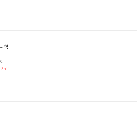
심리학
0.
 차감)
힘