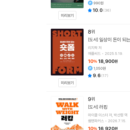
990원
10.0
(
36
)
미리보기
8
일상이 돈이 되는
[도서]
리지팍
저
애플씨드
2025.5.19.
10
18,900
%
원
1,050원
9.6
(
17
)
미리보기
9
러킹
[도서]
마이클 이스터
저
박선령
역
쌤앤파커스
2026.7.15.
10
16,920
%
원