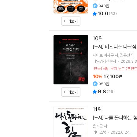
940원
10.0
(
63
)
미리보기
10
비즈니스 다크
[도서]
사이토 이사무
저
김은선
역
매일경제신문사
2026.3.3
[단독] 극비 무지 노트 (포인트
10
17,100
%
원
950원
9.8
(
26
)
미리보기
11
나를 돌파하는 
[도서]
윤석금
저
리더스북
2022.6.24.