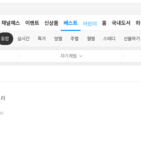
채널예스
이벤트
신상품
베스트
어린이
홈
국내도서
외
독후감
어린이
종합
실시간
특가
일별
주별
월별
스테디
선물하기
자기계발
토리
30.