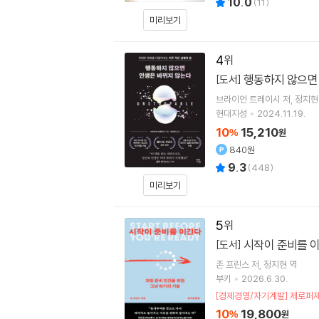
10.0
(
11
)
미리보기
4
행동하지 않으면
[도서]
브라이언 트레이시
저
정지현
현대지성
2024.11.19.
10
15,210
%
원
840원
9.3
(
448
)
미리보기
5
시작이 준비를 
[도서]
존 프린스
저
정지현
역
부키
2026.6.30.
[경제경영/자기계발] 제로퍼제
10
19,800
%
원