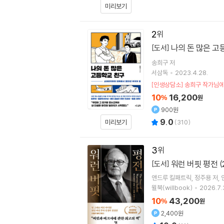
미리보기
2
나의 돈 많은 고
[도서]
송희구
저
서삼독
2023.4.28.
[인생상담소] 송희구 작가님
10
16,200
%
원
900원
9.0
미리보기
(
310
)
3
워런 버핏 평전 (2
[도서]
앤드루 킬패트릭
정주용
저
윌북(willbook)
2026.7.
10
43,200
%
원
2,400원