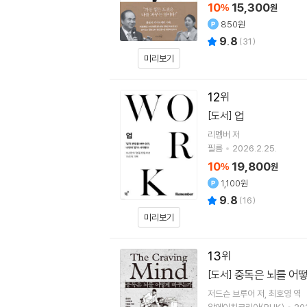
10
15,300
%
원
850원
9.8
(
31
)
미리보기
12
업
[도서]
리멤버
저
필름
2026.2.25.
10
19,800
%
원
1,100원
9.8
(
16
)
미리보기
13
중독은 뇌를 어
[도서]
저드슨 브루어
저
최호영
역