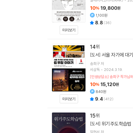
알에이치코리아(RHK)
202
10
19,800
%
원
1,100원
8.8
(
36
)
미리보기
14
서울 자가에 대기
[도서]
송희구
저
서삼독
2024.3.19.
[인생상담소] 송희구 작가님
10
15,120
%
원
840원
9.4
미리보기
(
412
)
15
위기주도학습법
[도서]
임현서
저