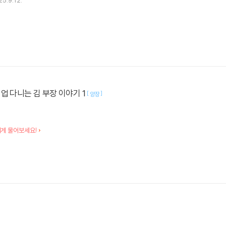
5.9.12.
업 다니는 김 부장 이야기 1
[
]
양장
에게 물어보세요!