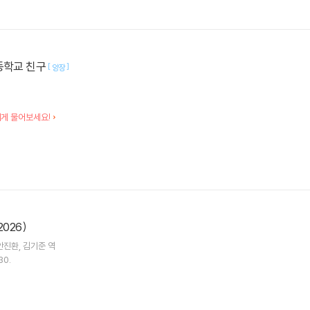
등학교 친구
[
]
양장
에게 물어보세요!
026)
안진환
김기준
역
30.