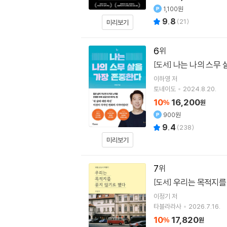
1,100원
9.8
(
21
)
미리보기
6
나는 나의 스무 
[도서]
이하영
저
토네이도
2024.8.20.
10
16,200
%
원
900원
9.4
(
238
)
미리보기
7
우리는 목적지를
[도서]
이정기
저
타블라라사
2026.7.16.
10
17,820
%
원