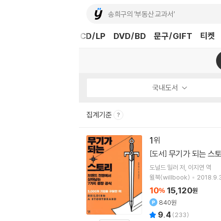
도서
중고샵
eBook
CD/LP
DVD/BD
문구/GIFT
티켓
국내도서
집계기준
1
무기가 되는 스
[도서]
도널드 밀러
저
이지연
역
윌북(willbook)
2018.9.
10
15,120
%
원
840원
9.4
(
233
)