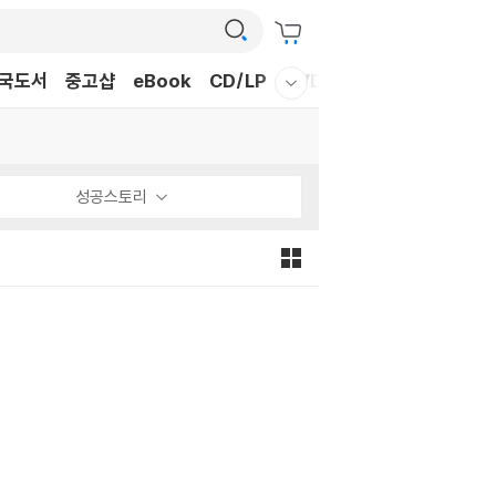
국도서
중고샵
eBook
CD/LP
DVD/BD
문구/GIFT
티
웰컴메뉴 모두보기
성공스토리