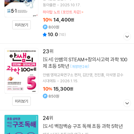
동아출판
2025.10.17.
하이탑 노트 (포인트 차감)
10
14,400
%
원
미리보기
800원
10.0
(
10
)
23
안쌤의 STEAM+창의사고력 과학 100
[도서]
제 초등 5학년
[
]
개정1판 2쇄
안쌤 영재교육연구소
편저
김단영
전진홍
이석영
감수
시대에듀
2026.1.15.
10
15,300
%
원
850원
미리보기
24
백점백승 구조 독해 초등 과학 5학년
[도서]