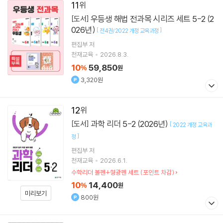
11
우등생 해법 전과목 시리즈 세트 5-2 (2
[도서]
026년)
[
]
전4권/2022 개정 교육과정
편집부 저
천재교육
2026.8.3.
10
59,850
%
원
3,320원
12
과학 리더 5-2 (2026년)
[도서]
[
2022 개정 교육과
]
정
편집부 저
천재교육
2026.6.1.
수학리더 볼펜+형광펜 세트 (포인트 차감)
10
14,400
%
원
미리보기
800원