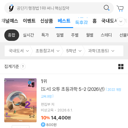
어린이
채널예스
이벤트
신상품
베스트
홈
국내도서
외
독후감
웰컴메뉴 모두보기
어린이
종합
실시간
특가
일별
주별
월별
스테디
선물
국내도서
초등참고서
5학년
과학(초등5)
집계기준
1
오투 초등과학 5-2 (2026년)
[도서]
[
2022 개정
]
교육과정
편집부 저
비상교육
2026.6.1.
10
14,400
%
원
800원