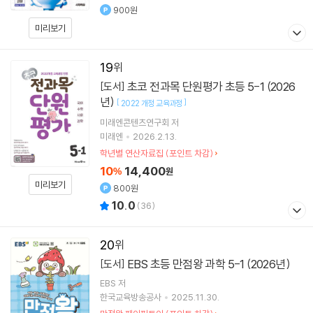
900원
미리보기
19
초코 전과목 단원평가 초등 5-1 (2026
[도서]
년)
[
]
2022 개정 교육과정
미래엔콘텐츠연구회 저
미래엔
2026.2.13.
학년별 연산자료집 (포인트 차감)
10
14,400
%
원
미리보기
800원
10.0
(
36
)
20
EBS 초등 만점왕 과학 5-1 (2026년)
[도서]
EBS
저
한국교육방송공사
2025.11.30.