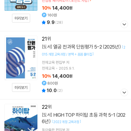
만점왕 페이퍼토이 (포인트 차감)
10
14,400
%
원
160원
미리보기
9.9
(
28
)
21
열공 전과목 단원평가 5-2 (2025년)
[도서]
[
2
]
015 개정 교육과정 / 본책 + 꼼꼼 풀이집
천재교육 편집부 저
천재교육
2025.9.1.
10
14,400
%
원
800원
미리보기
10.0
(
2
)
22
HIGH TOP 하이탑 초등 과학 5-1 (202
[도서]
6년)
[
]
2022 개정 교육과정
동아출판 편집부
저