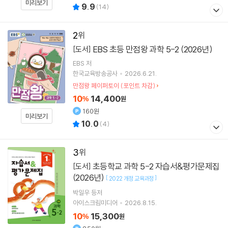
미리보기
9.9
(
14
)
2
EBS 초등 만점왕 과학 5-2 (2026년)
[도서]
EBS
저
한국교육방송공사
2026.6.21.
만점왕 페이퍼토이 (포인트 차감)
10
14,400
%
원
160원
미리보기
10.0
(
4
)
3
초등학교 과학 5-2 자습서&평가문제집
[도서]
(2026년)
[
]
2022 개정 교육과정
박일우 등저
아이스크림미디어
2026.8.15.
10
15,300
%
원