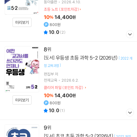
동아출판
2026.4.10.
초등 노트 (포인트차감)
10
14,400
%
원
미리보기
800원
10.0
(
2
)
8
우등생 초등 과학 5-2 (2026년)
[도서]
[
2022 개
]
정 교육과정
편집부 저
천재교육
2026.6.2.
클리어 파일 (포인트 차감)
10
14,400
%
원
미리보기
800원
10.0
(
1
)
9
초코 초등 과학 5-2 (2026년)
[도서]
[
2022 개정