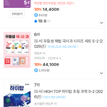
학년별 연산자료집 (포인트 차감)
10
14,400
%
원
미리보기
800원
10.0
(
1
)
6
우등생 해법 국사과 시리즈 세트 5-2 (2
[도서]
026년)
[
]
전3권/2022 개정 교육과정
편집부 저
천재교육
2026.8.3.
10
44,100
%
원
2,450원
7
HIGH TOP 하이탑 초등 과학 5-2 (202
[도서]
6년)
[
]
2022 개정 교육과정
동아출판 편집부
저