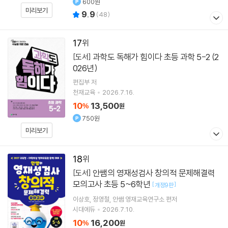
600원
미리보기
9.9
(
48
)
17
과학도 독해가 힘이다 초등 과학 5-2 (2
[도서]
026년)
편집부 저
천재교육
2026.7.16.
10
13,500
%
원
750원
미리보기
18
안쌤의 영재성검사 창의적 문제해결력
[도서]
모의고사 초등 5~6학년
[
]
개정9판
이상호
정영철
안쌤 영재교육연구소
편저
시대에듀
2026.7.10.
10
16,200
%
원