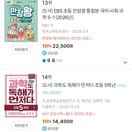
13
EBS 초등 만점왕 통합본 국어·사회·과
[도서]
학 5-1 (2026년)
EBS
저
한국교육방송공사
2026.3.9.
만점왕 페이퍼토이 (포인트 차감)
10
22,500
%
원
미리보기
250원
9.8
(
18
)
14
과학도 독해가 먼저다 초등 5학년
[도서]
[
2022
]
개정 교육과정
키 초등학습방법연구소
저
정인성
천복주
그림
키출판사
2025.12.23.
KEY 초등수학 L홀더 (포인트 차감)
10
14,400
%
원
미리보기
800원