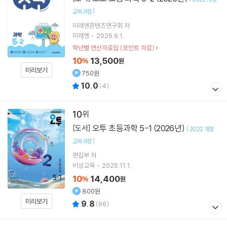
]
교육과정
미래엔콘텐츠연구회 저
미래엔
2026.6.1.
학년별 연산자료집 (포인트 차감)
10
13,500
%
원
미리보기
750원
10.0
(
4
)
10
오투 초등과학 5-1 (2026년)
[도서]
[
2022 개정
]
교육과정
편집부 저
비상교육
2025.11.1.
10
14,400
%
원
800원
미리보기
9.8
(
66
)