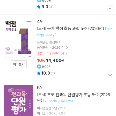
850원
9.3
(
3
)
4
동아 백점 초등 과학 5-2 (2026년)
[도서]
[
202
]
2 개정 교육과정
동아출판 편집부
저
동아출판
2026.4.10.
초등 노트 (포인트차감)
10
14,400
%
원
미리보기
800원
10.0
(
1
)
5
초코 전과목 단원평가 초등 5-2 (2026
[도서]
년)
[
]
2022 개정 교육과정 반영
미래엔콘텐츠연구회
저
미래엔
2026.7.27.