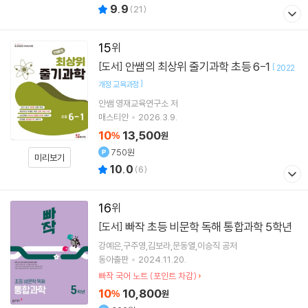
9.9
(
21
)
15
안쌤의 최상위 줄기과학 초등 6-1
[도서]
[
2022
]
개정 교육과정
안쌤 영재교육연구소
저
매스티안
2026.3.9.
10
13,500
%
원
750원
미리보기
10.0
(
6
)
16
빠작 초등 비문학 독해 통합과학 5학년
[도서]
강예은,구주영,김보라,문동열,이승직 공저
동아출판
2024.11.20.
빠작 국어 노트 (포인트 차감)
10
10,800
%
원