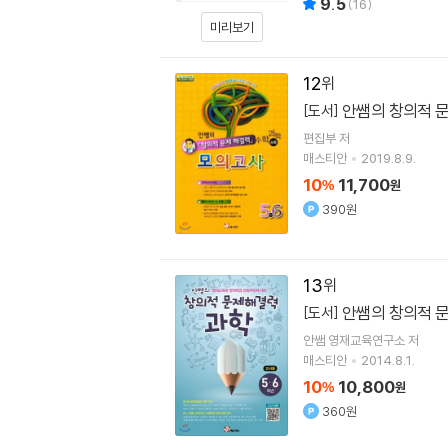
9.5
(
16
)
미리보기
12
안쌤의 창의적 문
[도서]
편집부 저
매스티안
2019.8.9.
10
11,700
%
원
390원
13
안쌤의 창의적 문
[도서]
안쌤 영재교육연구소 저
매스티안
2014.8.1.
10
10,800
%
원
360원