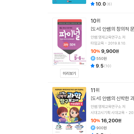
10.0
(
6
)
10
안쌤의 창의적 문
[도서]
안쌤 영재교육연구소
저
타임교육
2019.8.10.
10
9,900
%
원
550원
9.5
(
10
)
미리보기
11
안쌤의 신박한 과
[도서]
안쌤 영재교육연구소
저
시대고시기획 시대교육
20
10
16,200
%
원
900원