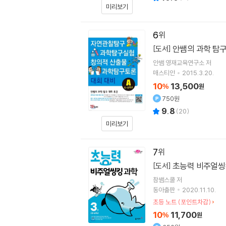
미리보기
6
안쌤의 과학 탐구
[도서]
안쌤 영재교육연구소 저
매스티안
2015.3.20.
10
13,500
%
원
750원
9.8
(
20
)
미리보기
7
초능력 비주얼씽킹
[도서]
참쌤스쿨
저
동아출판
2020.11.10.
초등 노트 (포인트차감)
10
11,700
%
원