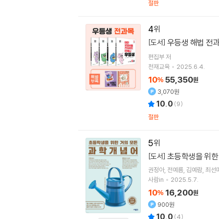
절판
4
우등생 해법 전과목
[도서]
편집부 저
천재교육
2025.6.4.
10
55,350
%
원
3,070원
10.0
(
9
)
절판
5
초등학생을 위한
[도서]
권정아
전예름
김예람
최선
사람in
2025.5.7.
10
16,200
%
원
900원
10.0
(
4
)