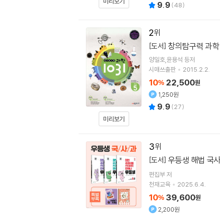
미리보기
9.9
(
48
)
2
창의탐구력 과학 1
[도서]
양일호,윤용석 등저
시매쓰출판
2015.2.2.
10
22,500
%
원
1,250원
9.9
(
27
)
미리보기
3
우등생 해법 국사과
[도서]
편집부 저
천재교육
2025.6.4.
10
39,600
%
원
2,200원