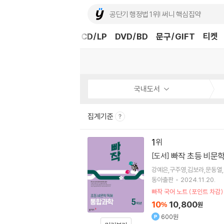
도서
중고샵
eBook
CD/LP
DVD/BD
문구/GIFT
티켓
국내도서
집계기준
1
빠작 초등 비문학
[도서]
강예은,구주영,김보라,문동열
동아출판
2024.11.20.
빠작 국어 노트 (포인트 차감)
10
10,800
%
원
600원