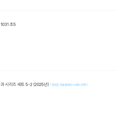
031 초5
 시리즈 세트 5-2 (2025년)
[
]
전3권
우등생국어+사회+과학