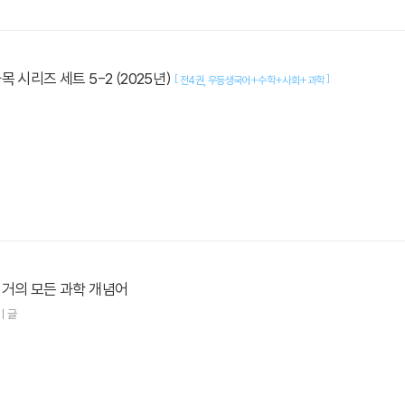
 시리즈 세트 5-2 (2025년)
[
]
전4권
우등생국어+수학+사회+과학
 거의 모든 과학 개념어
미
글