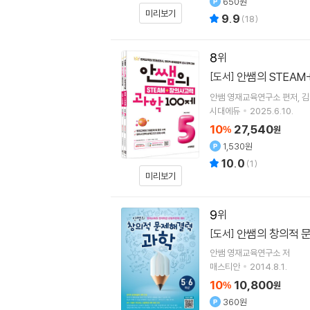
650원
미리보기
9.9
(
18
)
8
안쌤의 STEAM
[도서]
안쌤 영재교육연구소
편저
김
시대에듀
2025.6.10.
10
27,540
%
원
1,530원
10.0
(
1
)
미리보기
9
안쌤의 창의적 문
[도서]
안쌤 영재교육연구소 저
매스티안
2014.8.1.
10
10,800
%
원
360원