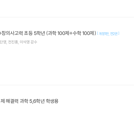
+창의사고력 초등 5학년 (과학 100제+수학 100제)
[
]
개정1판
전2권
단영
전진홍
이석영
감수
제 해결력 과학 5,6학년 학생용