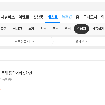
어린이
독후감
채널예스
이벤트
신상품
베스트
홈
국내도서
외
어린이
종합
실시간
특가
일별
주별
월별
스테디
선물하기
초등참고서
5학년
 독해 통합과학 5학년
,이승직 공저