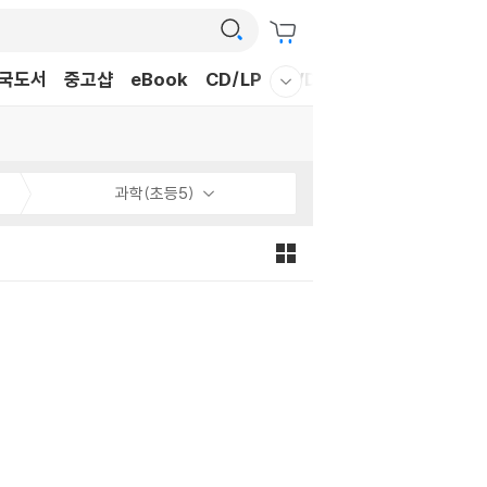
국도서
중고샵
eBook
CD/LP
DVD/BD
문구/GIFT
티
웰컴메뉴 모두보기
과학(초등5)