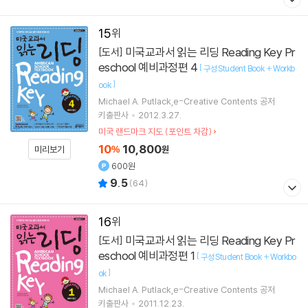
15
미국교과서 읽는 리딩 Reading Key Pr
[도서]
eschool 예비과정편 4
[
구성:Student Book + Workb
]
ook
Michael A. Putlack,e-Creative Contents 공저
키출판사
2012.3.27.
미국 랜드마크 지도 (포인트 차감)
10
10,800
미리보기
%
원
600원
9.5
(
64
)
16
미국교과서 읽는 리딩 Reading Key Pr
[도서]
eschool 예비과정편 1
[
구성:Student Book + Workbo
]
ok
Michael A. Putlack,e-Creative Contents 공저
키출판사
2011.12.23.