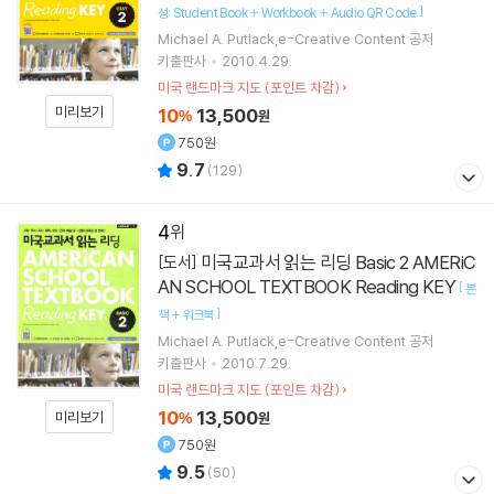
]
성: Student Book + Workbook + Audio QR Code
Michael A. Putlack,e-Creative Content 공저
키출판사
2010.4.29.
미국 랜드마크 지도 (포인트 차감)
미리보기
10
13,500
%
원
750원
9.7
(
129
)
4
미국교과서 읽는 리딩 Basic 2 AMERiC
[도서]
AN SCHOOL TEXTBOOK Reading KEY
[
본
]
책 + 워크북
Michael A. Putlack,e-Creative Content 공저
키출판사
2010.7.29.
미국 랜드마크 지도 (포인트 차감)
10
13,500
미리보기
%
원
750원
9.5
(
50
)