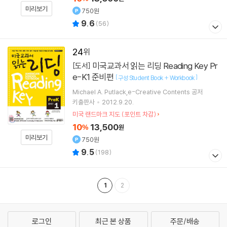
미리보기
750원
9.6
(
56
)
24
미국교과서 읽는 리딩 Reading Key Pr
[도서]
e-K1 준비편
[
]
구성:Student Book + Workbook
Michael A. Putlack,e-Creative Contents 공저
키출판사
2012.9.20.
미국 랜드마크 지도 (포인트 차감)
10
13,500
%
원
미리보기
750원
9.5
(
198
)
1
2
로그인
최근 본 상품
주문/배송