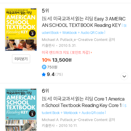
5
미국교과서 읽는 리딩 Easy 3 AMERiC
[도서]
AN SCHOOL TEXTBOOK Reading KEY
[
St
]
udent Book + Workbook + Audio QR Code
Michael A. Putlack,e-Creative Content 공저
키출판사
2010.5.31.
미국 랜드마크 지도 (포인트 차감)
미리보기
10
13,500
%
원
750원
9.4
(
75
)
6
미국교과서 읽는 리딩 Core 1 America
[도서]
n School Textbook Reading Key Core 1
[
S
]
tudent Book + Workbook + Audio QR code
Michael A. Putlack,e-Creative Content 공저
키출판사
2010.10.11.