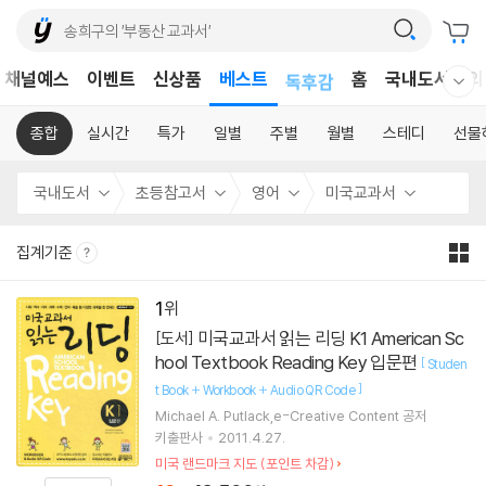
어린이
채널예스
이벤트
신상품
베스트
독후감
홈
국내도서
외
웰컴메뉴 모두보기
어린이
종합
실시간
특가
일별
주별
월별
스테디
선물
국내도서
초등참고서
영어
미국교과서
집계기준
1
미국교과서 읽는 리딩 K1 American Sc
[도서]
hool Textbook Reading Key 입문편
[
Studen
]
t Book + Workbook + Audio QR Code
Michael A. Putlack,e-Creative Content 공저
키출판사
2011.4.27.
미국 랜드마크 지도 (포인트 차감)