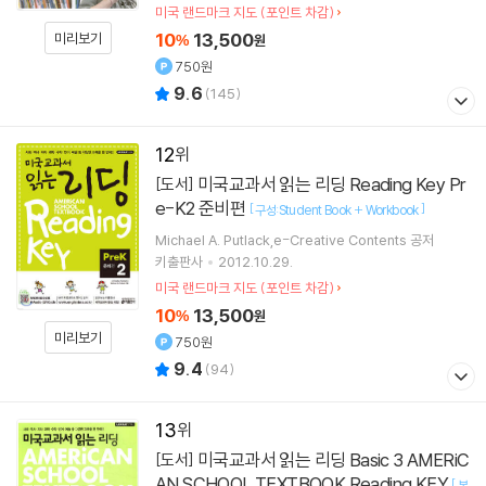
미국 랜드마크 지도 (포인트 차감)
10
13,500
미리보기
%
원
750원
9.6
(
145
)
12
미국교과서 읽는 리딩 Reading Key Pr
[도서]
e-K2 준비편
[
]
구성:Student Book + Workbook
Michael A. Putlack,e-Creative Contents 공저
키출판사
2012.10.29.
미국 랜드마크 지도 (포인트 차감)
10
13,500
%
원
미리보기
750원
9.4
(
94
)
13
미국교과서 읽는 리딩 Basic 3 AMERiC
[도서]
AN SCHOOL TEXTBOOK Reading KEY
[
본