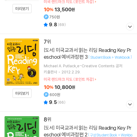
미국 랜드마크 지도 (포인트 차감)
미리보기
10
13,500
%
원
750원
9.8
(
69
)
7
미국교과서 읽는 리딩 Reading Key Pr
[도서]
eschool 예비과정편 3
[
]
Student Book + Workbook
Michael A. Putlack,e-Creative Contents 공저
키출판사
2012.2.29.
미국 랜드마크 지도 (포인트 차감)
10
10,800
%
원
미리보기
600원
9.5
(
66
)
8
미국교과서 읽는 리딩 Reading Key Pr
[도서]
eschool 예비과정편 2
[
구성:Student Book + Workbo