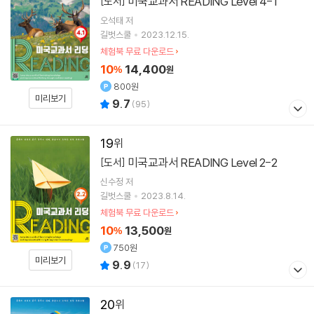
미국교과서 READING Level 4-1
[도서]
오석태
저
길벗스쿨
2023.12.15.
체험북 무료 다운로드
10
14,400
%
원
800원
미리보기
9.7
(
95
)
19
미국교과서 READING Level 2-2
[도서]
신수정
저
길벗스쿨
2023.8.14.
체험북 무료 다운로드
10
13,500
%
원
750원
미리보기
9.9
(
17
)
20