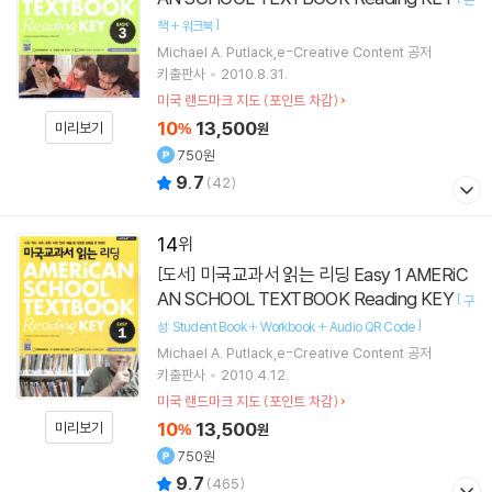
]
책 + 워크북
Michael A. Putlack,e-Creative Content 공저
키출판사
2010.8.31.
미국 랜드마크 지도 (포인트 차감)
10
13,500
미리보기
%
원
750원
9.7
(
42
)
14
미국교과서 읽는 리딩 Easy 1 AMERiC
[도서]
AN SCHOOL TEXTBOOK Reading KEY
[
구
]
성: Student Book + Workbook + Audio QR Code
Michael A. Putlack,e-Creative Content 공저
키출판사
2010.4.12.
미국 랜드마크 지도 (포인트 차감)
10
13,500
미리보기
%
원
750원
9.7
(
465
)