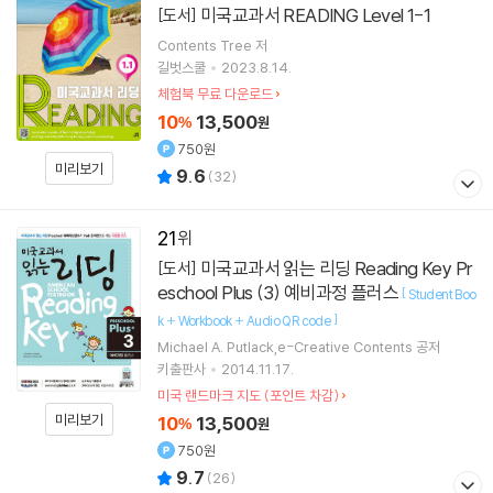
미국교과서 READING Level 1-1
[도서]
Contents Tree
저
길벗스쿨
2023.8.14.
체험북 무료 다운로드
10
13,500
%
원
750원
미리보기
9.6
(
32
)
21
미국교과서 읽는 리딩 Reading Key Pr
[도서]
eschool Plus (3) 예비과정 플러스
[
Student Boo
]
k + Workbook + Audio QR code
Michael A. Putlack,e-Creative Contents 공저
키출판사
2014.11.17.
미국 랜드마크 지도 (포인트 차감)
미리보기
10
13,500
%
원
750원
9.7
(
26
)