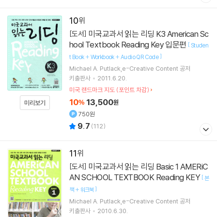
10
미국교과서 읽는 리딩 K3 American Sc
[도서]
hool Textbook Reading Key 입문편
[
Studen
]
t Book + Workbook + Audio QR Code
Michael A. Putlack,e-Creative Content 공저
키출판사
2011.6.20.
미국 랜드마크 지도 (포인트 차감)
10
13,500
%
원
미리보기
750원
9.7
(
112
)
11
미국교과서 읽는 리딩 Basic 1 AMERiC
[도서]
AN SCHOOL TEXTBOOK Reading KEY
[
본
]
책 + 워크북
Michael A. Putlack,e-Creative Content 공저
키출판사
2010.6.30.