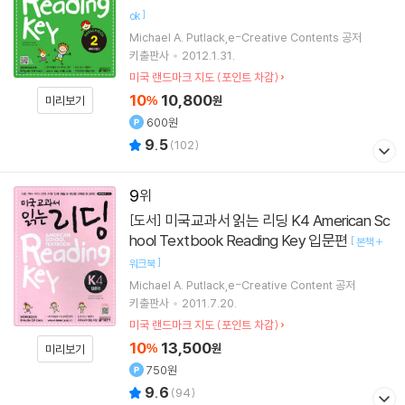
]
ok
Michael A. Putlack,e-Creative Contents 공저
키출판사
2012.1.31.
미국 랜드마크 지도 (포인트 차감)
10
10,800
미리보기
%
원
600원
9.5
(
102
)
9
미국교과서 읽는 리딩 K4 American Sc
[도서]
hool Textbook Reading Key 입문편
[
본책 +
]
워크북
Michael A. Putlack,e-Creative Content 공저
키출판사
2011.7.20.
미국 랜드마크 지도 (포인트 차감)
10
13,500
%
원
미리보기
750원
9.6
(
94
)