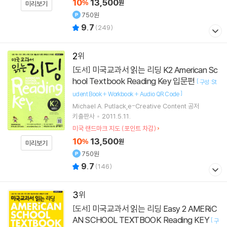
10
13,500
%
원
미리보기
750원
9.7
(
249
)
2
미국교과서 읽는 리딩 K2 American Sc
[도서]
hool Textbook Reading Key 입문편
[
구성: St
]
udent Book + Workbook + Audio QR Code
Michael A. Putlack,e-Creative Content 공저
키출판사
2011.5.11.
미국 랜드마크 지도 (포인트 차감)
10
13,500
%
원
미리보기
750원
9.7
(
146
)
3
미국교과서 읽는 리딩 Easy 2 AMERiC
[도서]
AN SCHOOL TEXTBOOK Reading KEY
[
구