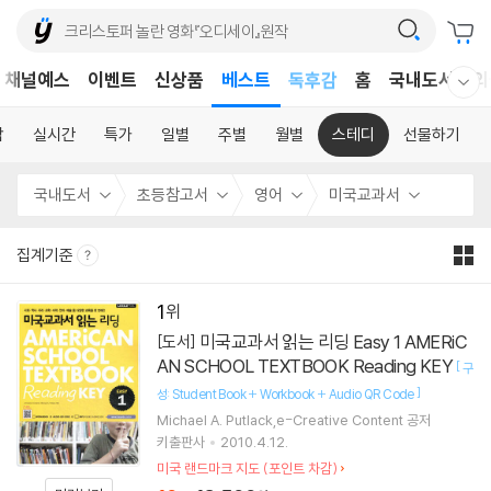
어린이
채널예스
이벤트
신상품
베스트
독후감
홈
국내도서
외
웰컴메뉴 모두보기
어린이
합
실시간
특가
일별
주별
월별
스테디
선물하기
국내도서
초등참고서
영어
미국교과서
집계기준
1
미국교과서 읽는 리딩 Easy 1 AMERiC
[도서]
AN SCHOOL TEXTBOOK Reading KEY
[
구
]
성: Student Book + Workbook + Audio QR Code
Michael A. Putlack,e-Creative Content 공저
키출판사
2010.4.12.
미국 랜드마크 지도 (포인트 차감)