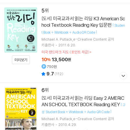
5
미국교과서 읽는 리딩 K3 American Sc
[도서]
hool Textbook Reading Key 입문편
[
Studen
]
t Book + Workbook + Audio QR Code
Michael A. Putlack,e-Creative Content 공저
키출판사
2011.6.20.
미국 랜드마크 지도 (포인트 차감)
10
13,500
%
원
미리보기
750원
9.7
(
112
)
6
미국교과서 읽는 리딩 Easy 2 AMERiC
[도서]
AN SCHOOL TEXTBOOK Reading KEY
[
구
]
성: Student Book + Workbook + Audio QR Code
Michael A. Putlack,e-Creative Content 공저
키출판사
2010.4.29.