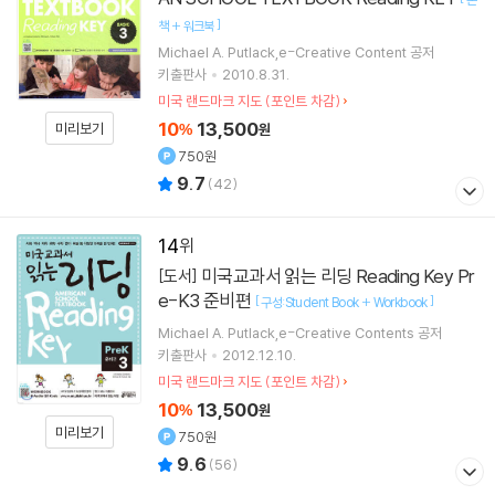
]
책 + 워크북
Michael A. Putlack,e-Creative Content 공저
키출판사
2010.8.31.
미국 랜드마크 지도 (포인트 차감)
10
13,500
미리보기
%
원
750원
9.7
(
42
)
14
미국교과서 읽는 리딩 Reading Key Pr
[도서]
e-K3 준비편
[
]
구성:Student Book + Workbook
Michael A. Putlack,e-Creative Contents 공저
키출판사
2012.12.10.
미국 랜드마크 지도 (포인트 차감)
10
13,500
%
원
미리보기
750원
9.6
(
56
)