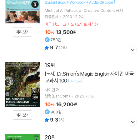
]
Student Book + Workbook + Audio QR code
Michael A. Putlack,e-Creative Content 공저
키출판사
2010.12.24.
미국 랜드마크 지도 (포인트 차감)
10
13,500
미리보기
%
원
750원
9.7
(
26
)
19
Dr.Simon's Magic English 사이먼 미국
[도서]
교과서 100
[
]
7~15세
사이먼
저
랭컴(LanCom)
2023.7.15.
10
16,200
%
원
900원
미리보기
9.3
(
6
)
20