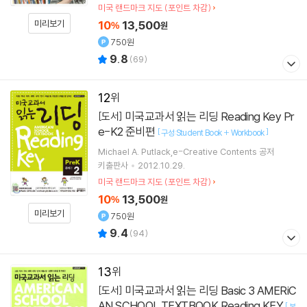
미국 랜드마크 지도 (포인트 차감)
미리보기
10
13,500
%
원
750원
9.8
(
69
)
12
미국교과서 읽는 리딩 Reading Key Pr
[도서]
e-K2 준비편
[
]
구성:Student Book + Workbook
Michael A. Putlack,e-Creative Contents 공저
키출판사
2012.10.29.
미국 랜드마크 지도 (포인트 차감)
10
13,500
%
원
미리보기
750원
9.4
(
94
)
13
미국교과서 읽는 리딩 Basic 3 AMERiC
[도서]
AN SCHOOL TEXTBOOK Reading KEY
[
본