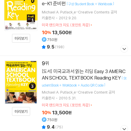
e-K1 준비편
[
]
구성:Student Book + Workbook
Michael A. Putlack,e-Creative Contents 공저
키출판사
2012.9.20.
미국 랜드마크 지도 (포인트 차감)
10
13,500
%
원
미리보기
750원
9.5
(
198
)
9
미국교과서 읽는 리딩 Easy 3 AMERiC
[도서]
AN SCHOOL TEXTBOOK Reading KEY
[
St
]
udent Book + Workbook + Audio QR Code
Michael A. Putlack,e-Creative Content 공저
키출판사
2010.5.31.
미국 랜드마크 지도 (포인트 차감)
미리보기
10
13,500
%
원
750원
9.4
(
75
)