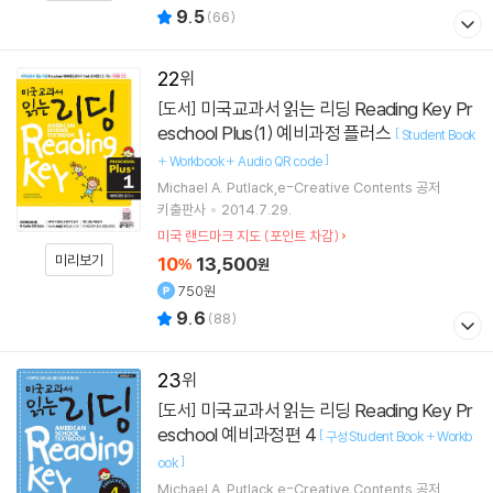
9.5
(
66
)
22
미국교과서 읽는 리딩 Reading Key Pr
[도서]
eschool Plus(1) 예비과정 플러스
[
Student Book
]
+ Workbook + Audio QR code
Michael A. Putlack,e-Creative Contents 공저
키출판사
2014.7.29.
미국 랜드마크 지도 (포인트 차감)
미리보기
10
13,500
%
원
750원
9.6
(
88
)
23
미국교과서 읽는 리딩 Reading Key Pr
[도서]
eschool 예비과정편 4
[
구성:Student Book + Workb
]
ook
Michael A. Putlack,e-Creative Contents 공저