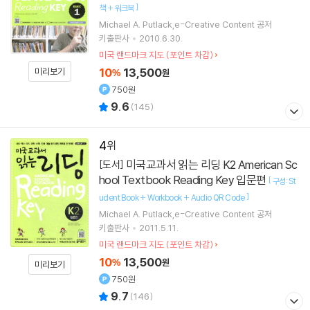
]
책 + 워크북
Michael A. Putlack,e-Creative Content 공저
키출판사
2010.6.30.
미국 랜드마크 지도 (포인트 차감)
10
13,500
미리보기
%
원
750원
9.6
(
145
)
4
미국교과서 읽는 리딩 K2 American Sc
[도서]
hool Textbook Reading Key 입문편
[
구성: St
]
udent Book + Workbook + Audio QR Code
Michael A. Putlack,e-Creative Content 공저
키출판사
2011.5.11.
미국 랜드마크 지도 (포인트 차감)
10
13,500
%
원
미리보기
750원
9.7
(
146
)