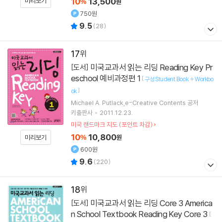
10
13,500
미리보기
%
원
750원
9.5
(
28
)
17
미국교과서 읽는 리딩 Reading Key Pr
[도서]
eschool 예비과정편 1
[
구성:Student Book + Workbo
]
ok
Michael A. Putlack,e-Creative Contents 공저
키출판사
2011.12.23.
미국 랜드마크 지도 (포인트 차감)
10
10,800
미리보기
%
원
600원
9.6
(
220
)
18
미국교과서 읽는 리딩 Core 3 America
[도서]
n School Textbook Reading Key Core 3
[