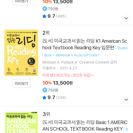
10
13,500
미리보기
%
원
750원
9.7
(
465
)
2
미국교과서 읽는 리딩 K1 American Sc
[도서]
hool Textbook Reading Key 입문편
[
Studen
]
t Book + Workbook + Audio QR Code
Michael A. Putlack,e-Creative Content 공저
키출판사
2011.4.27.
미국 랜드마크 지도 (포인트 차감)
10
13,500
%
원
미리보기
750원
9.7
(
249
)
3
미국교과서 읽는 리딩 Basic 1 AMERiC
[도서]
AN SCHOOL TEXTBOOK Reading KEY
[
본