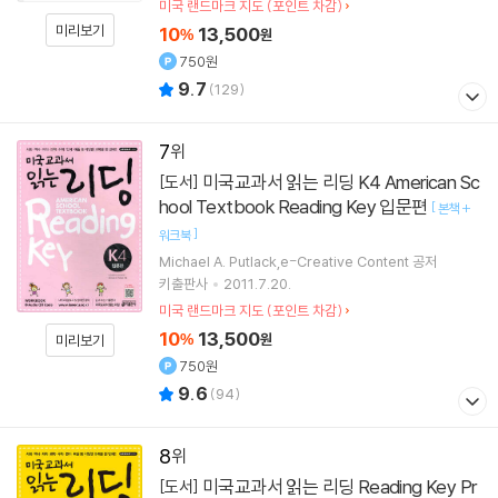
미국 랜드마크 지도 (포인트 차감)
미리보기
10
13,500
%
원
750원
9.7
(
129
)
7
미국교과서 읽는 리딩 K4 American Sc
[도서]
hool Textbook Reading Key 입문편
[
본책 +
]
워크북
Michael A. Putlack,e-Creative Content 공저
키출판사
2011.7.20.
미국 랜드마크 지도 (포인트 차감)
10
13,500
%
원
미리보기
750원
9.6
(
94
)
8
미국교과서 읽는 리딩 Reading Key Pr
[도서]