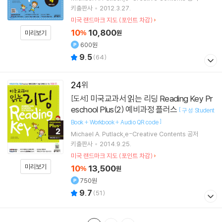
키출판사
2012.3.27.
미국 랜드마크 지도 (포인트 차감)
10
10,800
미리보기
%
원
600원
9.5
(
64
)
24
미국교과서 읽는 리딩 Reading Key Pr
[도서]
eschool Plus(2) 예비과정 플러스
[
구 성: Student
]
Book + Workbook + Audio QR code
Michael A. Putlack,e-Creative Contents 공저
키출판사
2014.9.25.
미국 랜드마크 지도 (포인트 차감)
미리보기
10
13,500
%
원
750원
9.7
(
51
)