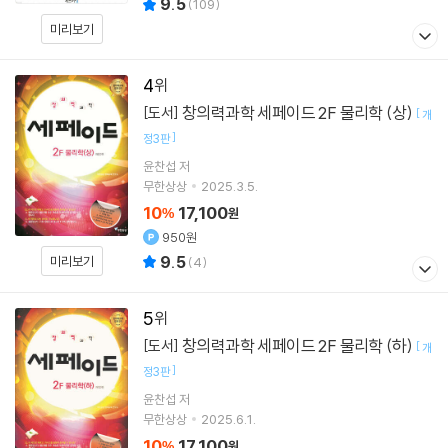
9.5
(
109
)
미리보기
4
창의력과학 세페이드 2F 물리학 (상)
[도서]
[
개
]
정3판
윤찬섭
저
무한상상
2025.3.5.
10
17,100
%
원
950원
9.5
미리보기
(
4
)
5
창의력과학 세페이드 2F 물리학 (하)
[도서]
[
개
]
정3판
윤찬섭
저
무한상상
2025.6.1.
10
17,100
%
원