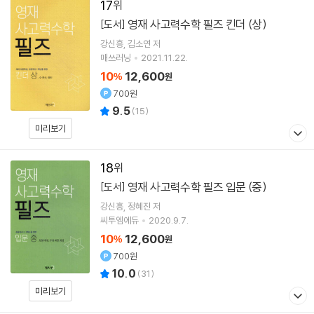
17
영재 사고력수학 필즈 킨더 (상)
[도서]
강신흥
김소연
저
매쓰러닝
2021.11.22.
10
12,600
%
원
700원
9.5
(
15
)
미리보기
18
영재 사고력수학 필즈 입문 (중)
[도서]
강신흥
정혜진
저
씨투엠에듀
2020.9.7.
10
12,600
%
원
700원
10.0
(
31
)
미리보기