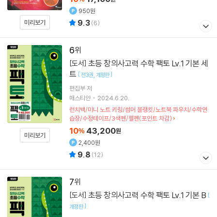
950원
9.3
미리보기
(
6
)
6
초등 창의사고력 수학 팩토 Lv.1 기본 세
[도서]
트
[
]
전3권
개정판
편집부 저
매스티안
2024.6.20.
런치백/미니 노트 키링/썸머 블랭킷/노트북 파우치/수학연
습장/수정테이프/3색펜/젤펜(포인트 차감)
10
43,200
%
원
미리보기
2,400원
9.8
(
12
)
7
초등 창의사고력 수학 팩토 Lv.1 기본 B
[도서]
[
]
개정판