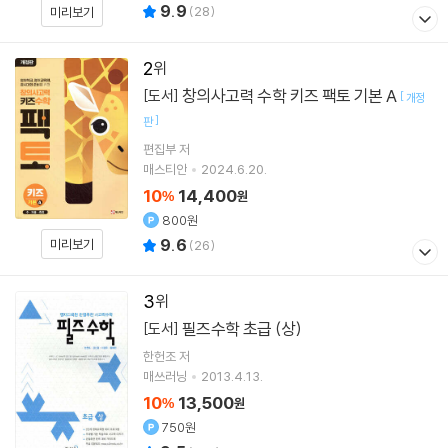
9.9
(
28
)
미리보기
2
창의사고력 수학 키즈 팩토 기본 A
[도서]
[
개정
]
판
편집부 저
매스티안
2024.6.20.
10
14,400
%
원
800원
9.6
미리보기
(
26
)
3
필즈수학 초급 (상)
[도서]
한헌조
저
매쓰러닝
2013.4.13.
10
13,500
%
원
750원