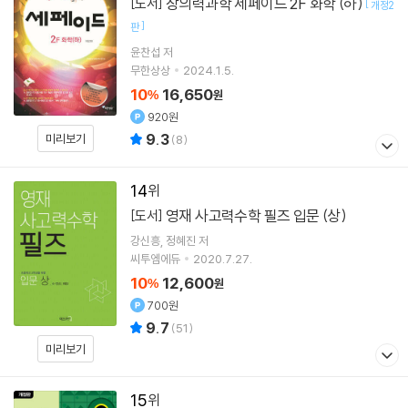
창의력과학 세페이드 2F 화학 (하)
[도서]
[
개정2
]
판
윤찬섭
저
무한상상
2024.1.5.
10
16,650
%
원
920원
9.3
미리보기
(
8
)
14
영재 사고력수학 필즈 입문 (상)
[도서]
강신흥
정혜진
저
씨투엠에듀
2020.7.27.
10
12,600
%
원
700원
9.7
(
51
)
미리보기
15