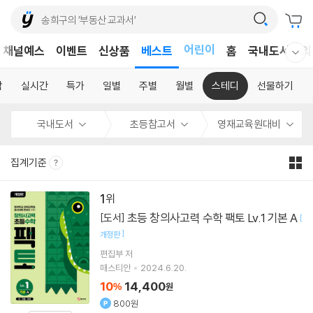
어린이
채널예스
이벤트
신상품
베스트
홈
국내도서
외
독후감
웰컴메뉴 모두보기
어린이
합
실시간
특가
일별
주별
월별
스테디
선물하기
국내도서
초등참고서
영재교육원대비
집계기준
1
초등 창의사고력 수학 팩토 Lv.1 기본 A
[도서]
[
]
개정판
편집부 저
매스티안
2024.6.20.
10
14,400
%
원
800원