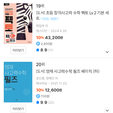
19
초등 창의사고력 수학 팩토 Lv.2 기본 세
[도서]
트
[
]
전3권
개정판
편집부 저
매스티안
2024.6.20.
10
43,200
%
원
2,400원
8.9
(
11
)
미리보기
20
영재 사고력수학 필즈 베이직 (하)
[도서]
강신흥
정혜진
저
매쓰러닝
2021.11.22.
10
12,600
%
원
700원
9.9
(
22
)
미리보기