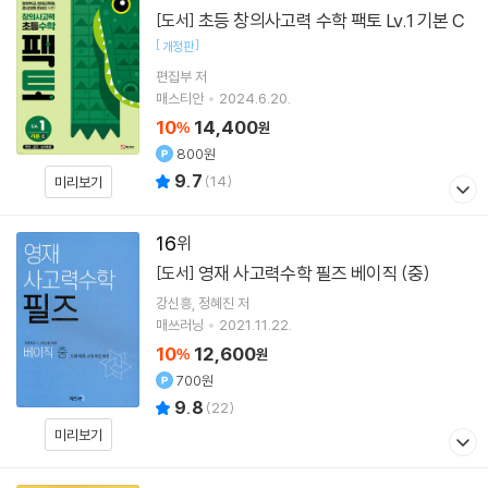
초등 창의사고력 수학 팩토 Lv.1 기본 C
[도서]
[
]
개정판
편집부 저
매스티안
2024.6.20.
10
14,400
%
원
800원
9.7
(
14
)
미리보기
16
영재 사고력수학 필즈 베이직 (중)
[도서]
강신흥
정혜진
저
매쓰러닝
2021.11.22.
10
12,600
%
원
700원
9.8
(
22
)
미리보기