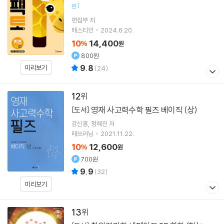
]
판
편집부 저
매스티안
2024.6.20.
10
14,400
%
원
800원
9.8
미리보기
(
24
)
12
영재 사고력수학 필즈 베이직 (상)
[도서]
강신흥
정혜진
저
매쓰러닝
2021.11.22.
10
12,600
%
원
700원
9.9
(
32
)
미리보기
13