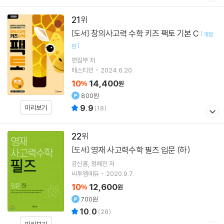
21
창의사고력 수학 키즈 팩토 기본 C
[도서]
[
개정
]
판
편집부 저
매스티안
2024.6.20.
10
14,400
%
원
800원
9.9
미리보기
(
18
)
22
영재 사고력수학 필즈 입문 (하)
[도서]
강신흥
정혜진
저
씨투엠에듀
2020.9.7.
10
12,600
%
원
700원
10.0
(
28
)
미리보기