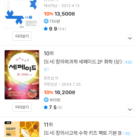
매쓰러닝
2013.4.13.
10
13,500
%
원
750원
9.9
(
54
)
미리보기
10
창의력과학 세페이드 2F 화학 (상)
[도서]
[
개정2
]
판
윤찬섭
저
무한상상
2024.7.25.
10
16,200
%
원
900원
7.5
미리보기
(
8
)
11
창의사고력 수학 키즈 팩토 기본 B
[도서]
[
개정