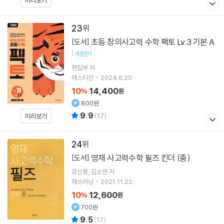
23
초등 창의사고력 수학 팩토 Lv.3 기본 A
[도서]
[
]
개정판
편집부 저
매스티안
2024.6.20.
10
14,400
%
원
800원
9.9
(
17
)
미리보기
24
영재 사고력수학 필즈 킨더 (중)
[도서]
강신흥
김소연
저
매쓰러닝
2021.11.22.
10
12,600
%
원
700원
9.5
(
17
)