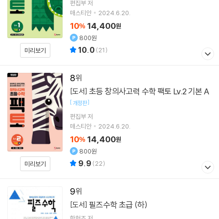
편집부 저
매스티안
2024.6.20.
10
14,400
%
원
800원
10.0
(
21
)
미리보기
8
초등 창의사고력 수학 팩토 Lv.2 기본 A
[도서]
[
]
개정판
편집부 저
매스티안
2024.6.20.
10
14,400
%
원
800원
9.9
(
22
)
미리보기
9
필즈수학 초급 (하)
[도서]
한헌조
저