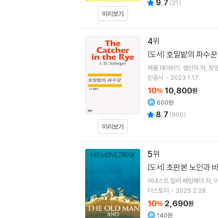
9.7
(
21
)
미리보기
4
호밀밭의 파수꾼
[도서]
제롬 데이비드 샐린저
저
정
민음사
2023.1.17.
10
10,800
%
원
600원
8.7
(
900
)
미리보기
5
초판본 노인과 
[도서]
어네스트 밀러 헤밍웨이
저
더스토리
2025.2.28.
10
2,690
%
원
140원