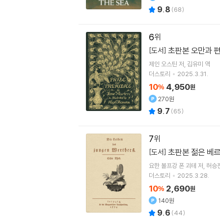
9.8
(
68
)
6
초판본 오만과 
[도서]
제인 오스틴
저
김유미
역
더스토리
2025.3.31.
10
4,950
%
원
270원
9.7
(
65
)
7
초판본 젊은 베
[도서]
요한 볼프강 폰 괴테
저
허승
더스토리
2025.3.28.
10
2,690
%
원
140원
9.6
(
44
)