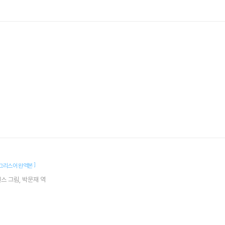
]
그리스어 완역본
벤스
그림
박문재
역