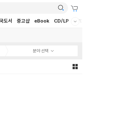
국도서
중고샵
eBook
CD/LP
DVD/BD
문구/GIFT
티
웰컴메뉴 모두보기
분야 선택