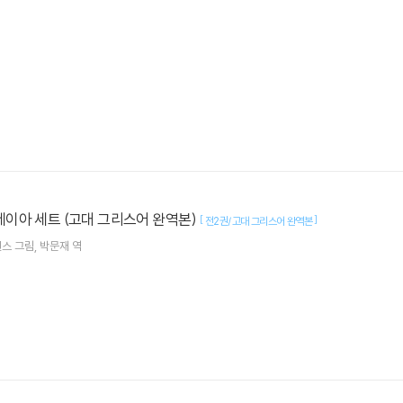
이아 세트 (고대 그리스어 완역본)
[
]
전2권/고대 그리스어 완역본
벤스
그림
박문재
역