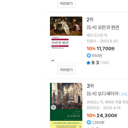
미리보기
2
오만과 편견
[도서]
제인 오스틴
저
민음사
2003.9.20.
10
11,700
%
원
650원
9.3
(
709
)
미리보기
3
오디세이아
[도서]
[
고대 
호메로스
저
페테르 파울 루
현대지성
2025.4.18.
10
24,300
%
원
1,350원