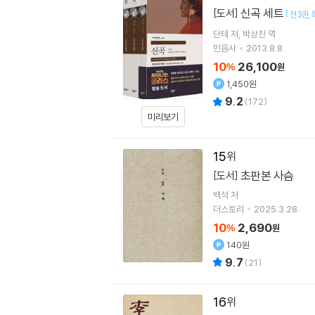
신곡 세트
[도서]
[
전3권
단테
저
박상진
역
민음사
2013.8.8.
10
26,100
%
원
1,450원
9.2
(
172
)
미리보기
15
초판본 사슴
[도서]
백석
저
더스토리
2025.3.28.
10
2,690
%
원
140원
9.7
(
21
)
16