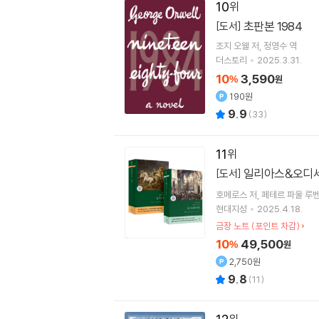
10
초판본 1984
[도서]
조지 오웰
저
정영수
역
더스토리
2025.3.31.
10
3,590
%
원
190원
9.9
(
33
)
11
일리아스&오디세
[도서]
호메로스
저
페테르 파울 루
현대지성
2025.4.18.
금장 노트 (포인트 차감)
10
49,500
%
원
2,750원
9.8
(
11
)