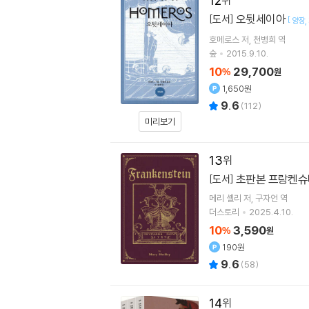
12
오뒷세이아
[도서]
[
양장
호메로스
저
천병희
역
숲
2015.9.10.
10
29,700
%
원
1,650원
9.6
(
112
)
미리보기
13
초판본 프랑켄
[도서]
메리 셸리
저
구자언
역
더스토리
2025.4.10.
10
3,590
%
원
190원
9.6
(
58
)
14