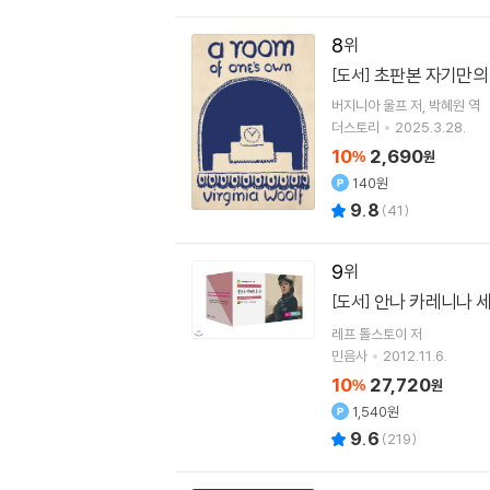
8
초판본 자기만의
[도서]
버지니아 울프
저
박혜원
역
더스토리
2025.3.28.
10
2,690
%
원
140원
9.8
(
41
)
9
안나 카레니나 
[도서]
레프 톨스토이
저
민음사
2012.11.6.
10
27,720
%
원
1,540원
9.6
(
219
)