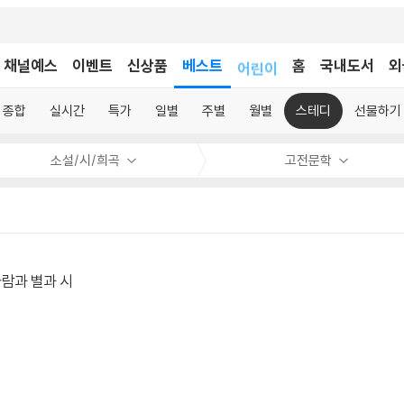
채널예스
이벤트
신상품
베스트
어린이
홈
국내도서
외
독후감
어린이
종합
실시간
특가
일별
주별
월별
스테디
선물하기
소설/시/희곡
고전문학
람과 별과 시