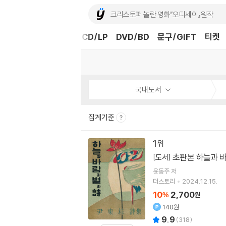
도서
중고샵
eBook
CD/LP
DVD/BD
문구/GIFT
티켓
국내도서
집계기준
1
초판본 하늘과 바
[도서]
윤동주
저
더스토리
2024.12.15.
10
2,700
%
원
140원
9.9
(
318
)