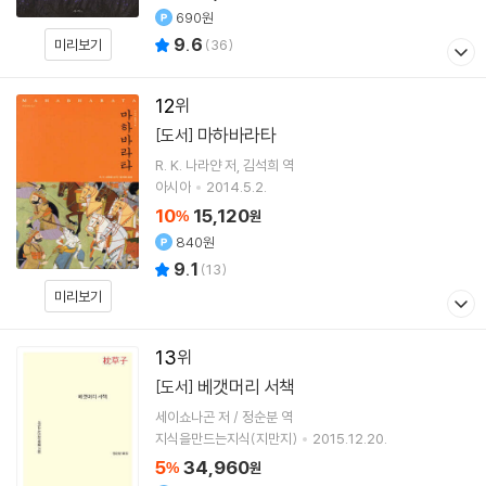
690원
9.6
미리보기
(
36
)
12
마하바라타
[도서]
R. K. 나라얀
저
김석희
역
아시아
2014.5.2.
10
15,120
%
원
840원
9.1
(
13
)
미리보기
13
베갯머리 서책
[도서]
세이쇼나곤 저 / 정순분 역
지식을만드는지식(지만지)
2015.12.20.
5
34,960
%
원