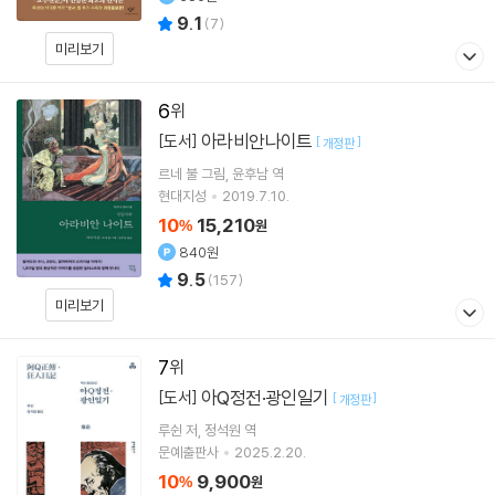
9.1
(
7
)
미리보기
6
아라비안나이트
[도서]
[
]
개정판
르네 불
그림
윤후남
역
현대지성
2019.7.10.
10
15,210
%
원
840원
9.5
(
157
)
미리보기
7
아Q정전·광인일기
[도서]
[
]
개정판
루쉰
저
정석원
역
문예출판사
2025.2.20.
10
9,900
%
원