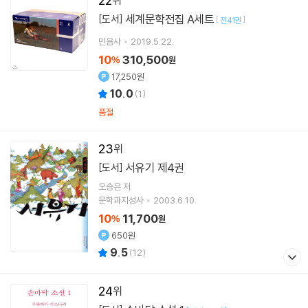
22
세계문학전집 A세트
[도서]
[
]
전41권
민음사
2019.5.22.
10
310,500
%
원
17,250원
10.0
(
1
)
품절
23
서유기 제4권
[도서]
오승은
저
문학과지성사
2003.6.10.
10
11,700
%
원
650원
9.5
(
12
)
24