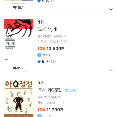
9.8
(
17
)
미리보기
4
색, 계
[도서]
장아이링
저
문현선
역
민음사
2024.12.24.
10
13,500
%
원
750원
9.7
(
23
)
미리보기
5
아Q정전
[도서]
[
]
개정증보판
루쉰
저
전형준
역
창비
2023.10.27.
10
11,700
%
원
650원