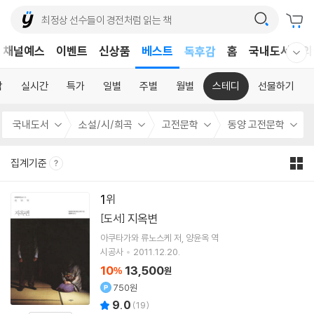
어린이
채널예스
이벤트
신상품
베스트
독후감
홈
국내도서
외
웰컴메뉴 모두보기
어린이
합
실시간
특가
일별
주별
월별
스테디
선물하기
국내도서
소설/시/희곡
고전문학
동양 고전문학
집계기준
1
지옥변
[도서]
아쿠타가와 류노스케
저
양윤옥
역
시공사
2011.12.20.
10
13,500
%
원
750원
9.0
(
19
)