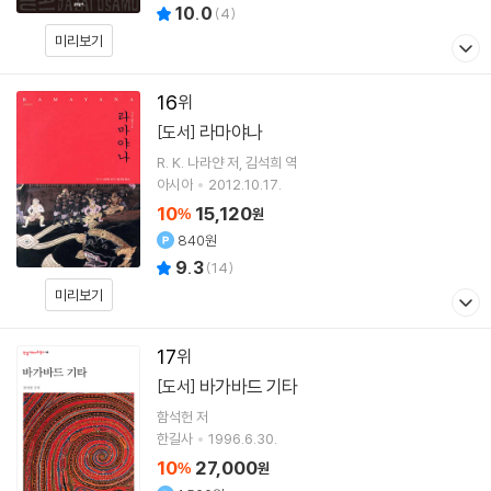
10.0
(
4
)
미리보기
16
라마야나
[도서]
R. K. 나라얀
저
김석희
역
아시아
2012.10.17.
10
15,120
%
원
840원
9.3
(
14
)
미리보기
17
바가바드 기타
[도서]
함석헌
저
한길사
1996.6.30.
10
27,000
%
원