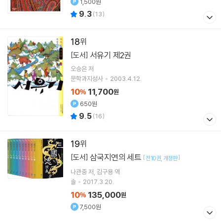
1,500원
9.3
(
13
)
18
서유기 제2권
[도서]
오승은
저
문학과지성사
2003.4.12.
10
11,700
%
원
650원
9.5
(
16
)
19
삼국지연의 세트
[도서]
[
]
전10권
개정판
나관중
저
김구용
역
솔
2017.3.20.
10
135,000
%
원
7,500원