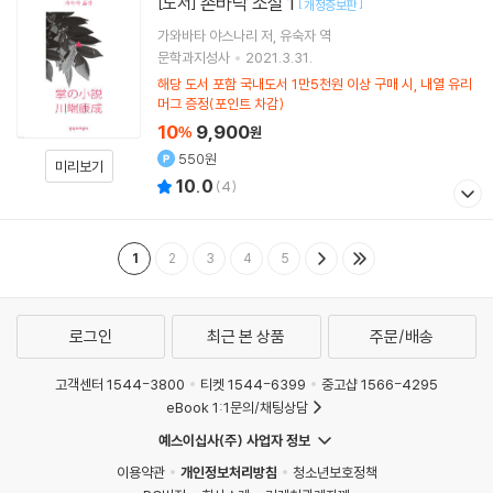
손바닥 소설 1
[도서]
[
]
개정증보판
가와바타 야스나리
저
유숙자
역
문학과지성사
2021.3.31.
해당 도서 포함 국내도서 1만5천원 이상 구매 시, 내열 유리
머그 증정(포인트 차감)
10
9,900
%
원
550원
미리보기
10.0
(
4
)
1
2
3
4
5
로그인
최근 본 상품
주문/배송
고객센터 1544-3800
티켓 1544-6399
중고샵 1566-4295
eBook 1:1문의/채팅상담
예스이십사(주) 사업자 정보
이용약관
개인정보처리방침
청소년보호정책