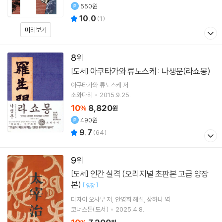
550원
10.0
(
1
)
미리보기
8
아쿠타가와 류노스케 : 나생문(라쇼몽)
[도서]
아쿠타가와 류노스케
저
소와다리
2015.9.25.
10
8,820
%
원
490원
9.7
(
64
)
9
인간 실격 (오리지널 초판본 고급 양장
[도서]
본)
[
]
양장
다자이 오사무
저
안영희
해설
장하나
역
코너스톤(도서)
2025.4.8.