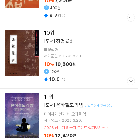
10
7,200
%
원
400원
9.2
(
12
)
10
장맹룡비
[도서]
배경석 저
서예문인화
2008.3.1.
10
10,800
%
원
120원
10.0
(
1
)
11
은하철도의 밤
[도서]
[
]
(일본어 + 한국어)
미야자와 겐지
저
오다윤
역
세나북스
2023.3.20.
2026 상반기 외국어 트렌드 살펴보기☞
10
12,420
%
원