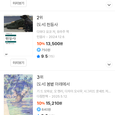
미리보기
2
헌등사
[도서]
다와다 요코
저
유라주
역
민음사
2024.12.6.
10
13,500
%
원
750원
9.5
(
15
)
미리보기
3
봄볕 아래에서
[도서]
기 드 모파상
오 헨리
다자이 오사무
시그리드 운세트
저
외 10명
다정한책
2025.5.12.
10
15,210
%
원
840원