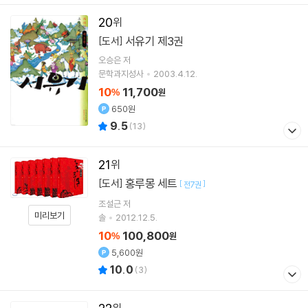
20
서유기 제3권
[도서]
오승은
저
문학과지성사
2003.4.12.
10
11,700
%
원
650원
9.5
(
13
)
21
홍루몽 세트
[도서]
[
]
전7권
조설근
저
미리보기
솔
2012.12.5.
10
100,800
%
원
5,600원
10.0
(
3
)