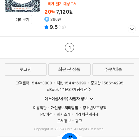
느리게 읽기 대상도서
20
7,120
%
원
360원
미리보기
9.5
(
16
)
1
로그인
최근 본 상품
주문/배송
고객센터 1544-3800
티켓 1544-6399
중고샵 1566-4295
eBook 1:1문의/채팅상담
예스이십사(주) 사업자 정보
이용약관
개인정보처리방침
청소년보호정책
PC버전
회사소개
거래처관계자께
도서홍보
광고
Copyright © YES24 Corp. All Rights Reserved.
MATOM3