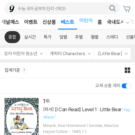
어린이
채널예스
이벤트
신상품
베스트
홈
국내도서
외
웰컴메뉴 모두보기
독후감
어린이
종합
실시간
특가
일별
주별
월별
스테디
선물
유아 어린이 청소년
캐릭터 Characters
[Little Bear]
집계기준
교재 상품 제외
1
[I Can Read] Level 1 : Little Bear
[외서]
[
Pap
]
erback
Minarik, Else Holmelund / Sendak, Maurice
HarperCollins
1985.1.1.