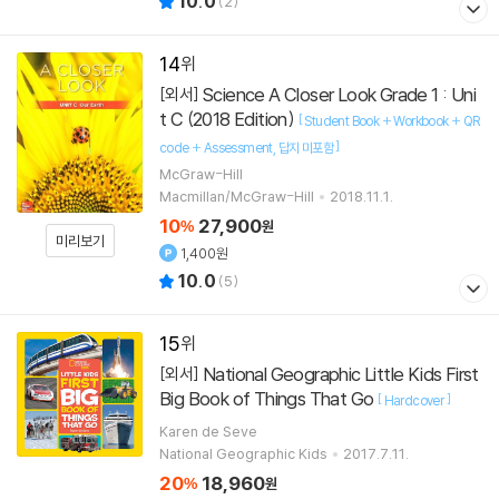
10.0
(
2
)
14
Science A Closer Look Grade 1 : Uni
[외서]
t C (2018 Edition)
[
Student Book + Workbook + QR
]
code + Assessment
답지 미포함
McGraw-Hill
Macmillan/McGraw-Hill
2018.11.1.
10
27,900
%
원
미리보기
1,400원
10.0
(
5
)
15
National Geographic Little Kids First
[외서]
Big Book of Things That Go
[
]
Hardcover
Karen de Seve
National Geographic Kids
2017.7.11.
20
18,960
%
원