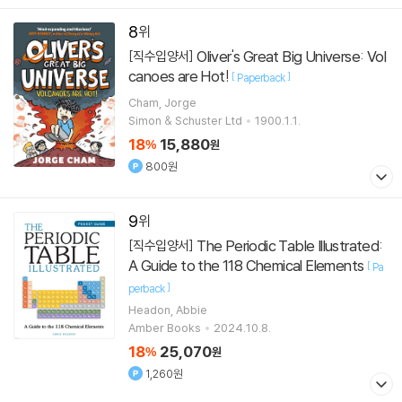
8
Oliver's Great Big Universe: Vol
[직수입양서]
canoes are Hot!
[
]
Paperback
Cham, Jorge
Simon & Schuster Ltd
1900.1.1.
18
15,880
%
원
800원
9
The Periodic Table Illustrated:
[직수입양서]
A Guide to the 118 Chemical Elements
[
Pa
]
perback
Headon, Abbie
Amber Books
2024.10.8.
18
25,070
%
원
1,260원