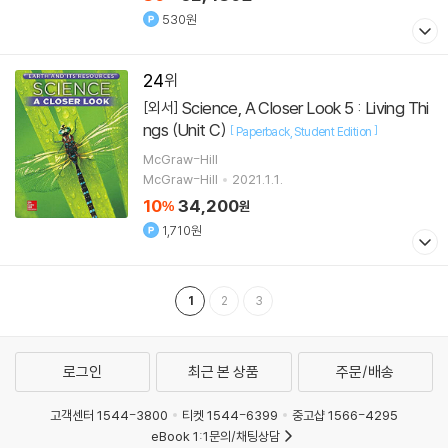
530원
24
Science, A Closer Look 5 : Living Thi
[외서]
ngs (Unit C)
[
]
Paperback
Student Edition
McGraw-Hill
McGraw-Hill
2021.1.1.
10
34,200
%
원
1,710원
1
2
3
로그인
최근 본 상품
주문/배송
고객센터 1544-3800
티켓 1544-6399
중고샵 1566-4295
eBook 1:1문의/채팅상담