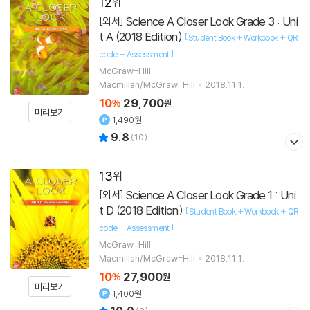
12
Science A Closer Look Grade 3 : Uni
[외서]
t A (2018 Edition)
[
Student Book + Workbook + QR
]
code + Assessment
McGraw-Hill
Macmillan/McGraw-Hill
2018.11.1.
10
29,700
%
원
미리보기
1,490원
9.8
(
10
)
13
Science A Closer Look Grade 1 : Uni
[외서]
t D (2018 Edition)
[
Student Book + Workbook + QR
]
code + Assessment
McGraw-Hill
Macmillan/McGraw-Hill
2018.11.1.
10
27,900
%
원
미리보기
1,400원