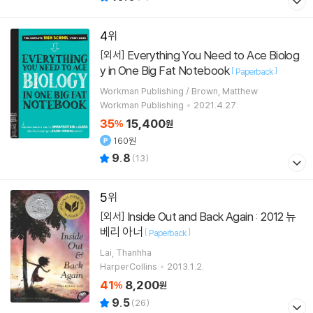
4
Everything You Need to Ace Biolog
[외서]
y in One Big Fat Notebook
[
]
Paperback
Workman Publishing / Brown, Matthew
Workman Publishing
2021.4.27.
35
15,400
%
원
160원
9.8
(
13
)
5
Inside Out and Back Again : 2012 뉴
[외서]
베리 아너
[
]
Paperback
Lai, Thanhha
HarperCollins
2013.1.2.
41
8,200
%
원
9.5
(
26
)