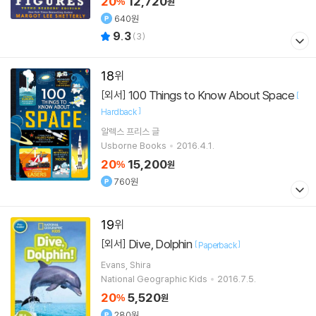
20
12,720
%
원
640원
9.3
(
3
)
18
100 Things to Know About Space
[외서]
[
]
Hardback
알렉스 프리스
글
Usborne Books
2016.4.1.
20
15,200
%
원
760원
19
Dive, Dolphin
[외서]
[
]
Paperback
Evans, Shira
National Geographic Kids
2016.7.5.
20
5,520
%
원
280원