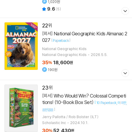
1,020원
9.6
(
5
)
22
National Geographic Kids Almanac 2
[외서]
027
[
]
Paperback
National Geographic Kids
National Geographic Kids
2026.5.5.
35
18,600
%
원
190원
23
Who Would Win? Colossal Competi
[외서]
tions! (10-Book Box Set)
[
10 Paperback
미국판
]
음원없음
Jerry Pallotta / Rob Bolster (ILT)
Scholastic Inc
2024.10.1.
30
52,430
%
원