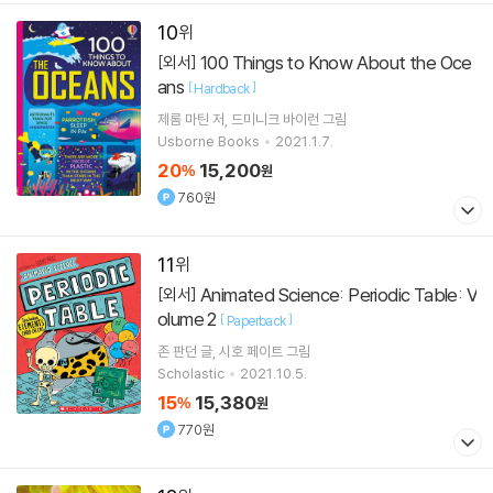
10
100 Things to Know About the Oce
[외서]
ans
[
]
Hardback
제롬 마틴
저
드미니크 바이런
그림
Usborne Books
2021.1.7.
20
15,200
%
원
760원
11
Animated Science: Periodic Table: V
[외서]
olume 2
[
]
Paperback
존 판던
글
시호 페이트
그림
Scholastic
2021.10.5.
15
15,380
%
원
770원