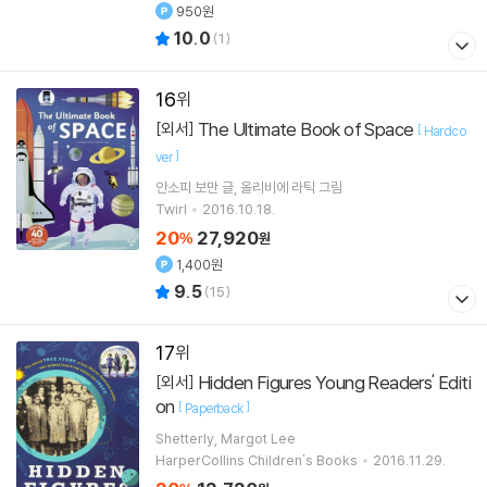
950원
10.0
(
1
)
16
The Ultimate Book of Space
[외서]
[
Hardco
]
ver
안소피 보만
글
올리비에 라틱
그림
Twirl
2016.10.18.
20
27,920
%
원
1,400원
9.5
(
15
)
17
Hidden Figures Young Readers' Editi
[외서]
on
[
]
Paperback
Shetterly, Margot Lee
HarperCollins Children's Books
2016.11.29.