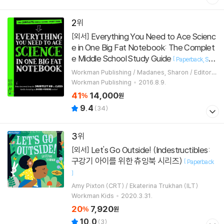
2
Everything You Need to Ace Scienc
[외서]
e in One Big Fat Notebook: The Complet
e Middle School Study Guide
[
Paperback
Stu
]
dy Guide
Workman Publishing / Madanes, Sharon / Editors
of Brain Quest
Workman Publishing
2016.8.9.
41
14,000
%
원
9.4
(
34
)
3
Let's Go Outside! (Indestructibles:
[외서]
구강기 아이를 위한 츄잉북 시리즈)
[
Paperback
]
Amy Pixton (CRT) / Ekaterina Trukhan (ILT)
Workman Kids
2020.3.31.
20
7,920
%
원
10.0
(
3
)