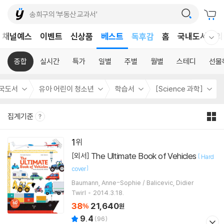
어린이
채널예스
이벤트
신상품
베스트
독후감
홈
국내도서
외
웰컴메뉴 모두보기
어린이
종합
실시간
특가
일별
주별
월별
스테디
선물
국도서
유아 어린이 청소년
학습서
[Science 과학]
집계기준
1
The Ultimate Book of Vehicles
[외서]
[
Hard
]
cover
Baumann, Anne-Sophie / Balicevic, Didier
Twirl
2014.3.18.
38
21,640
%
원
9.4
(
96
)