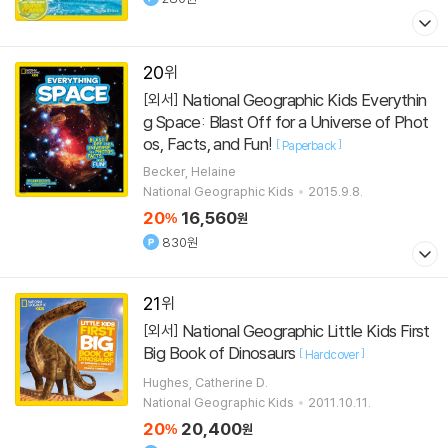
20
National Geographic Kids Everythin
[외서]
g Space: Blast Off for a Universe of Phot
os, Facts, and Fun!
[
]
Paperback
Becker, Helaine
National Geographic Kids
2015.9.8.
20
16,560
%
원
830원
21
National Geographic Little Kids First
[외서]
Big Book of Dinosaurs
[
]
Hardcover
Hughes, Catherine D.
National Geographic Kids
2011.10.11.
20
20,400
%
원