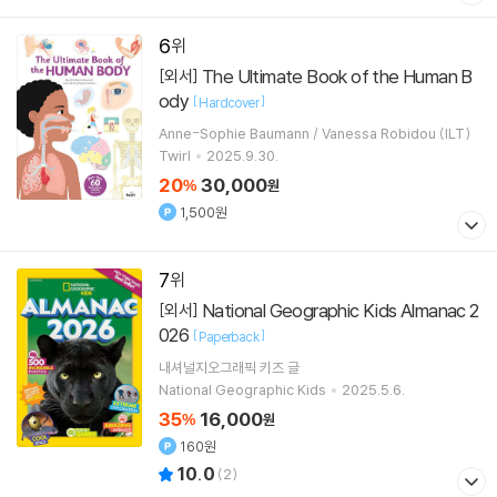
6
The Ultimate Book of the Human B
[외서]
ody
[
]
Hardcover
Anne-Sophie Baumann / Vanessa Robidou (ILT)
Twirl
2025.9.30.
20
30,000
%
원
1,500원
7
National Geographic Kids Almanac 2
[외서]
026
[
]
Paperback
내셔널지오그래픽 키즈
글
National Geographic Kids
2025.5.6.
35
16,000
%
원
160원
10.0
(
2
)