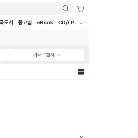
국도서
중고샵
eBook
CD/LP
DVD/BD
문구/GIFT
티
웰컴메뉴 모두보기
기타 수험서