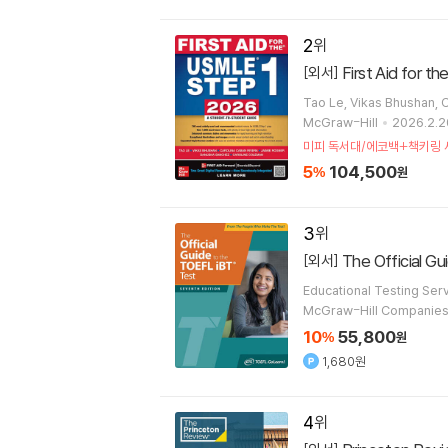
2
First Aid for t
[외서]
Tao Le, Vikas Bhushan, C
McGraw-Hill
2026.2.2
미피 독서대/에코백+책키링 
5
104,500
%
원
3
The Official G
[외서]
Educational Testing Ser
McGraw-Hill Companie
10
55,800
%
원
1,680원
4