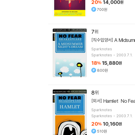
20
14,000
%
원
700원
7
A Midsum
[직수입양서]
Sparknotes
Sparknotes
2003.7.1.
18
15,880
%
원
800원
8
Hamlet: No Fea
[외서]
Sparknotes
Sparknotes
2003.7.1.
20
10,160
%
원
510원