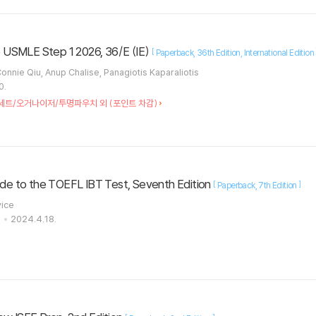
he USMLE Step 1 2026, 36/E (IE)
[
Paperback
36th Edition
International Edition
onnie Qiu, Anup Chalise, Panagiotis Kaparaliotis
0.
세트/오거나이저/투명파우치 외 (포인트 차감)
uide to the TOEFL IBT Test, Seventh Edition
[
]
Paperback
7th Edition
vice
s
2024.4.18.