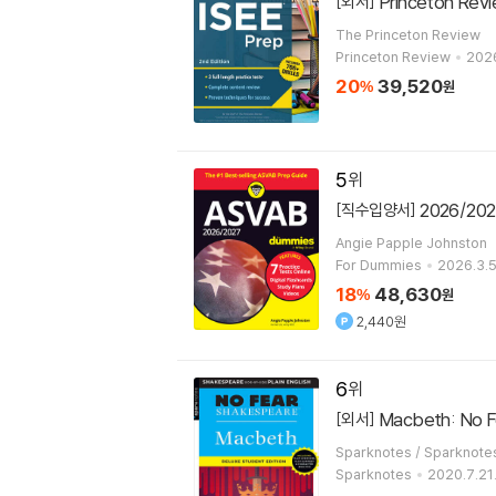
Princeton Revi
[외서]
The Princeton Review
Princeton Review
2026
20
39,520
%
원
5
2026/202
[직수입양서]
Angie Papple Johnston
For Dummies
2026.3.5
18
48,630
%
원
2,440원
6
Macbeth: No Fe
[외서]
Sparknotes / Sparknot
Sparknotes
2020.7.21