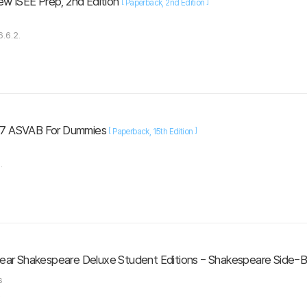
ew ISEE Prep, 2nd Edition
[
]
Paperback
2nd Edition
.6.2.
7 ASVAB For Dummies
[
]
Paperback
15th Edition
.
ar Shakespeare Deluxe Student Editions - Shakespeare Side-By
es
.