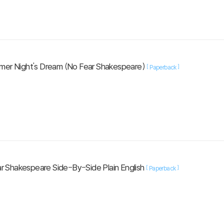
mer Night's Dream (No Fear Shakespeare)
[
]
Paperback
r Shakespeare Side-By-Side Plain English
[
]
Paperback