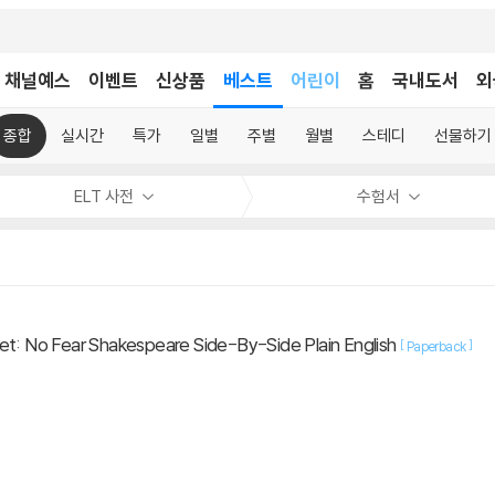
채널예스
이벤트
신상품
베스트
어린이
홈
국내도서
외
독후감
어린이
종합
실시간
특가
일별
주별
월별
스테디
선물하기
ELT 사전
수험서
et: No Fear Shakespeare Side-By-Side Plain English
[
]
Paperback
.