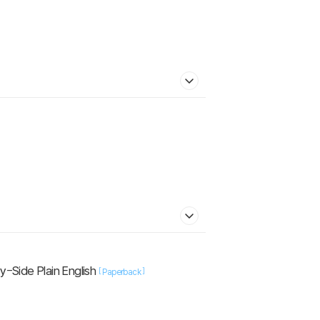
-Side Plain English
[
]
Paperback