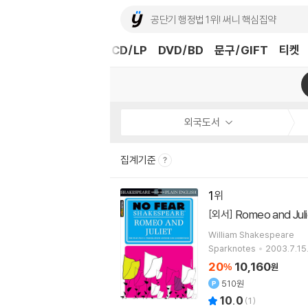
도서
중고샵
eBook
CD/LP
DVD/BD
문구/GIFT
티켓
외국도서
집계기준
1
Romeo and Juli
[외서]
William Shakespeare
Sparknotes
2003.7.15
20
10,160
%
원
510원
10.0
(
1
)