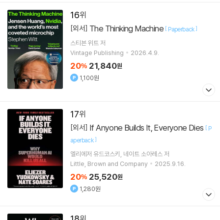
16
The Thinking Machine
[외서]
[
]
Paperback
스티븐 위트
저
Vintage Publishing
2026.4.9.
20
21,840
%
원
1,100원
17
If Anyone Builds It, Everyone Dies
[외서]
[
P
]
aperback
엘리에저 유드코스키
네이트 소아레스
저
Little, Brown and Company
2025.9.16.
20
25,520
%
원
1,280원
18