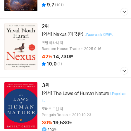
9.7
(
101
)
2
Nexus (미국판)
[외서]
[
]
Paperback
미국판
유발 하라리
저
Random House Trade
2025.9.16.
42
14,730
%
원
10.0
(
1
)
3
The Laws of Human Nature
[외서]
[
Paperbac
]
k
로버트 그린
저
Penguin Books
2019.10.23.
30
19,530
%
원
200원