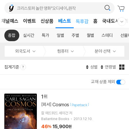
어린이
채널예스
이벤트
신상품
베스트
독후감
홈
국내도서
외
웰컴메뉴 모두보기
어린이
종합
실시간
특가
일별
주별
월별
스테디
선물
외국도서
컴퓨터
분야 선택
집계기준
성별
연령별
교재 상품 제외
1
Cosmos
[외서]
[
]
Paperback
칼 에드워드 세이건
저
Ballantine Books
2013.12.10.
46
15,900
%
원