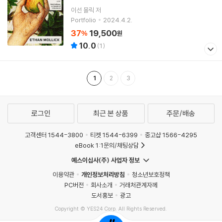
이선 몰릭
저
Portfolio
2024.4.2.
37
19,500
%
원
10.0
(
1
)
1
2
3
로그인
최근 본 상품
주문/배송
고객센터 1544-3800
티켓 1544-6399
중고샵 1566-4295
eBook 1:1문의/채팅상담
예스이십사(주) 사업자 정보
이용약관
개인정보처리방침
청소년보호정책
PC버전
회사소개
거래처관계자께
도서홍보
광고
Copyright © YES24 Corp. All Rights Reserved.
MATOM1