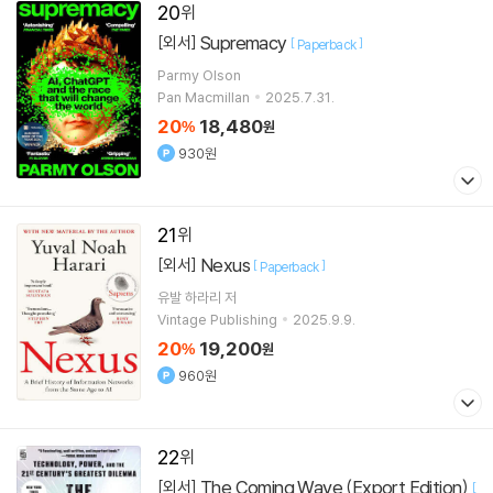
20
Supremacy
[외서]
[
]
Paperback
Parmy Olson
Pan Macmillan
2025.7.31.
20
18,480
%
원
930원
21
Nexus
[외서]
[
]
Paperback
유발 하라리
저
Vintage Publishing
2025.9.9.
20
19,200
%
원
960원
22
The Coming Wave (Export Edition)
[외서]
[