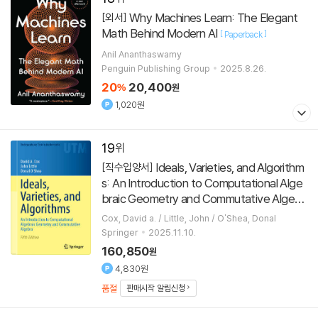
Why Machines Learn: The Elegant
[외서]
Math Behind Modern AI
[
]
Paperback
Anil Ananthaswamy
Penguin Publishing Group
2025.8.26.
20
20,400
%
원
1,020원
19
Ideals, Varieties, and Algorithm
[직수입양서]
s: An Introduction to Computational Alge
braic Geometry and Commutative Algebr
a
[
]
Hardcover
POD 주문제작도서
Cox, David a. / Little, John / O'Shea, Donal
Springer
2025.11.10.
160,850
원
4,830원
품절
판매시작 알림신청