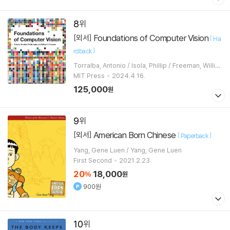
8
Foundations of Computer Vision
[외서]
[
Ha
]
rdback
Torralba, Antonio / Isola, Phillip / Freeman, Willia
m T.
MIT Press
2024.4.16.
125,000
원
9
American Born Chinese
[외서]
[
]
Paperback
Yang, Gene Luen / Yang, Gene Luen
First Second
2021.2.23.
20
18,000
%
원
900원
10