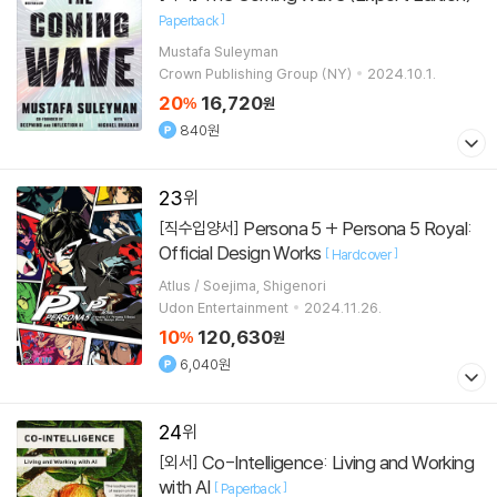
]
Paperback
Mustafa Suleyman
Crown Publishing Group (NY)
2024.10.1.
20
16,720
%
원
840원
23
Persona 5 + Persona 5 Royal:
[직수입양서]
Official Design Works
[
]
Hardcover
Atlus / Soejima, Shigenori
Udon Entertainment
2024.11.26.
10
120,630
%
원
6,040원
24
Co-Intelligence: Living and Working
[외서]
with AI
[
]
Paperback