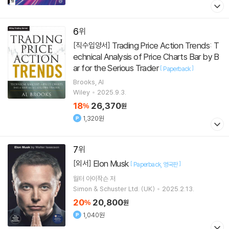
6
Trading Price Action Trends: T
[직수입양서]
echnical Analysis of Price Charts Bar by B
ar for the Serious Trader
[
]
Paperback
Brooks, Al
Wiley
2025.9.3.
18
26,370
%
원
1,320원
7
Elon Musk
[외서]
[
]
Paperback
영국판
월터 아이작슨
저
Simon & Schuster Ltd. (UK)
2025.2.13.
20
20,800
%
원
1,040원