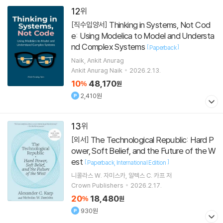
12
Thinking in Systems, Not Cod
[직수입양서]
e: Using Modelica to Model and Understa
nd Complex Systems
[
]
Paperback
Naik, Ankit Anurag
Ankit Anurag Naik
2026.2.13.
10
48,170
%
원
2,410원
13
The Technological Republic: Hard P
[외서]
ower, Soft Belief, and the Future of the W
est
[
]
Paperback
International Edition
니콜라스 W. 자미스카
알렉스 C. 카프
저
Crown Publishers
2026.2.17.
20
18,480
%
원
930원