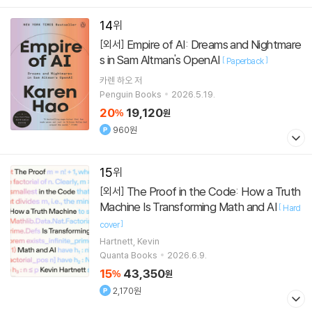
14
Empire of AI: Dreams and Nightmare
[외서]
s in Sam Altman's OpenAI
[
]
Paperback
카렌 하오
저
Penguin Books
2026.5.19.
20
19,120
%
원
960원
15
The Proof in the Code: How a Truth
[외서]
Machine Is Transforming Math and AI
[
Hard
]
cover
Hartnett, Kevin
Quanta Books
2026.6.9.
15
43,350
%
원
2,170원