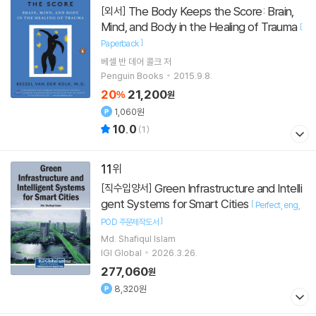
The Body Keeps the Score: Brain,
[외서]
Mind, and Body in the Healing of Trauma
[
]
Paperback
베셀 반 데어 콜크
저
Penguin Books
2015.9.8.
20
21,200
%
원
1,060원
10.0
(
1
)
11
Green Infrastructure and Intelli
[직수입양서]
gent Systems for Smart Cities
[
Perfect
eng
]
POD 주문제작도서
Md. Shafiqul Islam
IGI Global
2026.3.26.
277,060
원
8,320원