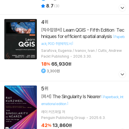
8.7
(
3
)
4
Learn QGIS - Fifth Edition: Tec
[직수입양서]
hniques for efficient spatial analysis
[
Paperb
]
ack
POD 주문제작도서
Sarafova, Eugenia / Ivanov, Ivan / Cutts, Andrew
Packt Publishing
2026.3.30.
18
65,930
%
원
3,300원
5
The Singularity Is Nearer
[외서]
[
Paperback
Int
]
ernational edition
레이 커즈와일
저
Penguin Publishing Group
2025.6.3.
42
13,860
%
원