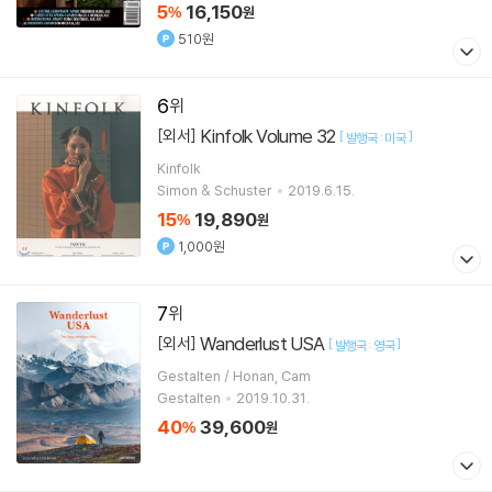
5
16,150
%
원
510원
6
Kinfolk Volume 32
[외서]
[
]
발행국 : 미국
Kinfolk
Simon & Schuster
2019.6.15.
15
19,890
%
원
1,000원
7
Wanderlust USA
[외서]
[
]
발행국 : 영국
Gestalten / Honan, Cam
Gestalten
2019.10.31.
40
39,600
%
원