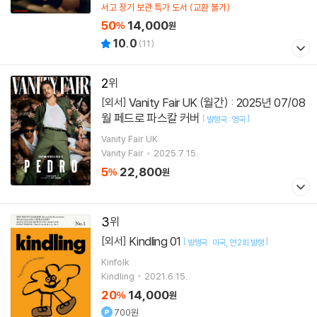
서고 장기 보관 특가 도서 (교환 불가)
50
14,000
%
원
10.0
(
11
)
2
Vanity Fair UK (월간) : 2025년 07/08
[외서]
월 페드로 파스칼 커버
[
]
발행국 : 영국
Vanity Fair UK
Vanity Fair
2025.7.15.
5
22,800
%
원
3
Kindling 01
[외서]
[
]
발행국 : 미국
연 2회 발행
Kinfolk
Kindling
2021.6.15.
20
14,000
%
원
700원