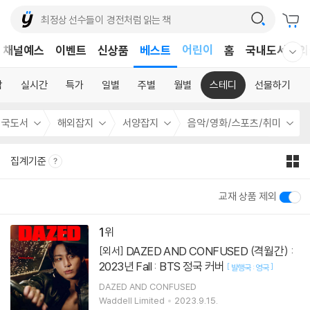
어린이
채널예스
이벤트
신상품
베스트
홈
국내도서
외
웰컴메뉴 모두보기
독후감
어린이
합
실시간
특가
일별
주별
월별
스테디
선물하기
외국도서
해외잡지
서양잡지
음악/영화/스포츠/취미
집계기준
교재 상품 제외
1
DAZED AND CONFUSED (격월간) :
[외서]
2023년 Fall : BTS 정국 커버
[
]
발행국 : 영국
DAZED AND CONFUSED
Waddell Limited
2023.9.15.