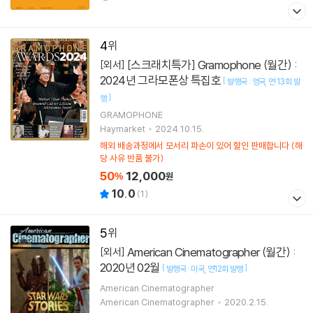
4
[스크래치특가] Gramophone (월간) :
[외서]
2024년 그라모폰상 특집호
[
발행국 : 영국
연 13회 발
]
행
GRAMOPHONE
Haymarket
2024.10.15.
해외 배송과정에서 모서리 파손이 있어 할인 판매합니다 (해
당 사유 반품 불가)
50
12,000
%
원
10.0
(
1
)
5
American Cinematographer (월간) :
[외서]
2020년 02월
[
]
발행국 : 미국
연12회 발행
American Cinematographer
American Cinematographer
2020.2.15.