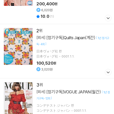
200,400
원
6,020원
10.0
(
1
)
2
[정기구독]Quilts Japan(계간)
[외서]
[
1년 정기구
]
독-4회
日本ヴォ-グ社 편
日本ヴォ-グ社
0001.1.1.
100,520
원
3,020원
3
[정기구독]VOGUE JAPAN(월간)
[외서]
[
1년 정
]
기구독-12회
コンデナスト.ジャパン 편
コンデナスト.ジャパン
0001.1.1.