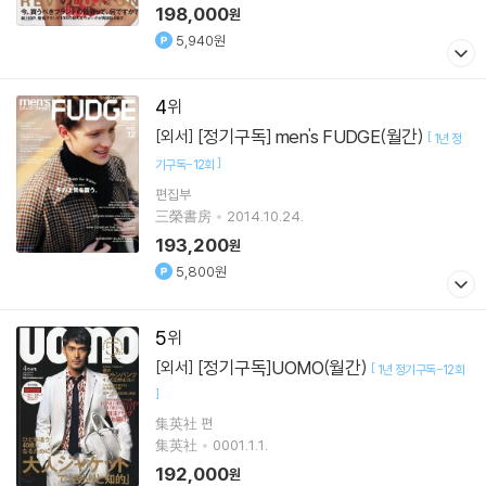
198,000
원
5,940원
4
[정기구독] men's FUDGE(월간)
[외서]
[
1년 정
]
기구독-12회
편집부
三榮書房
2014.10.24.
193,200
원
5,800원
5
[정기구독]UOMO(월간)
[외서]
[
1년 정기구독-12회
]
集英社 편
集英社
0001.1.1.
192,000
원