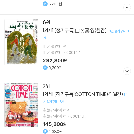
5,760원
6
[정기구독]山と溪谷(월간)
[외서]
[
1년 정기구독-1
]
2회
山と溪谷社 편
山と溪谷社
0001.1.1.
292,800
원
8,790원
7
[정기구독]COTTON TIME(격월간)
[외서]
[
1
]
년 정기구독-6회
主婦と生活社 편
主婦と生活社
0001.1.1.
145,800
원
4,380원