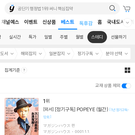
어린이
채널예스
이벤트
신상품
베스트
홈
국내도서
외
독후감
웰컴메뉴 모두보기
어린이
합
실시간
특가
일별
주별
월별
스테디
선물하기
국도서
해외잡지
일본잡지
정기구독
분야 선택
집계기준
교재 상품 제외
1
[정기구독] POPEYE (월간)
[외서]
[
1년 정기구독-
]
12회
マガジンハウス 편
マガジンハウス
0001.1.1.