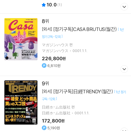
10.0
(
1
)
8
[정기구독]CASA BRUTUS(월간)
[외서]
[
1년
]
정기구독-12회
マガジンハウス 편
マガジンハウス
0001.1.1.
226,800
원
6,810원
9
[정기구독]日經TRENDY(월간)
[외서]
[
1년 정기
]
구독-12회
日經ホ-ム出版社 편
日經ホ-ム出版社
0001.1.1.
172,800
원
5,190원