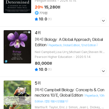
Penguin Books
2024.10.15.
20
15,280
%
원
770원
10.0
(
1
)
4
Biology: A Global Approach, Global
[외서]
Edition
[
]
Paperback
Global Edition
12nd Edition
Neil Campbell,Lisa Urry,Michael Cain,Steven Was
serman,Peter Minorsky,Jane Reece,Rebecca Or
Pearson Higher Education
2020.5.14.
r
80,000
원
10.0
(
1
)
5
Campbell Biology: Concepts & Con
[외서]
nections 10/E, Global Edition
[
Paperback
10th
]
Edition /랩핑 개봉시 반품불가
Martha R. Taylor, Eric J. Simon, Jean L. Dickey, Ke