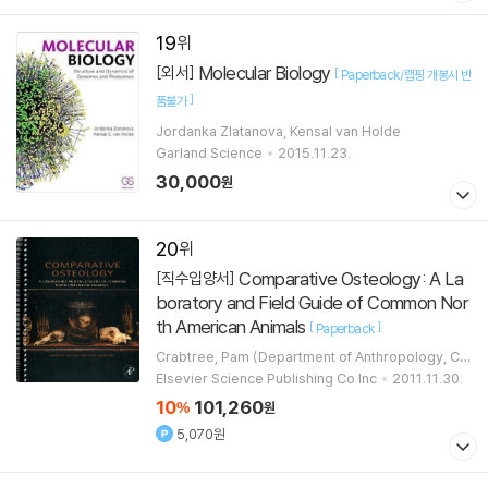
19
Molecular Biology
[외서]
[
Paperback/랩핑 개봉시 반
]
품불가
Jordanka Zlatanova, Kensal van Holde
Garland Science
2015.11.23.
30,000
원
20
Comparative Osteology: A La
[직수입양서]
boratory and Field Guide of Common Nor
th American Animals
[
]
Paperback
Crabtree, Pam (Department of Anthropology, Ce
nter for the Study of Human Origins, New York Un
Elsevier Science Publishing Co Inc
2011.11.30.
iversity, New York, NY)
10
101,260
%
원
5,070원