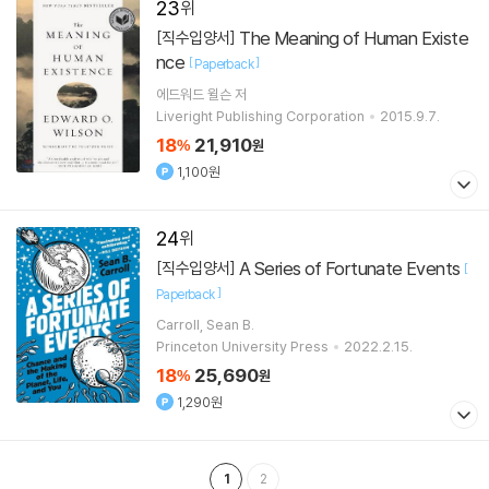
23
The Meaning of Human Existe
[직수입양서]
nce
[
]
Paperback
에드워드 윌슨
저
Liveright Publishing Corporation
2015.9.7.
18
21,910
%
원
1,100원
24
A Series of Fortunate Events
[직수입양서]
[
]
Paperback
Carroll, Sean B.
Princeton University Press
2022.2.15.
18
25,690
%
원
1,290원
1
2