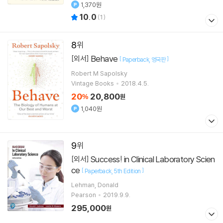
1,370원
10.0
(
1
)
8
Behave
[외서]
[
]
Paperback
영국판
Robert M Sapolsky
Vintage Books
2018.4.5.
20
20,800
%
원
1,040원
9
Success! in Clinical Laboratory Scien
[외서]
ce
[
]
Paperback
5th Edition
Lehman, Donald
Pearson
2019.9.9.
295,000
원