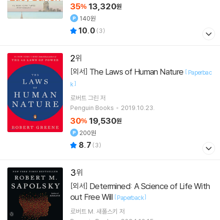
35
13,320
%
원
140원
10.0
(
3
)
2
The Laws of Human Nature
[외서]
[
Paperbac
]
k
로버트 그린
저
Penguin Books
2019.10.23.
30
19,530
%
원
200원
8.7
(
3
)
3
Determined: A Science of Life With
[외서]
out Free Will
[
]
Paperback
로버트 M. 새폴스키
저