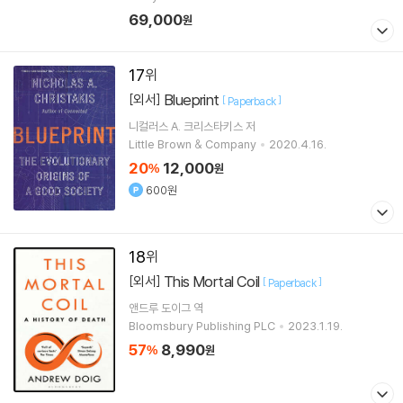
69,000
원
17
Blueprint
[외서]
[
]
Paperback
니컬러스 A. 크리스타키스
저
Little Brown & Company
2020.4.16.
20
12,000
%
원
600원
18
This Mortal Coil
[외서]
[
]
Paperback
앤드루 도이그
역
Bloomsbury Publishing PLC
2023.1.19.
57
8,990
%
원