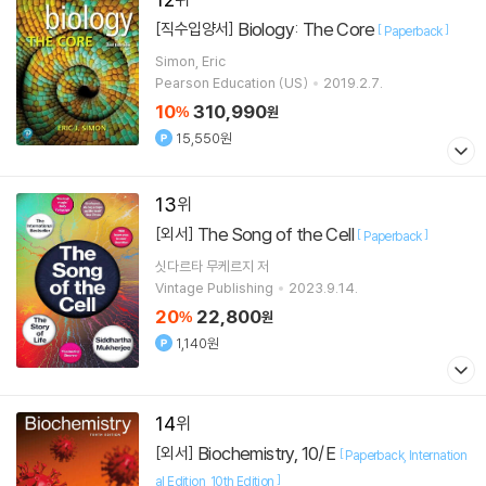
Biology: The Core
[직수입양서]
[
]
Paperback
Simon, Eric
Pearson Education (US)
2019.2.7.
10
310,990
%
원
15,550원
13
The Song of the Cell
[외서]
[
]
Paperback
싯다르타 무케르지
저
Vintage Publishing
2023.9.14.
20
22,800
%
원
1,140원
14
Biochemistry, 10/E
[외서]
[
Paperback
Internation
]
al Edition
10th Edition