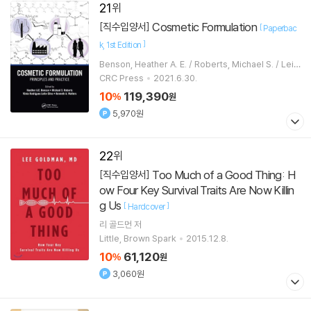
21
Cosmetic Formulation
[직수입양서]
[
Paperbac
]
k
1st Edition
Benson, Heather A. E. / Roberts, Michael S. / Leit
e-Silva, Vania Rodrigues
CRC Press
2021.6.30.
10
119,390
%
원
5,970원
22
Too Much of a Good Thing: H
[직수입양서]
ow Four Key Survival Traits Are Now Killin
g Us
[
]
Hardcover
리 골드먼
저
Little, Brown Spark
2015.12.8.
10
61,120
%
원
3,060원