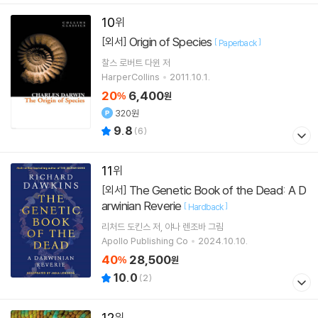
10
Origin of Species
[외서]
[
]
Paperback
찰스 로버트 다윈
저
HarperCollins
2011.10.1.
20
6,400
%
원
320원
9.8
(
6
)
11
The Genetic Book of the Dead: A D
[외서]
arwinian Reverie
[
]
Hardback
리처드 도킨스
저
야나 렌조바
그림
Apollo Publishing Co
2024.10.10.
40
28,500
%
원
10.0
(
2
)
12