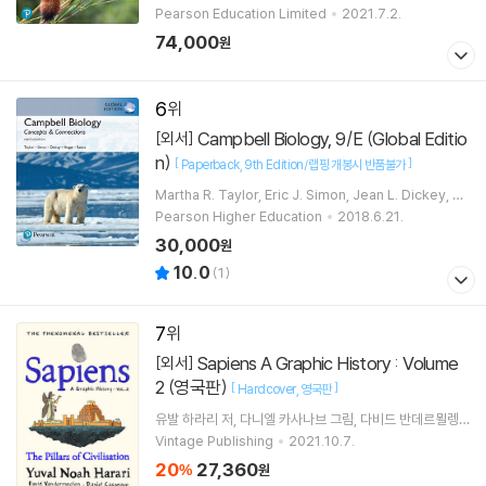
lly A. Hogan
Pearson Education Limited
2021.7.2.
74,000
원
6
Campbell Biology, 9/E (Global Editio
[외서]
n)
[
]
Paperback
9th Edition/랩핑 개봉시 반품불가
Martha R. Taylor, Eric J. Simon, Jean L. Dickey, Ke
lly A. Hogan, Jane B. Reece
Pearson Higher Education
2018.6.21.
30,000
원
10.0
(
1
)
7
Sapiens A Graphic History : Volume
[외서]
2 (영국판)
[
]
Hardcover
영국판
유발 하라리
저
다니엘 카사나브
그림
다비드 반데르묄렝
편
Vintage Publishing
2021.10.7.
20
27,360
%
원