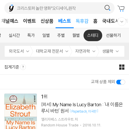
어린이
채널예스
이벤트
신상품
베스트
독후감
홈
국내도서
외
웰컴메뉴 모두보기
어린이
합
실시간
특가
일별
주별
월별
스테디
선물하기
외국도서
대학교재 전문서
자연과학
생물학
집계기준
교재 상품 제외
1
My Name Is Lucy Barton : '내 이름은
[외서]
루시 바턴' 원서
[
]
Paperback
미국판
엘리자베스 스트라우트
저
Random House Trade
2016.10.11.