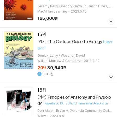
Jeremy Berg, Gregory Gatto Jr., Justin Hines, Jo
hn L. Tymoczko, Lubert Stryer
MacMillan Learning
2023.5.15.
165,000
원
15
The Cartoon Guide to Biology
[외서]
[
Paper
]
back
Gonick, Larry / Wessner, David
William Morrow & Company
2019.7.30.
20
30,640
%
원
1,540원
16
Principles of Anatomy and Physiolo
[외서]
gy
[
]
Paperback
16th Edition
International Adaptation
Derrickson, Bryan H. (Valencia Community Colleg
e, Orlando, FL)
Wiley
2023.8.4.