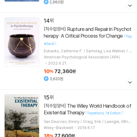
2,980원
14
Rupture and Repair in Psychot
[직수입양서]
herapy: A Critical Process for Change
[
Pap
]
erback
Eubanks, Catherine F. / Samstag, Lisa Wallner / M
uran, J. Christopher
American Psychological Association (APA)
2022.6.21.
10
72,360
%
원
3,620원
15
The Wiley World Handbook of
[직수입양서]
Existential Therapy
[
]
Paperback
1st Edition
Van Deurzen, Emmy / Craig, Erik / Laengle, Alfrie
d
Wiley-Blackwell
2019.6.17.
18
77,600
%
원