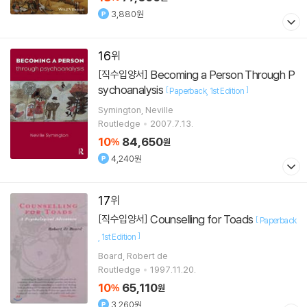
3,880원
16
Becoming a Person Through P
[직수입양서]
sychoanalysis
[
]
Paperback
1st Edition
Symington, Neville
Routledge
2007.7.13.
10
84,650
%
원
4,240원
17
Counselling for Toads
[직수입양서]
[
Paperback
]
1st Edition
Board, Robert de
Routledge
1997.11.20.
10
65,110
%
원
3,260원