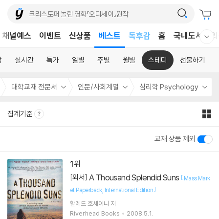
어린이
채널예스
이벤트
신상품
베스트
독후감
홈
국내도서
외
웰컴메뉴 모두보기
어린이
합
실시간
특가
일별
주별
월별
스테디
선물하기
대학교재 전문서
인문/사회계열
심리학 Psychology
집계기준
교재 상품 제외
1
A Thousand Splendid Suns
[외서]
[
Mass Mark
]
et Paperback
International Edition
할레드 호세이니
저
Riverhead Books
2008.5.1.