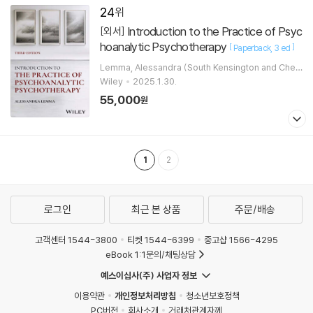
24
Introduction to the Practice of Psyc
[외서]
hoanalytic Psychotherapy
[
]
Paperback
3 ed
Lemma, Alessandra (South Kensington and Chels
ea Mental Health Centre, London)
Wiley
2025.1.30.
55,000
원
1
2
로그인
최근 본 상품
주문/배송
고객센터 1544-3800
티켓 1544-6399
중고샵 1566-4295
eBook 1:1문의/채팅상담
예스이십사(주) 사업자 정보
이용약관
개인정보처리방침
청소년보호정책
PC버전
회사소개
거래처관계자께