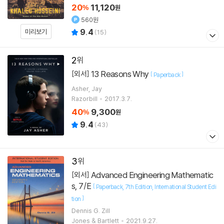
20
11,120
%
원
560원
9.4
미리보기
(
15
)
2
13 Reasons Why
[외서]
[
]
Paperback
Asher, Jay
Razorbill
2017.3.7.
40
9,300
%
원
9.4
(
43
)
3
Advanced Engineering Mathematic
[외서]
s, 7/E
[
Paperback
7th Edition
International Student Edi
]
tion
Dennis G. Zill
Jones & Bartlett
2021.9.27.