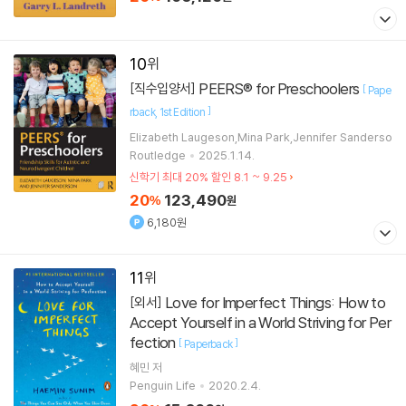
10
PEERS® for Preschoolers
[직수입양서]
[
Pape
]
rback
1st Edition
Elizabeth Laugeson,Mina Park,Jennifer Sanderso
Routledge
2025.1.14.
신학기 최대 20% 할인 8.1 ~ 9.25
20
123,490
%
원
6,180원
11
Love for Imperfect Things: How to
[외서]
Accept Yourself in a World Striving for Per
fection
[
]
Paperback
혜민
저
Penguin Life
2020.2.4.