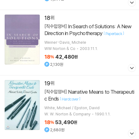
18
In Search of Solutions: A New
[직수입양서]
Direction in Psychotherapy
[
]
Paperback
Weiner-Davis, Michele
WW Norton & Co
2003.11.1.
18
42,480
%
원
2,130원
19
Narrative Means to Therapeuti
[직수입양서]
c Ends
[
]
Hardcover
White, Michael / Epston, David
W. W. Norton & Company
1990.1.1.
18
53,490
%
원
2,680원