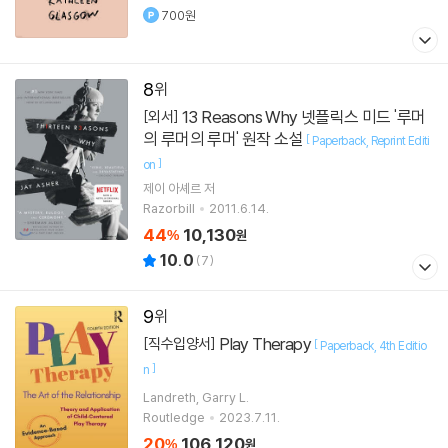
700원
8
13 Reasons Why 넷플릭스 미드 '루머
[외서]
의 루머의 루머' 원작 소설
[
Paperback
Reprint Editi
]
on
제이 아셰르
저
Razorbill
2011.6.14.
44
10,130
%
원
10.0
(
7
)
9
Play Therapy
[직수입양서]
[
Paperback
4th Editio
]
n
Landreth, Garry L.
Routledge
2023.7.11.
20
106,120
%
원