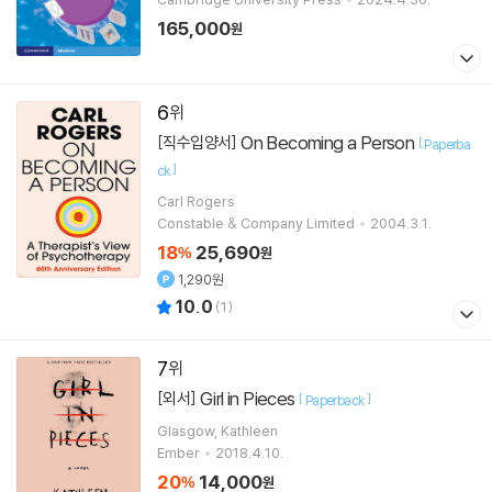
165,000
원
6
On Becoming a Person
[직수입양서]
[
Paperba
]
ck
Carl Rogers
Constable & Company Limited
2004.3.1.
18
25,690
%
원
1,290원
10.0
(
1
)
7
Girl in Pieces
[외서]
[
]
Paperback
Glasgow, Kathleen
Ember
2018.4.10.
20
14,000
%
원