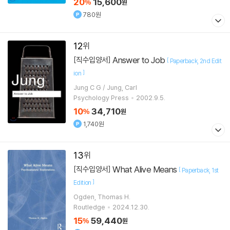
20
15,600
%
원
780원
12
Answer to Job
[직수입양서]
[
Paperback
2nd Edit
]
ion
Jung C G / Jung, Carl
Psychology Press
2002.9.5.
10
34,710
%
원
1,740원
13
What Alive Means
[직수입양서]
[
Paperback
1st
]
Edition
Ogden, Thomas H.
Routledge
2024.12.30.
15
59,440
%
원