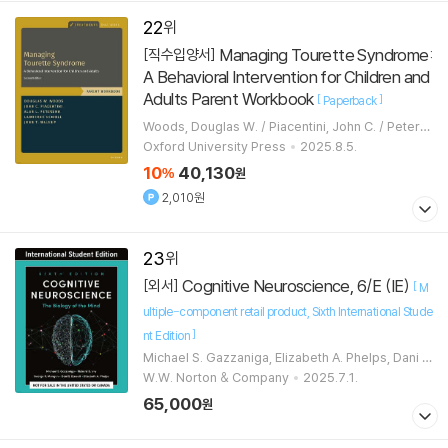
22
Managing Tourette Syndrome:
[직수입양서]
A Behavioral Intervention for Children and
Adults Parent Workbook
[
]
Paperback
Woods, Douglas W. / Piacentini, John C. / Peters
on, Alan L.
Oxford University Press
2025.8.5.
10
40,130
%
원
2,010원
23
Cognitive Neuroscience, 6/E (IE)
[외서]
[
M
ultiple-component retail product
Sixth International Stude
]
nt Edition
Michael S. Gazzaniga, Elizabeth A. Phelps, Dani S.
Bassett, George R. Mangun, Richard B Ivry
W.W. Norton & Company
2025.7.1.
65,000
원