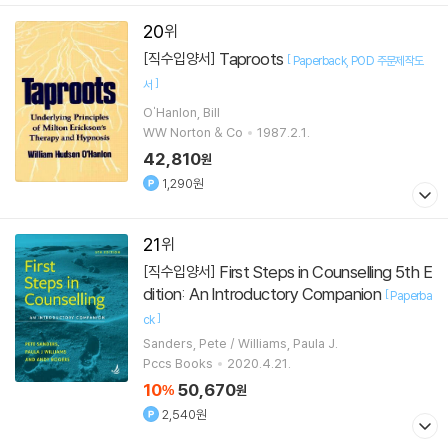
20
Taproots
[직수입양서]
[
Paperback
POD 주문제작도
]
서
O'Hanlon, Bill
WW Norton & Co
1987.2.1.
42,810
원
1,290원
21
First Steps in Counselling 5th E
[직수입양서]
dition: An Introductory Companion
[
Paperba
]
ck
Sanders, Pete / Williams, Paula J.
Pccs Books
2020.4.21.
10
50,670
%
원
2,540원