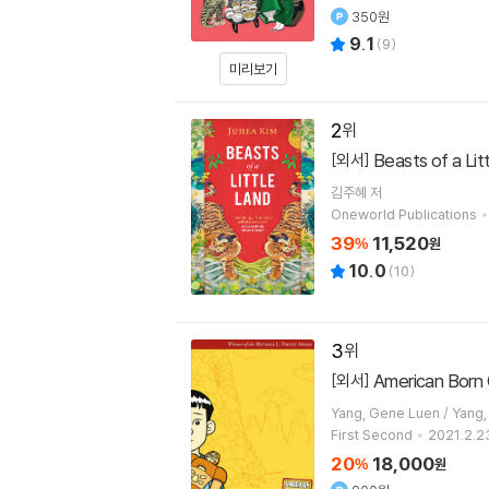
350원
9.1
(
9
)
미리보기
2
Beasts of a Lit
[외서]
김주혜
저
Oneworld Publications
39
11,520
%
원
10.0
(
10
)
3
American Born
[외서]
Yang, Gene 
First Second
2021.2.2
20
18,000
%
원