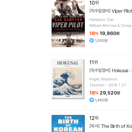
10
Viper Pilo
[직수입양서]
Hampton, Dan
William Morrow & Comp
18
19,860
%
원
1,000원
11
Hokusai
[직수입양서]
[
Paget, Rhiannon
Taschen
2018.7.27.
18
29,520
%
원
1,480원
12
The Birth of K
[외서]