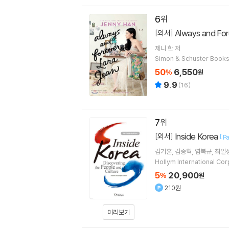
6
Always and For
[외서]
제니 한
저
Simon & Schuster Books
50
6,550
%
원
9.9
(
16
)
7
Inside Korea
[외서]
[
Pa
김기훈, 김종혁, 염복규, 최일성
Hollym International Cor
5
20,900
%
원
210원
미리보기