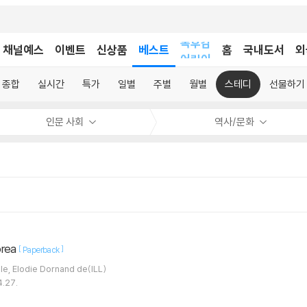
채널예스
이벤트
신상품
베스트
어린이
홈
국내도서
외
독후감
어린이
종합
실시간
특가
일별
주별
월별
스테디
선물하기
인문 사회
역사/문화
orea
[
]
Paperback
lle, Elodie Dornand de(ILL)
4.27.