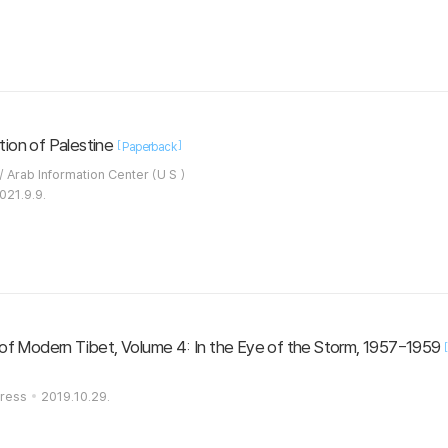
ion of Palestine
[
]
Paperback
Mehdi, Mohammad Taki / Arab Information Center (U S )
021.9.9.
 of Modern Tibet, Volume 4: In the Eye of the Storm, 1957-1959
Press
2019.10.29.