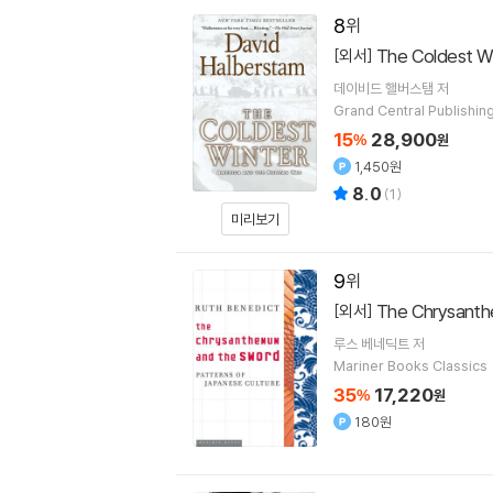
8
The Coldest Wi
[외서]
데이비드 핼버스탬
저
Grand Central Publishin
15
28,900
%
원
1,450원
8.0
(
1
)
미리보기
9
The Chrysant
[외서]
루스 베네딕트
저
Mariner Books Classics
35
17,220
%
원
180원