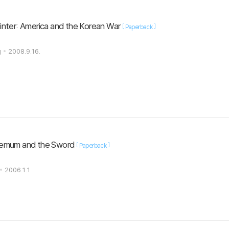
nter: America and the Korean War
[
]
Paperback
g
2008.9.16.
hemum and the Sword
[
]
Paperback
2006.1.1.