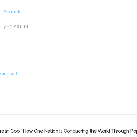
t
[
]
Paperback
any
2013.5.14.
]
Hardcover
orean Cool: How One Nation Is Conquering the World Through Po