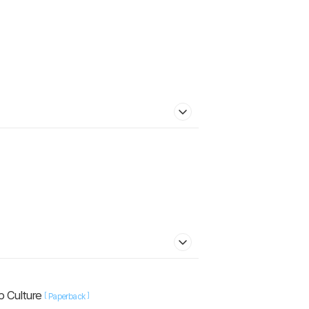
p Culture
[
]
Paperback