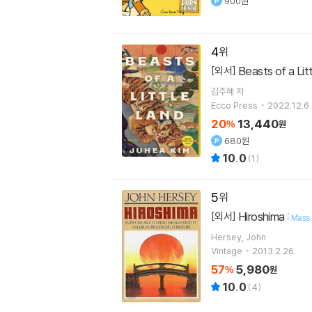
900원
4
Beasts of a Lit
[외서]
김주혜
저
Ecco Press
2022.12.6.
20
13,440
%
원
680원
10.0
(
1
)
5
Hiroshima
[외서]
[
Mass 
Hersey, John
Vintage
2013.2.26.
57
5,980
%
원
10.0
(
4
)