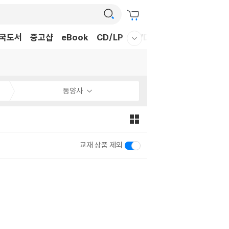
국도서
중고샵
eBook
CD/LP
DVD/BD
문구/GIFT
티
웰컴메뉴 모두보기
동양사
교재 상품 제외