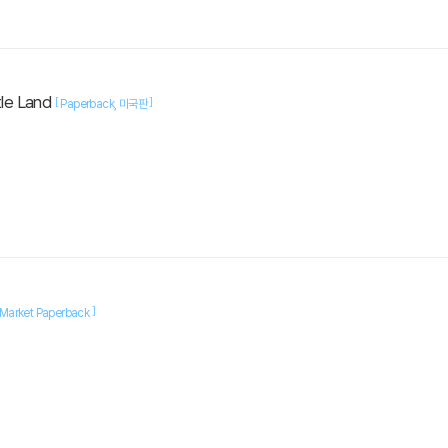
tle Land
[
]
Paperback
미국판
]
Market Paperback