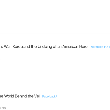
's War: Korea and the Undoing of an American Hero
[
Paperback
PO
.
e World Behind the Veil
[
]
Paperback
9.30.