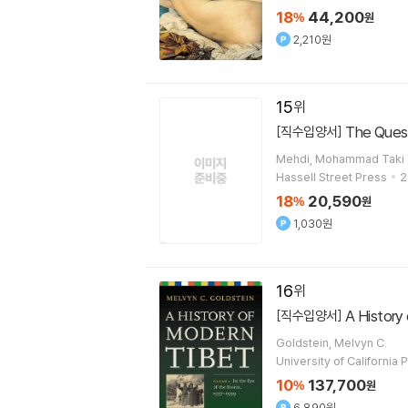
18
44,200
%
원
2,210원
15
The Quest
[직수입양서]
Hassell Street Press
2
18
20,590
%
원
1,030원
16
A History
[직수입양서]
Goldstein, Melvyn C.
University of California 
10
137,700
%
원
6,890원