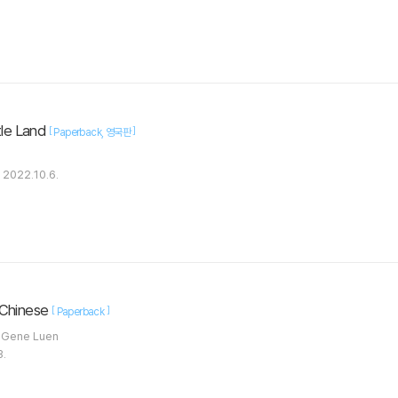
tle Land
[
]
Paperback
영국판
2022.10.6.
 Chinese
[
]
Paperback
Luen / Yang, Gene Luen
3.