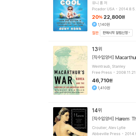
유니 홍
저
Picador USA
2014.8.5.
20
22,800
%
원
1,140원
절판
판매시작 알림신청
13
Macarthur
[직수입양서]
Weintraub, Stanley
Free Press
2008.11.21
46,710
원
1,410원
14
Harem: Th
[직수입양서]
Croutier, Alev Lytle
Abbeville Press
2014.