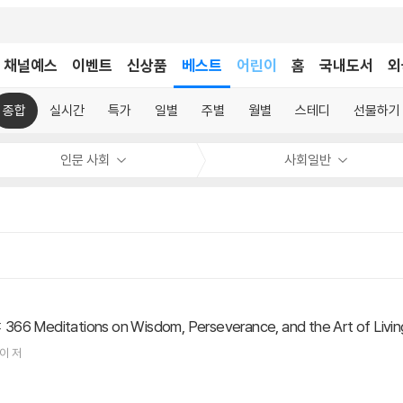
채널예스
이벤트
신상품
베스트
어린이
홈
국내도서
외
독후감
어린이
종합
실시간
특가
일별
주별
월별
스테디
선물하기
인문 사회
사회일반
c: 366 Meditations on Wisdom, Perseverance, and the Art of Livi
이
저