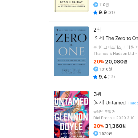
110원
9.9
(
31
)
2
The Zero to O
[외서]
블레이크 매스터스
피터 틸
Thames & Hudson Ltd
20
20,080
%
원
1,010원
9.4
(
13
)
3
Untamed
[외서]
[
Hardc
글레넌 도일
저
Dial Press
2020.3.10.
20
31,360
%
원
1,570원