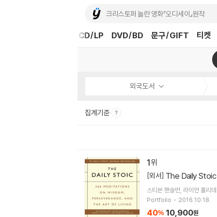
도서
중고샵
eBook
CD/LP
DVD/BD
문구/GIFT
티켓
외국도서
집계기준
1
The Daily Stoi
[외서]
스티븐 핸슬먼
라이언 홀리데
Portfolio
2016.10.18.
40
10,900
%
원