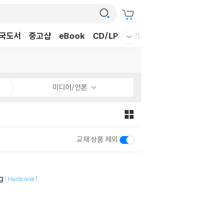
국도서
중고샵
eBook
CD/LP
DVD/BD
문구/GIFT
티
웰컴메뉴 모두보기
미디어/언론
교재 상품 제외
ng
[
]
Hardcover