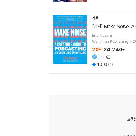
4
Make Noise: A 
[외서]
Eric Nuzum
Workman Publishing
2
20
24,240
%
원
1,220원
10.0
(
1
)
고객센