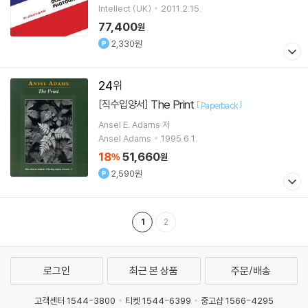
Intellect (UK)
2011.2.15.
77,400
원
2,330원
24
The Print
[직수입양서]
[
]
Paperback
Ansel E. Adams
저
Ansel Adams
1995.6.1.
18
51,660
%
원
2,590원
1
2
로그인
최근 본 상품
주문/배송
고객센터 1544-3800
티켓 1544-6399
중고샵 1566-4295