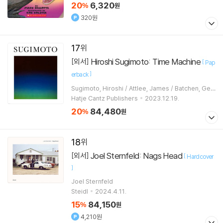
20
6,320
%
원
320원
17
Hiroshi Sugimoto: Time Machine
[외서]
[
Pap
]
erback
Sugimoto, Hiroshi / Attlee, James / Batchen, Geo
ffrey
Hatje Cantz Publishers
2023.12.19.
20
84,480
%
원
18
Joel Sternfeld: Nags Head
[외서]
[
Hardcover
]
Joel Sternfeld
Steidl
2024.4.11.
15
84,150
%
원
4,210원