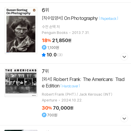
6
On Photography
[직수입양서]
[
]
Paperback
수전 손택
저
Penguin Books
2013.7.31.
18
21,850
%
원
1,100원
10.0
(
3
)
7
Robert Frank: The Americans: Trad
[외서]
e Edition
[
]
Hardcover
Robert Frank (PHT) / Jack Kerouac (INT)
Aperture
2024.10.22.
30
70,000
%
원
700원