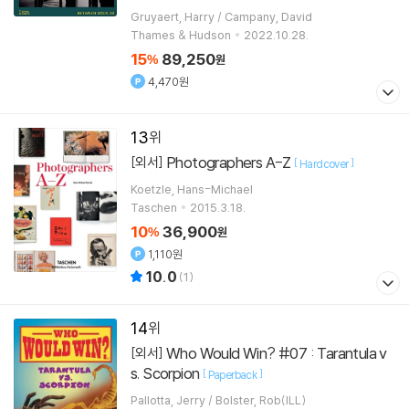
Gruyaert, Harry / Campany, David
Thames & Hudson
2022.10.28.
15
89,250
%
원
4,470원
13
Photographers A-Z
[외서]
[
]
Hardcover
Koetzle, Hans-Michael
Taschen
2015.3.18.
10
36,900
%
원
1,110원
10.0
(
1
)
14
Who Would Win? #07 : Tarantula v
[외서]
s. Scorpion
[
]
Paperback
Pallotta, Jerry / Bolster, Rob(ILL)