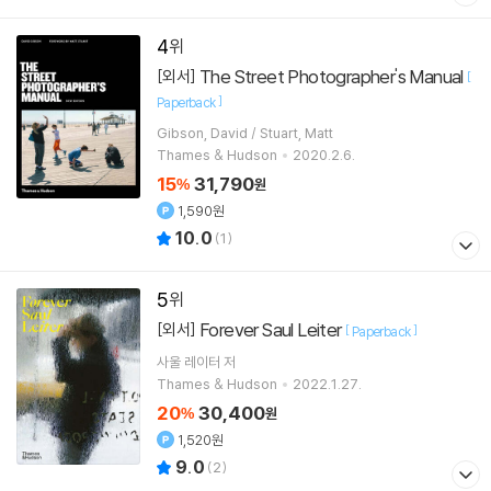
4
The Street Photographer's Manual
[외서]
[
]
Paperback
Gibson, David / Stuart, Matt
Thames & Hudson
2020.2.6.
15
31,790
%
원
1,590원
10.0
(
1
)
5
Forever Saul Leiter
[외서]
[
]
Paperback
사울 레이터
저
Thames & Hudson
2022.1.27.
20
30,400
%
원
1,520원
9.0
(
2
)