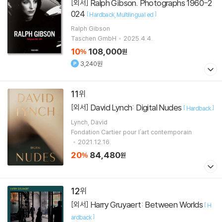
Ralph Gibson. Photographs 1960-2
[외서]
024
[
]
Hardback
Multilingual ed
Ralph Gibson
Taschen GmbH
2025.4.4.
10
108,000
%
원
3,240원
11
David Lynch: Digital Nudes
[외서]
[
]
Hardback
Lynch, David
Fondation Cartier pour l'art contemporain
2021.12.16.
20
84,480
%
원
12
Harry Gruyaert: Between Worlds
[외서]
[
H
]
ardback