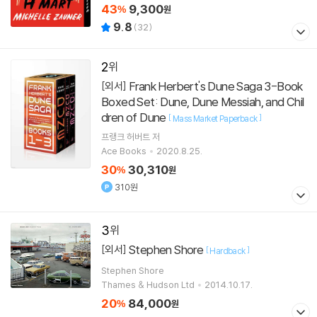
43
9,300
%
원
9.8
(
32
)
2
Frank Herbert's Dune Saga 3-Book
[외서]
Boxed Set: Dune, Dune Messiah, and Chil
dren of Dune
[
]
Mass Market Paperback
프랭크 허버트
저
Ace Books
2020.8.25.
30
30,310
%
원
310원
3
Stephen Shore
[외서]
[
]
Hardback
Stephen Shore
Thames & Hudson Ltd
2014.10.17.
20
84,000
%
원