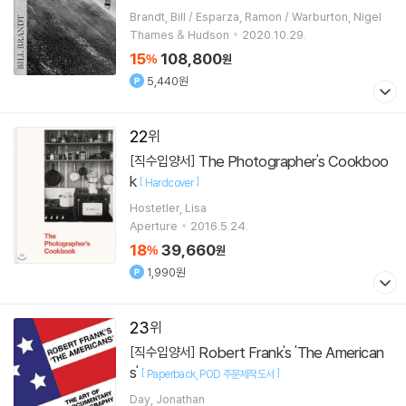
Brandt, Bill / Esparza, Ramon / Warburton, Nigel
Thames & Hudson
2020.10.29.
15
108,800
%
원
5,440원
22
The Photographer's Cookboo
[직수입양서]
k
[
]
Hardcover
Hostetler, Lisa
Aperture
2016.5.24.
18
39,660
%
원
1,990원
23
Robert Frank's 'The American
[직수입양서]
s'
[
]
Paperback
POD 주문제작도서
Day, Jonathan