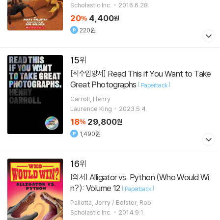
Scholastic Inc.
2016.6.28.
20
4,400
%
원
220원
15
Read This if You Want to Take
[직수입양서]
Great Photographs
[
]
Paperback
Carroll, Henry
Laurence King
2023.5.4.
18
29,800
%
원
1,490원
16
Alligator vs. Python (Who Would Wi
[외서]
n?): Volume 12
[
]
Paperback
Pallotta, Jerry / Bolster, Rob
Scholastic Inc.
2014.9.1.