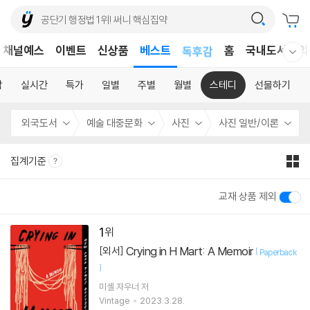
어린이
채널예스
이벤트
신상품
베스트
독후감
홈
국내도서
외
웰컴메뉴 모두보기
어린이
합
실시간
특가
일별
주별
월별
스테디
선물하기
외국도서
예술 대중문화
사진
사진 일반/이론
집계기준
교재 상품 제외
1
Crying in H Mart: A Memoir
[외서]
[
Paperback
]
미셸 자우너
저
Vintage
2023.3.28.