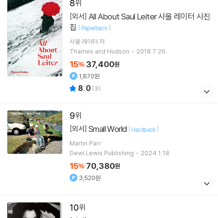
8
All About Saul Leiter 사울 레이터 사진
[외서]
집
[
]
Paperback
사울 레이터
저
Thames and Hudson
2018.7.26.
15
37,400
%
원
1,870원
8.0
(
3
)
9
Small World
[외서]
[
]
Hardback
Martin Parr
Dewi Lewis Publishing
2024.1.18.
15
70,380
%
원
3,520원
10