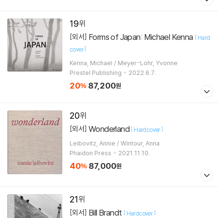
19
Forms of Japan: Michael Kenna
[외서]
[
Hard
]
cover
Kenna, Michael / Meyer-Lohr, Yvonne
Prestel Publishing
2022.6.7.
20
87,200
%
원
20
Wonderland
[외서]
[
]
Hardcover
Leibovitz, Annie / Wintour, Anna
Phaidon Press
2021.11.10.
40
87,000
%
원
21
Bill Brandt
[외서]
[
]
Hardcover