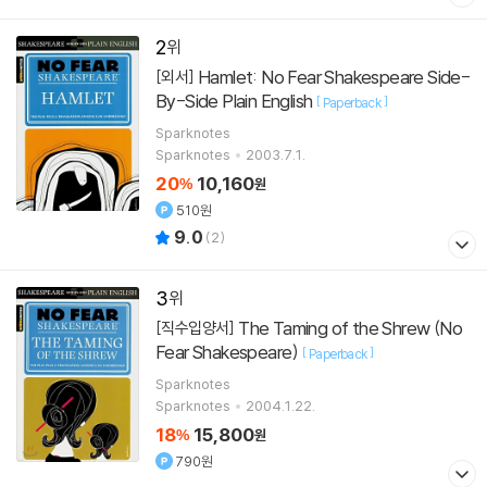
2
Hamlet: No Fear Shakespeare Side-
[외서]
By-Side Plain English
[
]
Paperback
Sparknotes
Sparknotes
2003.7.1.
20
10,160
%
원
510원
9.0
(
2
)
3
The Taming of the Shrew (No
[직수입양서]
Fear Shakespeare)
[
]
Paperback
Sparknotes
Sparknotes
2004.1.22.
18
15,800
%
원
790원