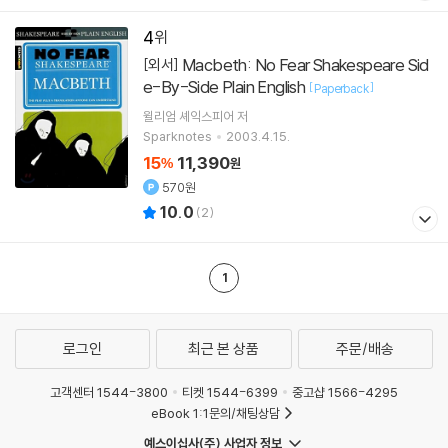
4
Macbeth: No Fear Shakespeare Sid
[외서]
e-By-Side Plain English
[
]
Paperback
윌리엄 셰익스피어
저
Sparknotes
2003.4.15.
15
11,390
%
원
570원
10.0
(
2
)
1
로그인
최근 본 상품
주문/배송
고객센터 1544-3800
티켓 1544-6399
중고샵 1566-4295
eBook 1:1문의/채팅상담
예스이십사(주) 사업자 정보