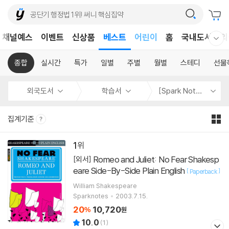
어린이
채널예스
이벤트
신상품
베스트
홈
국내도서
외
웰컴메뉴 모두보기
독후감
어린이
종합
실시간
특가
일별
주별
월별
스테디
선물
외국도서
학습서
[Spark Notes]
집계기준
1
Romeo and Juliet: No Fear Shakesp
[외서]
eare Side-By-Side Plain English
[
]
Paperback
William Shakespeare
Sparknotes
2003.7.15.
20
10,720
%
원
10.0
(
1
)