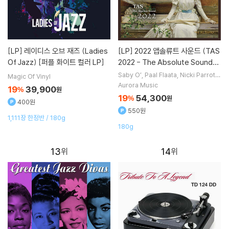
[LP]
레이디스 오브 재즈 (Ladies
[LP]
2022 앱솔류트 사운드 (TAS
Of Jazz) [퍼플 화이트 컬러 LP]
2022 - The Absolute Sound)
[LP]
Saby O’
Paal Flaata
Nicki Parrott
Magic Of Vinyl
Steve Folk
노래 외 1명
Aurora Music
19
39,900
%
원
19
54,300
%
원
400원
550원
1,111장 한정반 / 180g
180g
13
14