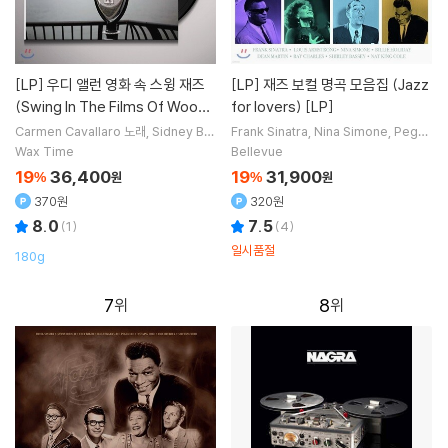
[LP]
우디 앨런 영화 속 스윙 재즈
[LP]
재즈 보컬 명곡 모음집 (Jazz
(Swing In The Films Of Woody
for lovers) [LP]
Allen) [LP]
Carmen Cavallaro
노래
Sidney Be
Frank Sinatra
Nina Simone
Peggy
chet
Red Garland Trio
Count Basi
Lee
Dean Martin
노래 외 9명
Wax Time
Bellevue
e
연주 외 9명
19
36,400
19
31,900
%
원
%
원
370원
320원
8.0
7.5
(
1
)
(
4
)
일시품절
180g
7
8