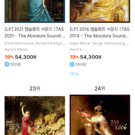
[LP]
2021 앱솔류트 사운드 (TAS
[LP]
2014 앱솔류트 사운드 (TAS
2021 - The Absolute Sound)
2014 - The Absolute Sound)
[LP]
[LP]
Ennio Morricone
Richard Rodger
Inger Marie
Serge Gainsbourg
C
s
George Martin
작곡
Nicki Parrot
arl Cleves
Parissa Bouas
노래 외 1
Aurora Music
Aurora
t
노래 외 3명
2명
19
54,300
19
54,300
%
원
%
원
550원
550원
180g
23
24