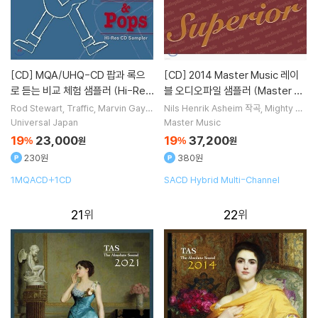
[CD]
MQA/UHQ-CD 팝과 록으
[CD]
2014 Master Music 레이
로 듣는 비교 체험 샘플러 (Hi-Res
블 오디오파일 샘플러 (Master Su
CD Sampler)
perior 2014)
Rod Stewart
Traffic
Marvin Gaye
Nils Henrik Asheim
작곡
Mighty Sa
Witness U.K.
노래 외 6명
m McClain
Kari Bremnes
Jungle
Universal Japan
Master Music
Boldie
노래 외 13명
19
23,000
19
37,200
%
원
%
원
230원
380원
1MQACD+1CD
SACD Hybrid Multi-Channel
21
22