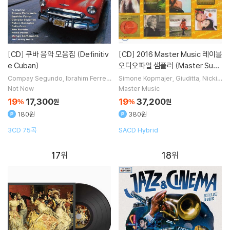
[CD]
쿠바 음악 모음집 (Definitiv
[CD]
2016 Master Music 레이블
e Cuban)
오디오파일 샘플러 (Master Supe
rior 2016)
Compay Segundo
Ibrahim Ferrer
Simone Kopmajer
Giuditta
Nicki
Omara Portuondo
Abelardo Barr
Parrott
Anne Wylie
노래 외 9명
Not Now
Master Music
oso
노래 외 7명
19
17,300
19
37,200
%
원
%
원
180원
380원
3CD 75곡
SACD Hybrid
17
18