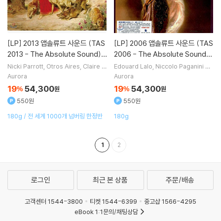
[LP]
2013 앱솔류트 사운드 (TAS
[LP]
2006 앱솔류트 사운드 (TAS
2013 - The Absolute Sound)
2006 - The Absolute Sound)
[LP]
[LP]
Nicki Parrott
Otros Aires
Claire M
Edouard Lalo
Niccolo Paganini
작
artin
John Martyn
노래 외 9명
곡
Rua
Barb Jungr
노래 외 10명
Aurora
Aurora
19
54,300
19
54,300
%
원
%
원
550원
550원
180g / 전 세계 1000개 넘버링 한정반
180g
1
2
로그인
최근 본 상품
주문/배송
고객센터 1544-3800
티켓 1544-6399
중고샵 1566-4295
eBook 1:1문의/채팅상담