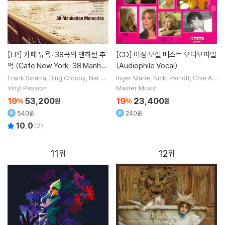
[LP]
카페 뉴욕: 38곡의 맨하탄 추
[CD]
여성 보컬 베스트 오디오파일
억 (Cafe New York: 38 Manhat
(Audiophile Vocal)
tan Memories) [2LP]
Frank Sinatra
Bing Crosby
Nat Ki
Inger Marie
Nicki Parrott
Chie Ay
ng Cole
Doris Day
노래 외 22명
ado
Lisa Wahlandt
노래 외 3명
Vinyl Passion
Master Music
19
53,200
19
23,400
%
원
%
원
540원
240원
10.0
(
2
)
11
12