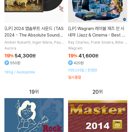
[LP]
2024 앱솔루트 사운드 (TAS
[LP]
Wagram 레이블 재즈 인 시
2024 - The Absolute Sound)
네마 (Jazz & Cinema - Best of
[LP]
Jazz in Movies) [2LP]
Amber Rubarth
Inger Marie
Paul
Ray Charles
Frank Sinatra
Billie H
Banks
Paul Stephenson
노래 외 5
oliday
Dean Martin
노래 외 4명
Aurora
Wagram
명
19
54,300
19
41,600
%
원
%
원
550원
420원
리마스터링 / 한정반
180g / Audiophile
일시품절
19
20