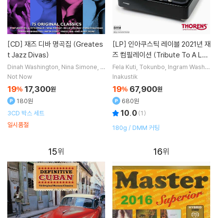
[CD]
재즈 디바 명곡집 (Greates
[LP]
인아쿠스틱 레이블 2021년 재
t Jazz Divas)
즈 컴필레이션 (Tribute To A Leg
end - Thorens TD 124 DD) [2L
Dinah Washington
Nina Simone
N
Fela Kuti
Tokunbo
Ingram Washin
ancy Wilson
Peggy Lee
노래 외 16
gton
나윤선
노래 외 5명
P]
Not Now
Inakustik
명
19
17,300
19
67,900
%
원
%
원
180원
680원
10.0
3CD 박스 세트
(
1
)
일시품절
180g / DMM 커팅
15
16