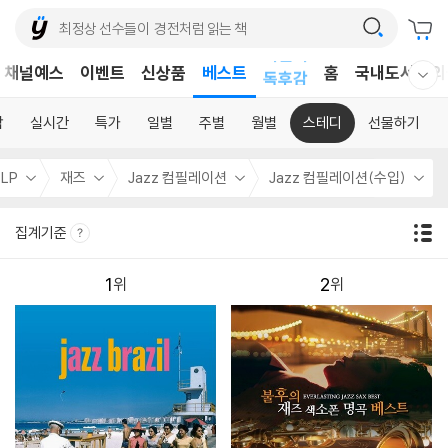
어린이
채널예스
이벤트
신상품
베스트
독후감
홈
국내도서
외
웰컴메뉴 모두보기
어린이
합
실시간
특가
일별
주별
월별
스테디
선물하기
/LP
재즈
Jazz 컴필레이션
Jazz 컴필레이션(수입)
집계기준
1
2