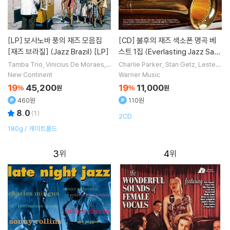
[LP]
보사노바 풍의 재즈 모음집
[CD]
불후의 재즈 색소폰 명곡 베
[재즈 브라질] (Jazz Brazil) [LP]
스트 1집 (Everlasting Jazz Sax
Best)
Tamba Trio
Vinicius De Moraes
A
Charlie Parker
Stan Getz
Lester
gostinho dos Santos
Ella Fitzgera
Young
Teddy Wilson
연주 외 24명
New Continent
Warner Music
ld
노래 외 16명
19
45,200
19
11,000
%
원
%
원
460원
110원
8.0
(
1
)
2CD
180g / 게이트폴드
3
4