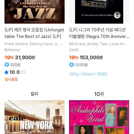
[LP]
재즈 명곡 모음집 (Unforget
[LP]
나그라 70주년 기념 에디션
table The Best of Jazz) [LP]
더블앨범 (Nagra 70th Annivers
ary Vinyl Album) [2LP]
Frank Sinatra
Sammy Davis Jr.
C
Bill Evans
Buddy Tate
Louis Arms
armen McRae
Ella Fitzgerald
노래
trong
Dave Brubeck
연주 외 4명
Bellevue
2xHD
외 10명
19
31,900
19
153,000
%
원
%
원
320원
1,530원
10.0
(
1
)
200g / 45rpm / 한정반
일시품절
9
10