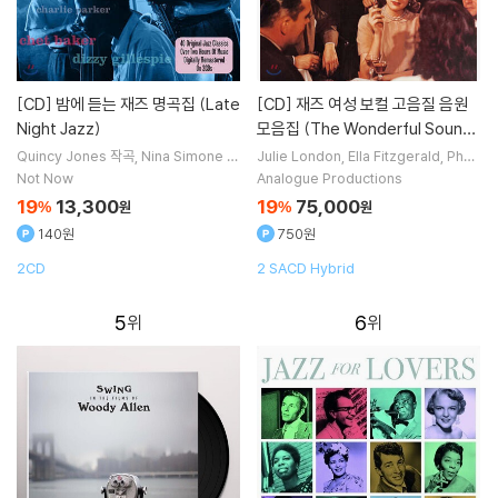
[CD]
밤에 듣는 재즈 명곡집 (Late
[CD]
재즈 여성 보컬 고음질 음원
Night Jazz)
모음집 (The Wonderful Sounds
of Female Vocals)[SACD Hybr
Quincy Jones
작곡
Nina Simone
노
Julie London
Ella Fitzgerald
Phoe
래
Sonny Rollins
Dizzy Gillespie
be Snow
Dusty Springfield
노래 외
id]
Not Now
Analogue Productions
연주 외 14명
13명
19
13,300
19
75,000
%
원
%
원
140원
750원
2CD
2 SACD Hybrid
5
6