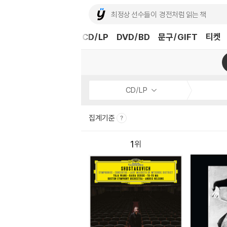
도서
중고샵
eBook
CD/LP
DVD/BD
문구/GIFT
티켓
CD/LP
집계기준
1