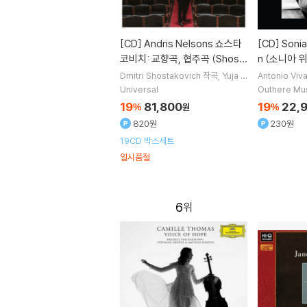
[CD]
Andris Nelsons 쇼스타
[CD]
Sonia Wieder-Atherto
코비치: 교향곡, 협주곡 (Shost
n (소니아 위더 
akovich: Symphonies, Conc
r’ (light))
Dmitri Shostakovich
작곡
Yuja W
Antonio Viva
ang
Baiba Skride
Yo-Yo Ma
연
rin
작곡
Mari
ertos, Lady Macbeth of Mts
Universal
Outhere Mu
주 외 2명
Wieder-Ath
ensk District)
19
81,800
19
22,
%
원
%
820원
230원
19CD 박스세트
일시품절
6