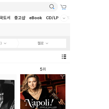
국도서
중고샵
eBook
CD/LP
DVD/BD
문구/GIFT
티
웰컴메뉴 모두보기
)
첼로
5