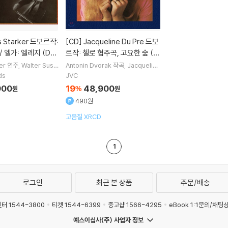
[CD]
Jacqueline Du Pre 드보
 엘가: 엘레지 (Dv
르작: 첼로 협주곡, 고요한 숲 (D
o Concerto / Faur
vorak: Cello Concerto Op.10
er
연주
Walter Suss
Antonin Dvorak
작곡
Jacqueline
ilharmonia Orchest
Du Pre
Daniel Barenboim
연주
or Cello and Orch
4 & 'Silent Woods')
ds
JVC
Chicago Symphony Orchestra
900
19
48,900
원
%
원
오케스트라
490원
고음질 XRCD
1
로그인
최근 본 상품
주문/배송
터 1544-3800
티켓 1544-6399
중고샵 1566-4295
eBook 1:1문의/채팅
예스이십사(주) 사업자 정보