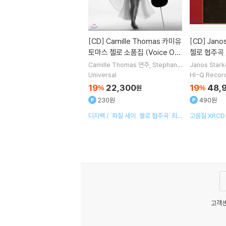
[CD]
Camille Thomas 카미유
[CD]
Janos Starker 드보르작:
토마스 첼로 소품집 (Voice Of
첼로 협주곡 /
Hope)
orak: Cell
Camille Thomas
연주
Stephane
Janos Stark
Deneve
Mathieu Herzog
지휘
B
kind
지휘
Ph
e: Elegie f
Universal
HI-Q Recor
russels Philharmonic Orchestra
ra
오케스트라
estra)
19
22,300
19
48,
%
원
%
오케스트라
230원
490원
디지팩 / `파질 세이: 첼로 협주곡` 최초
고음질 XRCD
녹음 수록
고객센