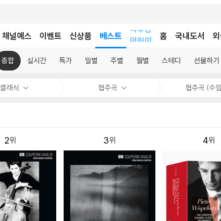
어린이
독후감
채널예스
이벤트
신상품
베스트
홈
국내도서
외
어린이
종합
실시간
특가
일별
주별
월별
스테디
선물하기
클래식
협주곡
협주곡 (수입
2
3
4