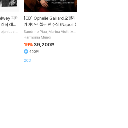
[CD]
Ophelie Gaillard 오펠리
클래식 레코
가이야르 첼로 연주집 (Napoli!)
lete Chan
ejan Lazic
Sandrine Piau
Marina Viotti
노래
s Quartet
연
Ophelie Gaillard
연주
Ensembl
rdings)
Harmonia Mundi
e Pulcinella
오케스트라
19
39,200
%
원
400원
2CD