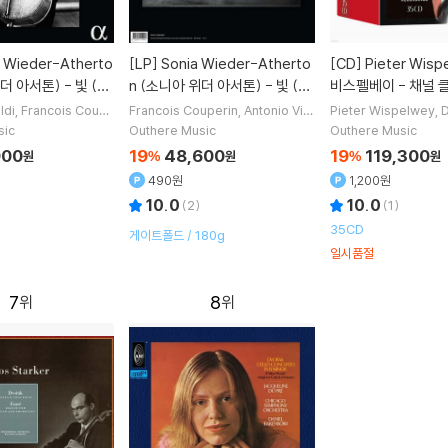
[LP]
Sonia Wieder-Atherto
[CD]
Pieter Wispelwey 피터
아서톤) - 빛 (O
n (소니아 위더 아서톤) - 빛 (O
비스펠베이 - 채널 
r’ (light)) [2LP]
딩 전집 (The Comp
ldi
Francois Coupe
Francois Couperin
Antonio Viv
Pieter Wispelwey
D
us Atherton
Sonia
aldi
작곡
Sonia Wieder-Atherto
Florilegium
Orpheu
nel Classics Reco
sic
Outhere Music
Outhere Music
erton
연주
n
Marius Atherton
연주
주 외 10명
900
19
48,600
19
119,300
원
%
원
%
원
490원
1,200원
10.0
10.0
(
2
)
(
1
)
35CD
게이트폴드 / 180g
일시품절
7
8