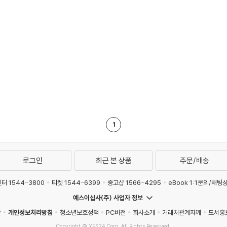
1
로그인
최근 본 상품
주문/배송
터 1544-3800
티켓 1544-6399
중고샵 1566-4295
eBook 1:1문의/채팅
예스이십사(주) 사업자 정보
관
개인정보처리방침
청소년보호정책
PC버전
회사소개
거래처관계자께
도서홍
Copyright © YES24 Corp. All Rights Reserved.