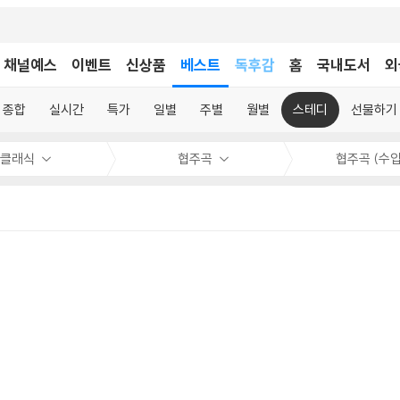
어린이
독후감
채널예스
이벤트
신상품
베스트
홈
국내도서
외
어린이
종합
실시간
특가
일별
주별
월별
스테디
선물하기
클래식
협주곡
협주곡 (수입