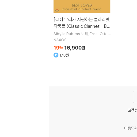
[CD]
우리가 사랑하는 클라리넷
작품들 (Classic Clarinet - Be
st Loved classical clarinet
Sibylla Rubens
노래
Ernst Otten
samer
Ulrich Eisenlohr
Peter S
music)
NAXOS
chmidl
연주 외 9명
19
16,900
%
원
170원
고객센
이용약