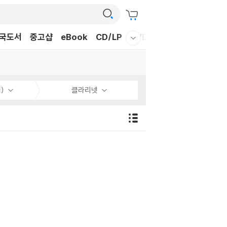
국도서
중고샵
eBook
CD/LP
DVD/BD
문구/GIFT
티
웰컴메뉴 모두보기
)
클라리넷