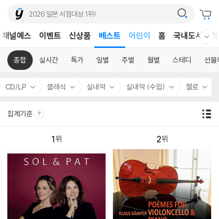
어린이
채널예스
이벤트
신상품
베스트
홈
국내도서
외
웰컴메뉴 모두보기
독후감
어린이
종합
실시간
특가
일별
주별
월별
스테디
선물
CD/LP
클래식
실내악
실내악 (수입)
첼로
집계기준
1
2