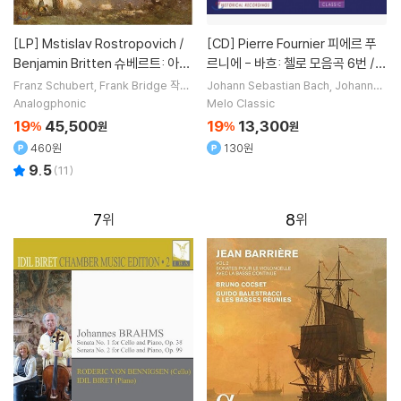
[LP]
Mstislav Rostropovich /
[CD]
Pierre Fournier 피에르 푸
Benjamin Britten 슈베르트: 아르
르니에 - 바흐: 첼로 모음곡 6번 /
페지오네 소나타 / 브리지: 첼로 소
브람스: 소나타 2번 / 마랭 마레: 라
Franz Schubert
Frank Bridge
작곡
Johann Sebastian Bach
Johannes
Mstislav Rostropovich
Benjamin
Brahms
Marin Marais
Claude De
나타 [LP]
폴리아 외 (J.S. Bach: Cello Suite
Analogphonic
Melo Classic
Britten
연주
bussy
작곡 외 5명
BWV1012 / Brahms: Sonata O
19
45,500
19
13,300
%
원
%
원
p.99 / Marin Marais: La Folia)
460원
130원
9.5
(
11
)
7
8