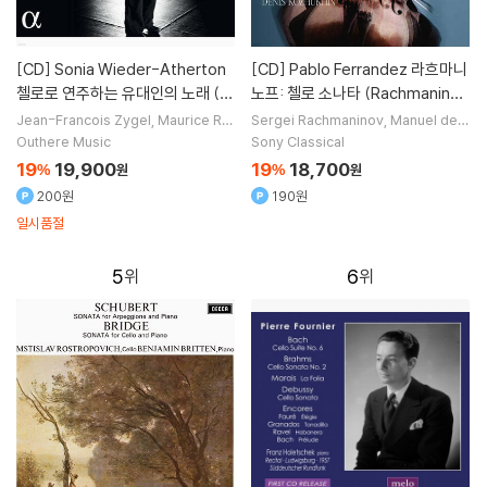
[CD]
Sonia Wieder-Atherton
[CD]
Pablo Ferrandez 라흐마니
첼로로 연주하는 유대인의 노래 (C
노프: 첼로 소나타 (Rachmaninof
hants Juifs)
f: Sonata for Piano and Cello
Jean-Francois Zygel
Maurice Ra
Sergei Rachmaninov
Manuel de F
vel
작곡
Sonia Wieder-Atherton
D
alla
Enrique Granados
Pablo Cas
Op.19)
Outhere Music
Sony Classical
aria Hovora
연주 외 2명
als
작곡 외 2명
19
19,900
19
18,700
%
원
%
원
200원
190원
일시품절
5
6