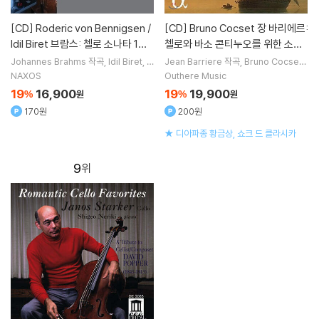
[CD]
Roderic von Bennigsen /
[CD]
Bruno Cocset 장 바리에르:
Idil Biret 브람스: 첼로 소나타 1번,
첼로와 바소 콘티누오를 위한 소나
2번 (Brahms: Cello Sonatas O
타 2집 (Jean Barriere: Sonatas
Johannes Brahms
작곡
Idil Biret
R
Jean Barriere
작곡
Bruno Cocset
oderic von Bennigsen
연주
Guido Balestracci
연주
Les Basse
p.38, Op.99)
for Cello & Bass Continuo Vol.
NAXOS
Outhere Music
s Reunies
실내악
2)
19
16,900
19
19,900
%
원
%
원
170원
200원
★ 디아파종 황금상, 쇼크 드 클라시카
9