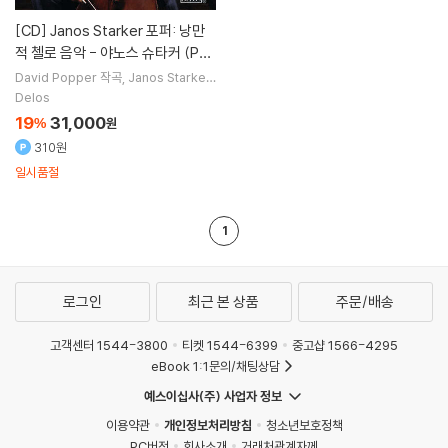
[CD]
Janos Starker 포퍼: 낭만
적 첼로 음악 - 야노스 슈타커 (Pop
per: Romantic Cello Favorite
David Popper
작곡
Janos Starker
Shigeo Neriki
연주
s)
Delos
19
31,000
%
원
310원
일시품절
1
로그인
최근 본 상품
주문/배송
고객센터 1544-3800
티켓 1544-6399
중고샵 1566-4295
eBook 1:1문의/채팅상담
예스이십사(주) 사업자 정보
이용약관
개인정보처리방침
청소년보호정책
PC버전
회사소개
거래처관계자께