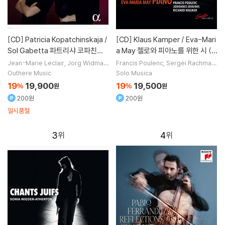
[CD]
Patricia Kopatchinskaja /
[CD]
Klaus Kamper / Eva-Mari
Sol Gabetta 파트리샤 코파친스
a May 첼로와 피아노를 위한 시 (P
카야, 솔 가베타 - 바이올린과 첼로
oemes for Violoncello and Pia
Jean-Marie Leclair
Jorg Widman
Francis Poulenc
Sergei Rachmani
n
Carl Philipp Emanuel Bach
Fran
nov
Richard Wagner
Jean Franca
2중주
no)
Outhere Music
Solo Musica
cisco Coll
작곡 외 2명
ix
작곡 외 4명
19
19,900
19
19,500
%
원
%
원
200원
200원
일시품절
3
4