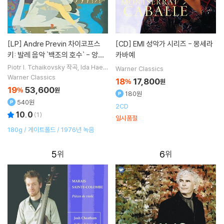
[LP]
Andre Previn 차이코프스
[CD]
EMI 성악가 시리즈 - 몽세라
키: 발레 음악 `백조의 호수` - 앙드
카바예
레 프레빈 (Tchaikovsky: Swan
Piotr I. Tchaikovsky
작곡
Ida Haen
Warner Classics
del
연주
Andre Previn
지휘
Londo
Lake)[3LP]
Warner Classics
18
17,800
%
원
n Symphony Orchestra
오케스트라
19
53,600
%
원
180원
540원
2CD
10.0
(
1
)
일시품절
180g / 게이트폴드 / 1976년 녹음
5
6