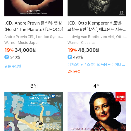
[CD]
Andre Previn 홀스터: 행성
[CD]
Otto Klemperer 베토벤:
(Holst: The Planets) [UHQCD]
교향곡 9번 `합창`, 에그몬트 서곡
(Beethoven: Symphony Op.12
Andre Previn
지휘
London Symph
Ludwig van Beethoven
작곡
Otto
ony Orchestra
오케스트라
Klemperer
지휘
Philharmonia Orc
5 `Choral`) [2 SACD Hybrid]
Warner Music Japan
Warner Classics
hestra
오케스트라
19
34,000
19
48,300
%
원
%
원
340원
490원
리마스터링 / 스튜디오 녹음 + 라이브 녹
일본 수입반
음
일시품절
3
4