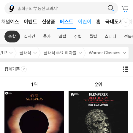
어린이
채널예스
이벤트
신상품
베스트
홈
국내도서
외
웰컴메뉴 모두보기
독후감
어린이
종합
실시간
특가
일별
주별
월별
스테디
선물
/LP
클래식
클래식 주요 레이블
Warner Classics
집계기준
1
2