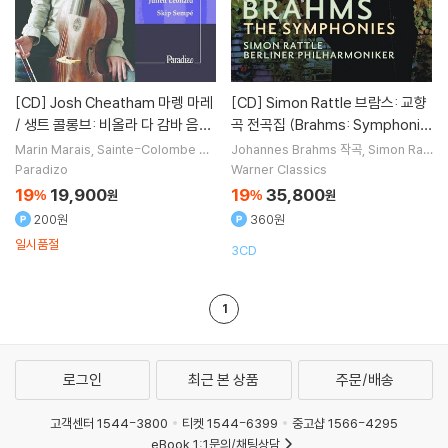
[CD]
Josh Cheatham 마렝 마레
[CD]
Simon Rattle 브람스: 교향
/ 생트 콜롱브: 비올라 다 감바 음악
곡 전곡집 (Brahms: Symphonie
집 (Marin Marais / Sainte-Colo
s Nos. 1-4 (Complete) 사이먼
Marin Marais
Sainte-Colombe
작
Johannes Brahms
작곡
Simon Ratt
곡
Josh Cheatham
Skip Sempe
연
le
지휘
Berliner Philharmoniker
오
mbe: Pieces de viole)
래틀
Paradizo
Warner Classics
주 외 1명
케스트라
19
19,900
19
35,800
%
원
%
원
200원
360원
일시품절
3CD
1
로그인
최근 본 상품
주문/배송
고객센터 1544-3800
티켓 1544-6399
중고샵 1566-4295
eBook 1:1문의/채팅상담