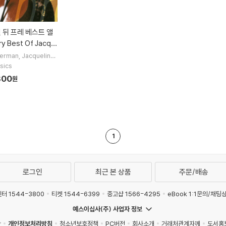
ry Best Of Jacqu
e)
kerman
Jacqueline
John Barbirolli
Dan
sics
im
지휘 외 3명
300
원
1
로그인
최근 본 상품
주문/배송
터 1544-3800
티켓 1544-6399
중고샵 1566-4295
eBook 1:1문의/채팅
예스이십사(주) 사업자 정보
관
개인정보처리방침
청소년보호정책
PC버전
회사소개
거래처관계자께
도서홍