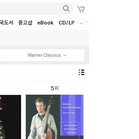
국도서
중고샵
eBook
CD/LP
DVD/BD
문구/GIFT
티
웰컴메뉴 모두보기
Warner Classics
5