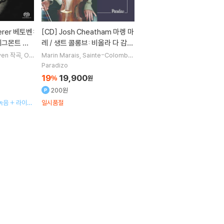
[CD]
Josh Cheatham 마렝 마
 에그몬트 서
레 / 생트 콜롱브: 비올라 다 감바
Symphony
음악집 (Marin Marais / Sainte
ven
작곡
Ott
Marin Marais
Sainte-Colombe
hilharmonia
작곡
Josh Cheatham
Skip Sem
[2 SACD Hy
-Colombe: Pieces de viole)
Paradizo
pe
연주 외 1명
19
19,900
%
원
200원
녹음 + 라이브
일시품절