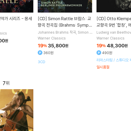
[CD]
Simon Rattle 브람스: 교
[CD]
Otto Klemperer 베토벤:
향곡 전곡집 (Brahms: Symph
교향곡 9번 `합창`,
onies Nos. 1-4 (Complete)
곡 (Beethoven: 
Johannes Brahms
작곡
Simon R
Ludwig van Beetho
sics
attle
지휘
Berliner Philharmonik
o Klemperer
지휘
P
사이먼 래틀
Op.125 `Choral`) 
Warner Classics
Warner Classics
00
원
er
오케스트라
Orchestra
오케스트라
brid]
19
35,800
19
48,300
%
원
%
원
360원
490원
리마스터링 / 스튜디오 
3CD
녹음
일시품절
7