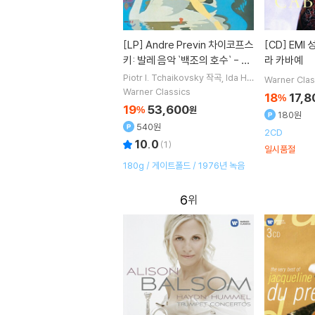
[LP]
Andre Previn 차이코프스
[CD]
EMI 성악가 시리즈 - 몽세
키: 발레 음악 `백조의 호수` - 앙
라 카바예
드레 프레빈 (Tchaikovsky: S
Piotr I. Tchaikovsky
작곡
Ida Ha
Warner Clas
endel
연주
Andre Previn
지휘
L
wan Lake)[3LP]
Warner Classics
18
17,8
%
ondon Symphony Orchestra
오
19
53,600
%
원
케스트라
180원
540원
2CD
10.0
(
1
)
일시품절
180g / 게이트폴드 / 1976년 녹음
6