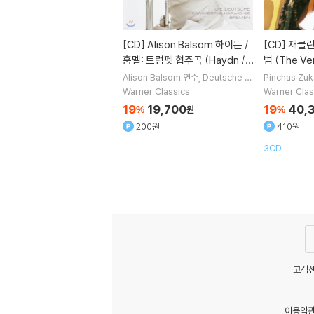
[CD]
Alison Balsom 하이든 /
[CD]
재클린 뒤 프레 베스트 앨
훔멜: 트럼펫 협주곡 (Haydn /
범 (The Ve
Hummel: Trumpet Concert
eline Du Pr
Alison Balsom
연주
Deutsche K
Pinchas Zu
ammerphilharmonie
오케스트라
Du Pre
연주
os) 알리슨 발솜
Warner Classics
Warner Clas
iel Barenbo
19
19,700
19
40,
%
원
%
200원
410원
3CD
고객센
이용약