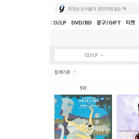
도서
중고샵
eBook
CD/LP
DVD/BD
문구/GIFT
티켓
CD/LP
집계기준
1