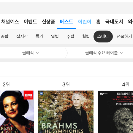
채널예스
이벤트
신상품
베스트
어린이
홈
국내도서
외
독후감
어린이
종합
실시간
특가
일별
주별
월별
스테디
선물하기
클래식
클래식 주요 레이블
2
3
4