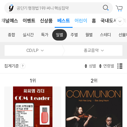
채널예스
이벤트
신상품
베스트
어린이
홈
국내도서
외
웰컴메뉴 모두보기
독후감
어린이
종합
실시간
특가
일별
주별
월별
스테디
선물
CD/LP
종교음악
집계기준
성별
연령별
1
2