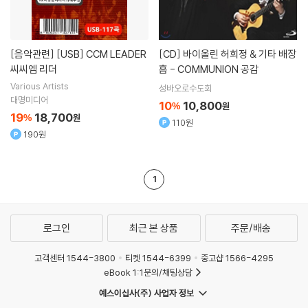
[음악관련]
[USB] CCM LEADER
[CD]
바이올린 허희정 & 기타 배장
씨씨엠 리더
흠 - COMMUNION 공감
Various Artists
성바오로수도회
대명미디어
10
10,800
%
원
19
18,700
%
원
110원
190원
1
로그인
최근 본 상품
주문/배송
고객센터 1544-3800
티켓 1544-6399
중고샵 1566-4295
eBook 1:1문의/채팅상담
예스이십사(주) 사업자 정보