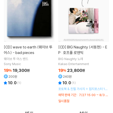
[CD]
wave to earth (웨이브 투
[CD]
BIG Naughty (서동현) - E
어스) - bad pieces
P : 호프풀 로맨틱
웨이브 투 어스
밴드
BIG Naughty
노래
Sony Music
Kakao Entertainment
19
19,300
19
23,800
%
원
%
원
200원
240원
10.0
10.0
(
1
)
(
1
)
포토북 & 친필 가사지 + 접지포스터 1종
랜덤 + 엽서 1종 랜덤 + 포토카드 2종 랜
예약 판매 기간 : 7/27 15:00 ~ 8/3 2
덤
3:59
일시품절