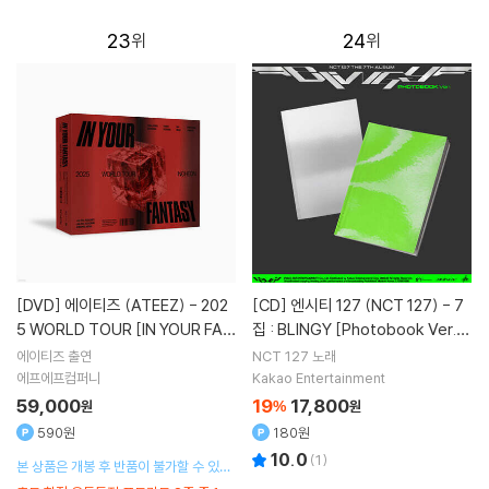
증정
증정
23
24
[DVD]
에이티즈 (ATEEZ) - 202
[CD]
엔시티 127 (NCT 127) - 7
5 WORLD TOUR [IN YOUR FAN
집 : BLINGY [Photobook Ver.]
TASY] IN INCHEON DVD
[2종 중 1종 랜덤발송]
에이티즈
출연
NCT 127
노래
에프에프컴퍼니
Kakao Entertainment
59,000
19
17,800
원
%
원
590원
180원
10.0
(
1
)
본 상품은 개봉 후 반품이 불가할 수 있으
며, 구성품 불량인 경우 구성품에 한해 별