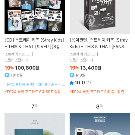
[CD]
스트레이 키즈 (Stray Kids)
[음악관련]
스트레이 키즈 (Stray
- THIS & THAT [& VER.][8종 S
Kids) - THIS & THAT [FANS AL
ET]
BUM VER.]
스트레이 키즈
노래
스트레이 키즈
노래
드림어스컴퍼니
드림어스컴퍼니
19
100,800
19
13,400
%
원
%
원
1,010원
140원
10.0
(
2
)
버전별 포토북 + 미니 CD-R 2종 + 가사
지 + 판스티커 + 증명사진 1종 랜덤 + 포
YES24 특전 포토카드 8종 SET 증정 /
YES24 특전 포토카드 8종 중 1종 랜덤
토카드 1종 랜덤
예약판매 특전 포토카드 8종 중 1종 랜덤
증정 / 예약판매 특전 미니 접지 포스터 1
종
7
8