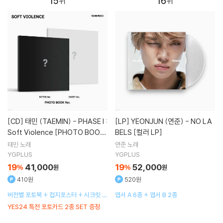
15
16
[CD]
태민 (TAEMIN) - PHASE I :
[LP]
YEONJUN (연준) - NO LA
Soft Violence [PHOTO BOOK
BELS [컬러 LP]
Ver.][2종 SET]
태민
노래
연준
노래
YGPLUS
YGPLUS
19
41,000
19
52,000
%
원
%
원
410원
520원
버전별 포토북 + 접지포스터 + 시크릿 메
엽서 A 6종 + 엽서 B 2종
시지 + 엽서 1종 랜덤 + 스티커팩 + 포토
YES24 특전 포토카드 2종 SET 증정
카드 1종 랜덤