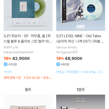
[LP]
최유리 - EP : 머무름, 둘 [파
[LP]
LEVEL NINE - Old Tales
스텔 블루 & 올리브 그린 컬러 10인
(승리의 여신: 니케 OST) [마블 컬
치 Vinyl]
러 LP]
최유리
노래
Various Artists
Kakao Entertainment
지니(genie)뮤직
19
42,900
19
48,900
%
원
%
원
430원
490원
가사지
180g / 게이트폴드 + Obi Strip / 크레
딧 인서트 / 홀로그램 포스트카드 3ea
예약 판매 기간 : 7/24 16:00 ~ 8/9 2
3:59 KST
9
10