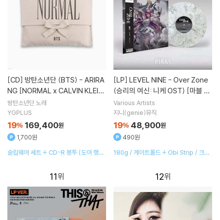
[CD]
방탄소년단 (BTS) - ARIRA
[LP]
LEVEL NINE - Over Zone
NG [NORMAL x CALVIN KLEIN
(승리의 여신: 니케 OST) [마블 컬
SLEEPWEAR]
러 LP]
방탄소년단
노래
Various Artists
YGPLUS
지니(genie)뮤직
19
169,400
19
48,900
%
원
%
원
1,700원
490원
슬립웨어 세트 + CD-R 봉투 (도어 행거)
180g / 게이트폴드 + Obi Strip / 크레
+ 포토카드 세트
딧 인서트 / 홀로그램 포스트카드 3ea
11
12