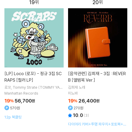
19
20
[LP]
Loco (로꼬) - 정규 3집 SC
[음악관련]
김희재 - 3집 : REVER
RAPS [컬러 LP]
B [앨범북 Ver.]
로꼬
Tommy Strate (TOMMY YAN
김희재
노래
G)
노래
Manhattan Records
미노바
19
56,700
19
26,400
%
원
%
원
570원
270원
10.0
(
3
)
12p 북클릿
다이어리 커버+투명 파우치+포토북+스
티커 3종+QR 카드+포토카드 4종+카