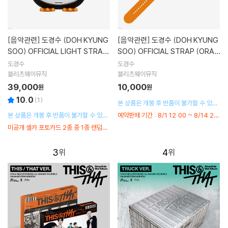
[음악관련]
도경수 (DOH KYUNG
[음악관련]
도경수 (DOH KYUNG
SOO) OFFICIAL LIGHT STRAP
SOO) OFFICIAL STRAP (ORAN
KEYRING
GE)
도경수
도경수
블리츠웨이뮤직
블리츠웨이뮤직
39,000
10,000
원
원
10.0
(
1
)
본 상품은 개봉 후 반품이 불가할 수 있으
며, 구성품 불량인 경우 구성품에 한해 별
본 상품은 개봉 후 반품이 불가할 수 있으
예약판매 기간 : 8/1 12:00 ~ 8/14 23:
도 교환 처리됩니다.
며, 구성품 불량인 경우 구성품에 한해 별
59
미공개 셀카 포토카드 2종 중 1종 랜덤증
도 교환 처리됩니다.
정 / 예약판매 기간 : 8/1 12:00 ~ 8/14
23:59
3
4