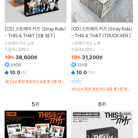
[CD]
스트레이 키즈 (Stray Kids)
[CD]
스트레이 키즈 (Stray Kids)
- THIS & THAT [2종 SET]
- THIS & THAT [TRUCK VER.]
스트레이 키즈
노래
스트레이 키즈
노래
드림어스컴퍼니
드림어스컴퍼니
19
38,600
19
31,200
%
원
%
원
390원
320원
10.0
10.0
(
5
)
(
15
)
YES24 특전 포토카드 8종 중 2종 랜덤
한정반
증정 / 예약판매 특전 유닛 엽서 세트 +
YES24 특전 포토카드 8종 중 1종 랜덤
스티커 세트
증정 / 예약판매 특전 접지포스터 1종
5
6