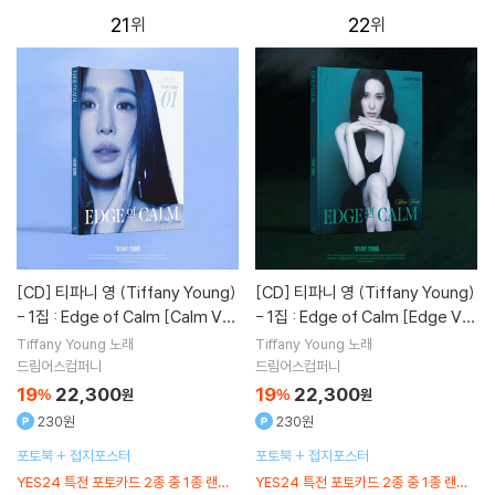
드스티커 2종+네컷사진+키링
21
22
[CD]
티파니 영 (Tiffany Young)
[CD]
티파니 영 (Tiffany Young)
- 1집 : Edge of Calm [Calm Ve
- 1집 : Edge of Calm [Edge Ve
r.]
r.]
Tiffany Young
노래
Tiffany Young
노래
드림어스컴퍼니
드림어스컴퍼니
19
22,300
19
22,300
%
원
%
원
230원
230원
포토북 + 접지포스터
포토북 + 접지포스터
YES24 특전 포토카드 2종 중 1종 랜덤
YES24 특전 포토카드 2종 중 1종 랜덤