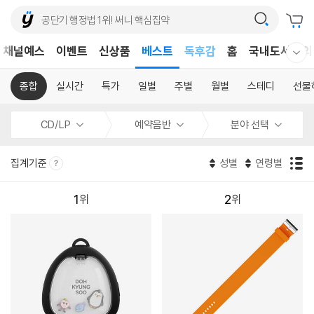
어린이
채널예스
이벤트
신상품
베스트
독후감
홈
국내도서
외
웰컴메뉴 모두보기
어린이
종합
실시간
특가
일별
주별
월별
스테디
선물
CD/LP
예약음반
분야 선택
집계기준
성별
연령별
1
2