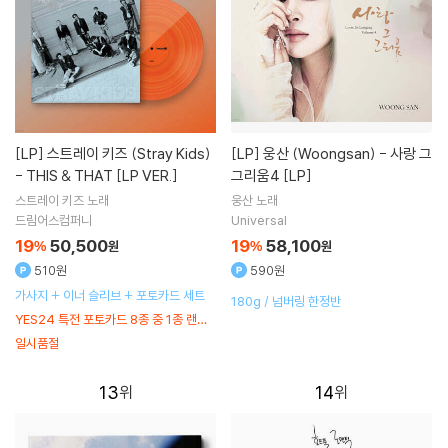
[LP]
스트레이 키즈 (Stray Kids)
[LP]
웅산 (Woongsan) - 사랑 그
- THIS & THAT [LP VER.]
그리움4 [LP]
스트레이 키즈
노래
웅산
노래
드림어스컴퍼니
Universal
19
50,500
19
58,100
%
원
%
원
510원
590원
가사지 + 이너 슬리브 + 포토카드 세트
180g / 넘버링 한정반
YES24 특전 포토카드 8종 중 1종 랜덤
증정 / 예약판매 특전 포스터 세트
일시품절
13
14