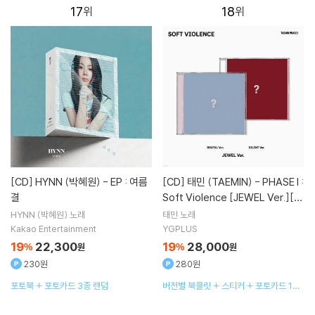
17
18
[CD]
HYNN (박혜원) - EP : 여름
[CD]
태민 (TAEMIN) - PHASE I :
결
Soft Violence [JEWEL Ver.][2
종 SET]
HYNN (박혜원)
노래
태민
노래
Kakao Entertainment
YGPLUS
19
22,300
19
28,000
%
원
%
원
230원
280원
포토북 + 포토카드 3종 랜덤
버전별 북클릿 + 스티커 + 포토카드 1종
랜덤