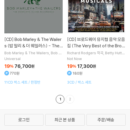
[CD]
Bob Marley & The Wailer
[CD]
브로드웨이 뮤지컬 음악 모음
s (밥 말리 & 더 웨일러스) - The
집 (The Very Best of the Broa
Complete Island Recordings
dway Musicals)
Bob Marley & The Wailers
Bob M
Richard Rodgers
작곡
Betty Hutto
arley
노래
n
Howard Keel
노래
Universal
Not Now
19
76,700
19
17,300
%
원
%
원
770원
180원
11CD 박스 세트 / 한정반
3CD / 박스 세트
1
2
로그인
최근 본 상품
주문/배송