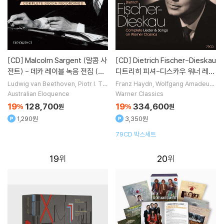
[CD]
Malcolm Sargent (말콤 사
[CD]
Dietrich Fischer-Dieskau
전트) - 데카 레이블 녹음 전집 (Co
디트리히 피셔-디스카우 워너 레이
mplete Decca Recordings) [1
블 가곡 녹음 전집 (Complete Lie
Ludwig van Beethoven
Piotr I. Tc
Franz Haydn
Wolfgang Amadeus
haikovsky
Georg Fridrich Handel
Mozart
Ludwig van Beethoven
C
6CD 박스세트]
der & Songs On Warner)
Australian Eloquence
Warner Classics
Domenico Scarlatti
작곡 외 8명
arl Loewe
작곡 외 17명
19
128,700
19
334,600
%
원
%
원
1,290원
3,350원
79CD 박스세트
19
20