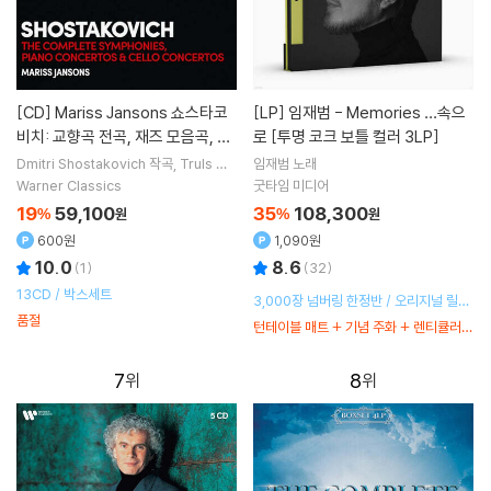
[CD]
Mariss Jansons 쇼스타코
[LP]
임재범 - Memories …속으
비치: 교향곡 전곡, 재즈 모음곡, 협
로 [투명 코크 보틀 컬러 3LP]
주곡 (Shostakovich : The Com
Dmitri Shostakovich
작곡
Truls Mo
임재범
노래
rk
Mikhail Rudy
연주
Mariss Janso
plete Symphonies, Cello Conc
Warner Classics
굿타임 미디어
ns
지휘 외 6명
ertos & Piano Concertos)
19
59,100
35
108,300
%
원
%
원
600원
1,090원
10.0
8.6
(
1
)
(
32
)
13CD / 박스세트
3,000장 넘버링 한정반 / 오리지널 릴테
품절
이프 복원
턴테이블 매트 + 기념 주화 + 렌티큘러
카드 증정 / 친필 사인 100장 랜덤 삽입
7
8