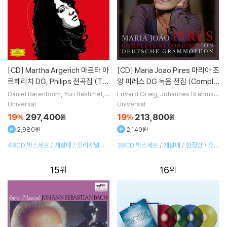
[CD]
Martha Argerich 마르타 아
[CD]
Maria Joao Pires 마리아 조
르헤리치 DG, Philips 전곡집 (Th
앙 피레스 DG 녹음 전집 (Comple
e Complete Recordings On D
te Recordings On Deutsche G
Daniel Barenboim
Yuri Bashmet
Edvard Grieg
Johannes Brahms
Mischa Maisky
Mstislav Rostropo
Ludwig van Beethoven
Johann S
eutsche Grammophon)
rammophon)
Universal
Universal
vich
연주 외 19명
ebastian Bach
작곡 외 22명
19
297,400
19
213,800
%
원
%
원
2,980원
2,140원
48CD 박스세트 / 재발매 / 오리지널 커
38CD 박스세트 / 재발매 / 한정반 / 오리
버 슬리브 / 150p 북클릿
지널 커버 슬리브 / 72p 북클릿
15
16