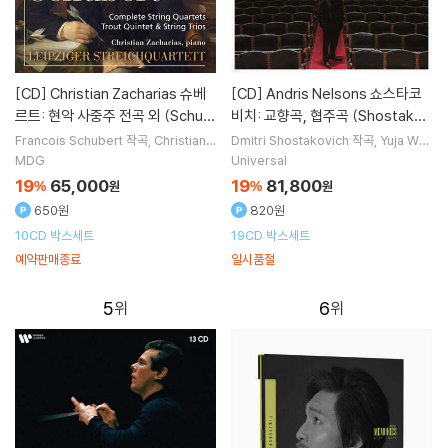
[CD]
Christian Zacharias 슈베
[CD]
Andris Nelsons 쇼스타코
르트: 현악 사중주 전곡 외 (Schub
비치: 교향곡, 협주곡 (Shostakov
ert: Complete String Quartet
ich: Symphonies, Concertos,
Francois Schubert
작곡
Christian Z
Dmitri Shostakovich
작곡
Yuja Wan
acharias
연주
Leipziger Streichqu
g
Baiba Skride
Yo-Yo Ma
연주 외
s, Trout Quintet & String Trio
Lady Macbeth of Mtsensk Dis
MDG
Universal
artett
실내악
2명
s)
trict)
19
65,000
19
81,800
%
원
%
원
650원
820원
10CD 박스세트
19CD 박스세트
예약판매종료
일시품절
5
6