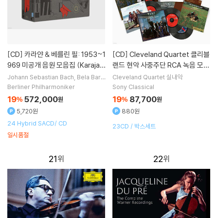
[CD]
카라얀 & 베를린 필: 1953~1
[CD]
Cleveland Quartet 클리블
969 미공개 음원 모음집 (Karajan
랜드 현악 사중주단 RCA 녹음 모음
& Berliner Philharmoniker: Live
집 (The Complete RCA Album
Johann Sebastian Bach
Bela Bart
Cleveland Quartet
실내악
ok
Ludwig van Beethoven
Richar
in Berlin 1953-1969)
Collection)
Berliner Philharmoniker
Sony Classical
d Rodney Bennett
작곡 외 20명
19
572,000
19
87,700
%
원
%
원
5,720원
880원
24 Hybrid SACD/ CD
23CD / 박스세트
일시품절
21
22