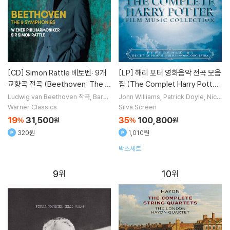
[CD]
Simon Rattle 베토벤: 9개
[LP]
해리 포터 영화음악 전곡 모음
교향곡 전곡 (Beethoven: The 9
집 (The Complet Harry Potter
Symphonies) [5CD 박스세트]
Music Film Collection) [4LP]
Ludwig van Beethoven
작곡
Barba
John Williams
Patrick Doyle
Nich
ra Bonney
Birgit Remmert
Kurt St
olas Hooper
Alexandre Desplat
Warner Classics
Silva Screen
reit
노래 외 4명
작곡 외 1명
19
31,500
35
100,800
%
원
%
원
320원
1,010원
박스세트
9
10