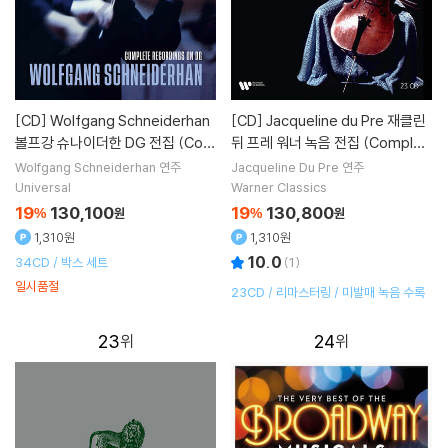
[CD]
Wolfgang Schneiderhan
[CD]
Jacqueline du Pre 재클린
볼프강 슈나이더한 DG 전집 (Com
뒤 프레 워너 녹음 전집 (Complet
plete Recordings Deutsche G
e Warner Recordings)
Wolfgang Schneiderhan
연주
Jacqueline Du Pre
연주
rammophon)
Universal
Warner Classics
19
130,100
19
130,800
%
원
%
원
1,310원
1,310원
10.0
34CD / 박스 세트
(
1
)
일시품절
23CD / 리마스터링 / 미발매 녹음 수록
23
24