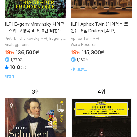
[LP]
Evgeny Mravinsky 차이코
[LP]
Aphex Twin (에이펙스 트
프스키: 교향곡 4, 5, 6번 '비창' (T
윈) - 5집 Drukqs [4LP]
chaikovsky: Symphonies Op.3
Piotr I. Tchaikovsky
작곡
Evgeny
Aphex Twin
작곡
Mravinsky
지휘
Leningrad Philhar
6, Op.64 & Op.74 'Pathetiqu
Analogphonic
Warp Records
monic Orchestra
오케스트라
e') [3 LP]
19
136,500
19
115,300
%
원
%
원
1,370원
1,160원
10.0
(
7
)
게이트폴드
재발매
3
4