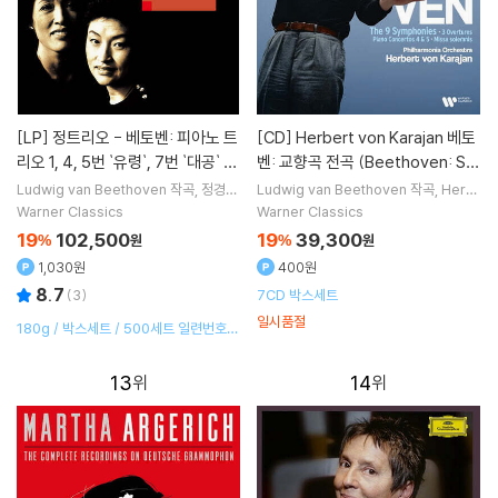
[LP]
정트리오 - 베토벤: 피아노 트
[CD]
Herbert von Karajan 베토
리오 1, 4, 5번 `유령`, 7번 `대공` (B
벤: 교향곡 전곡 (Beethoven: Sy
eethoven: Piano Trios No. 1, 4,
mphonies Nos. 1-9)
Ludwig van Beethoven
작곡
정경화
Ludwig van Beethoven
작곡
Herb
정명훈
정명화
연주 외 1명
ert von Karajan
지휘
Philharmonia
5, 7)[3LP]
Warner Classics
Warner Classics
Orchestra
오케스트라
19
102,500
19
39,300
%
원
%
원
1,030원
400원
8.7
(
3
)
7CD 박스세트
일시품절
180g / 박스세트 / 500세트 일련번호
한정반 / LP 최초 발매
13
14