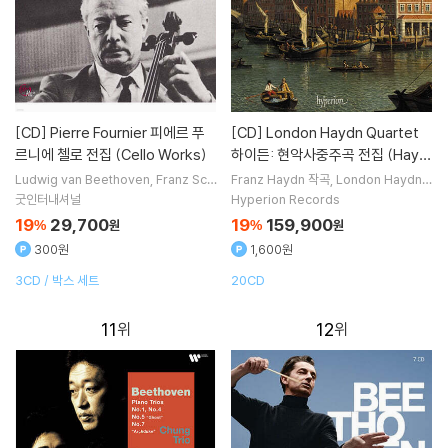
[CD]
Pierre Fournier 피에르 푸
[CD]
London Haydn Quartet
르니에 첼로 전집 (Cello Works)
하이든: 현악사중주곡 전집 (Hayd
n: The Complete String Quart
Ludwig van Beethoven
Franz Sch
Franz Haydn
작곡
London Haydn
ubert
Piotr I. Tchaikovsky
Camill
Quartet
실내악
ets) [박스세트]
굿인터내셔널
Hyperion Records
e Saint-Saens
작곡 외 8명
19
29,700
19
159,900
%
원
%
원
300원
1,600원
3CD / 박스 세트
20CD
11
12