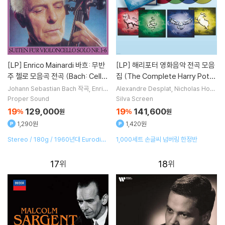
[LP]
Enrico Mainardi 바흐: 무반
[LP]
해리포터 영화음악 전곡 모음
주 첼로 모음곡 전곡 (Bach: Cello
집 (The Complete Harry Potte
Suites BWV 1007–1012) [4LP]
r Film Music Collection) [컬러 4
Johann Sebastian Bach
작곡
Enric
Alexandre Desplat
Nicholas Hoo
o Mainardi
연주
per
Patrick Doyle
John Williams
LP]
Proper Sound
Silva Screen
작곡 외 1명
19
129,000
19
141,600
%
원
%
원
1,290원
1,420원
Stereo / 180g / 1960년대 Eurodisc
1,000세트 손글씨 넘버링 한정반
오리지널 LP 박스세트 재현
17
18