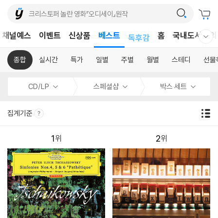
어린이
채널예스
이벤트
신상품
베스트
독후감
홈
국내도서
외
웰컴메뉴 모두보기
어린이
종합
실시간
특가
일별
주별
월별
스테디
선물
CD/LP
스페셜샵
박스 세트
집계기준
1
2