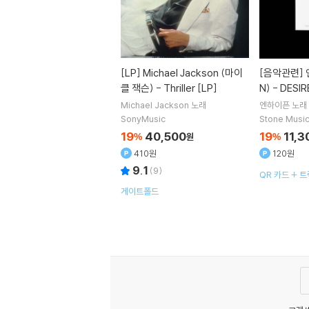
[LP]
Michael Jackson (마이
[음악관련]
엔하이픈 (ENHYPE
클 잭슨) - Thriller [LP]
N) - DESI
verse Albu
Michael Jackson
노래
엔하이픈
노래
SonyMusic
Stone Music
19
40,500
19
11,3
%
원
%
410원
120원
9.1
(
9
)
QR 카드 + 
드A 1종 랜덤 
게이트폴드
+ 포토카드C 