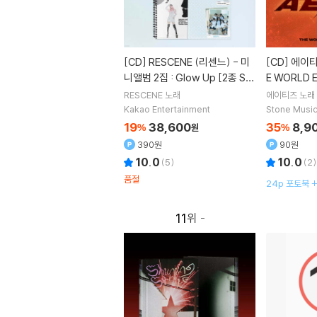
[CD]
RESCENE (리센느) - 미
[CD]
에이티즈 (ATEEZ) - TH
니앨범 2집 : Glow Up [2종 SE
E WORLD E
T]
[Digipak 
RESCENE
노래
에이티즈
노래
송]
Kakao Entertainment
Stone Music
19
38,600
35
8,9
%
원
%
390원
90원
10.0
10.0
(
5
)
(
2
)
품절
24p 포토북 
드 1종 랜덤
11