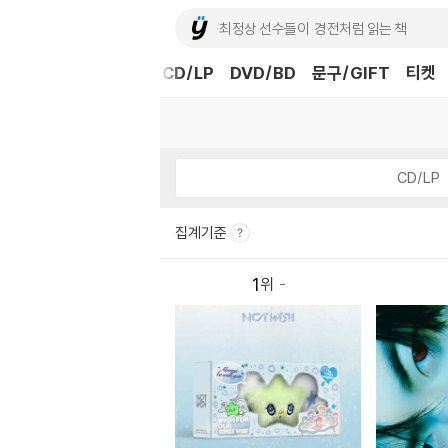
도서
중고샵
eBook
CD/LP
DVD/BD
문구/GIFT
티켓
CD/LP
집계기준
1