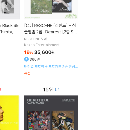
[CD]
RESCENE (리센느) - 싱
Thirsty]
글앨범 2집 : Dearest [2종 SE
T]
RESCENE
노래
Kakao Entertainment
19
35,600
%
원
360원
버전별 포토북 + 포토카드 2종 랜덤 +
포스터 + 리릭포스터 + 인화사진 +
품절
스티커 + DEAREST NOTE 1종 랜덤
15
1
1