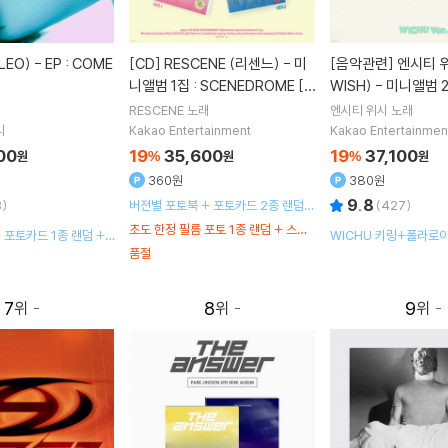
[CD]
RESCENE (리센느) - 미
[음악관련]
엔시티 위시 (NCT
니앨범 1집 : SCENEDROME [2
WISH) - 미니앨범 2
종 SET]
p [WICHU Ver.]
RESCENE
노래
엔시티 위시
노래
니
Kakao Entertainment
Kakao Entertainmen
00
19
35,600
19
37,100
원
%
원
%
원
360원
380원
9.8
8
)
버전별 포토북 + 포토카드 2종 랜덤 +
(
427
)
리릭포스터 2p + 접지포스터 1종 랜
초도 한정 필름 포토 1종 랜덤 + 스티
+ 포토카드 1종 랜덤 +
WICHU 키링+폴라로이
덤
커 1종 랜덤 + 홀로그램 엽서 1종 삽입
품절
+포토카드 1종 랜덤+
C CD+WICHU 가방
랜덤
7
8
9