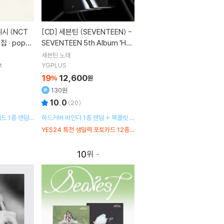
[CD]
세븐틴 (SEVENTEEN) -
집 : poppo
SEVENTEEN 5th Album ‘HA
(스마트앨범)
PPY BURSTDAY’ [DAREDEVI
세븐틴
노래
L Ver.]
t
YGPLUS
19
12,600
%
원
130원
10.0
(
20
)
드 1종 랜덤
하드커버 바인더 1종 랜덤 + 북클릿 1
미니포토북+NF
세트 랜덤 + 가사지 + 엽서 1종 랜덤
YES24 특전 생일력 포토카드 12종
+씰스티커 1종
+ 포토카드 4종 랜덤
중 1종 랜덤 증정
10