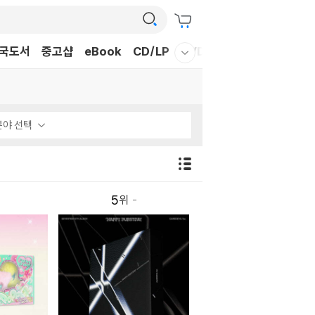
국도서
중고샵
eBook
CD/LP
DVD/BD
문구/GIFT
티
웰컴메뉴 모두보기
분야 선택
5