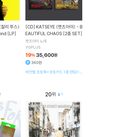
[CD]
KATSEYE (캣츠아이) - B
ind [LP]
EAUTIFUL CHAOS [2종 SET]
캣츠아이
노래
YGPLUS
19
35,600
%
원
360원
버전별 포토북+포토카드 1종 랜덤+폴
라로이드+엽서 1종 랜덤+포스터 +스
티커팩+미니북+포토카드 홀더
20
1
1