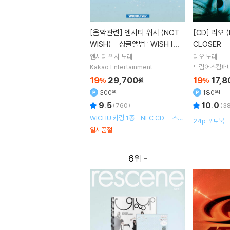
[음악관련]
엔시티 위시 (NCT
[CD]
리오 (LEO) - EP : COME
WISH) - 싱글앨범 : WISH [WI
CLOSER
CHU Ver.](스마트앨범)
엔시티 위시
노래
리오
노래
Kakao Entertainment
드림어스컴퍼
19
29,700
19
17,8
%
원
%
300원
180원
9.5
10.0
(
760
)
(
3
WICHU 키링 1종+ NFC CD + 스티
24p 포토북 
커 + WICHU 가이드 1종 랜덤 + 폴라
일시품절
스티커 1종
로이드 1종 랜덤 + 포토카드 1종 랜덤
6