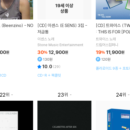
[CD]
이센스 (E SENS) 3집 -
[CD]
트와이스 (TWICE) - 4집
저금통
: THIS IS FOR [P
r.][3종 중 랜덤 발송
이센스
노래
트와이스
노래
Stone Music Entertainment
드림어스컴퍼니
900
30
12,900
19
11,900
원
%
원
%
원
130원
120원
10.0
(
29
)
폴라로이드 9종 + 포토
+ 리릭 북 + 스티커 3종
1CD
CD-R + 북클릿
매뉴얼카드
22
23
24