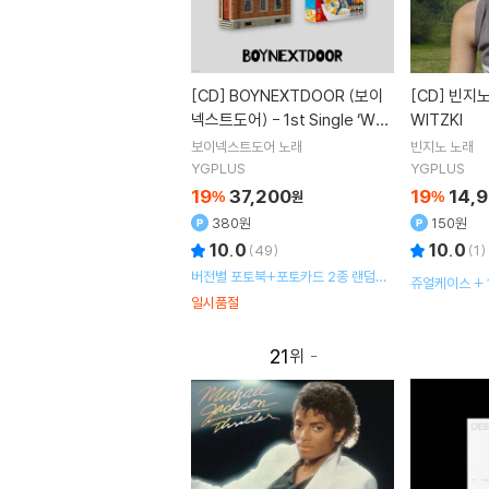
[CD]
BOYNEXTDOOR (보이
[CD]
빈지노 (Beenzino) - NO
넥스트도어) - 1st Single ‘WH
WITZKI
O!’ [2종 SET]
보이넥스트도어
노래
빈지노
노래
YGPLUS
YGPLUS
19
37,200
19
14,
%
원
%
380원
150원
10.0
10.0
(
49
)
(
1
)
버전별 포토북+포토카드 2종 랜덤
쥬얼케이스 + 
+엽서 1종 랜덤/종이 비행기 편지 세
일시품절
트+미니포스터+스티커북+접지포스
터
21