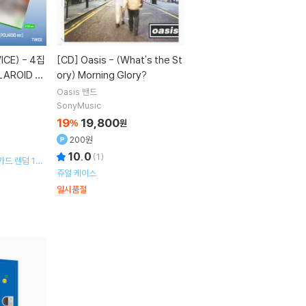
[CD]
Oasis - (What's the St
OLAROID ve
ory) Morning Glory?
]
Oasis
밴드
SonyMusic
19
19,800
%
원
200원
10.0
(
1
)
카드 랜덤 1종
 + QR카드 +
쥬얼 케이스
일시품절