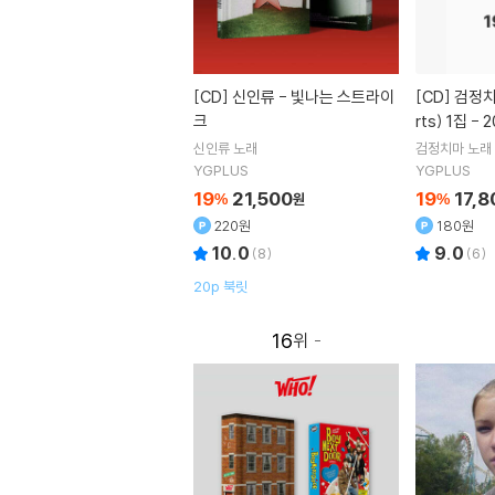
[CD]
신인류 - 빛나는 스트라이
[CD]
검정치마 (The Black Ski
크
rts) 1집 - 2
n][재발매]
신인류
노래
검정치마
노래
YGPLUS
YGPLUS
19
21,500
19
17,8
%
원
%
220원
180원
10.0
9.0
(
8
)
(
6
)
20p 북릿
16