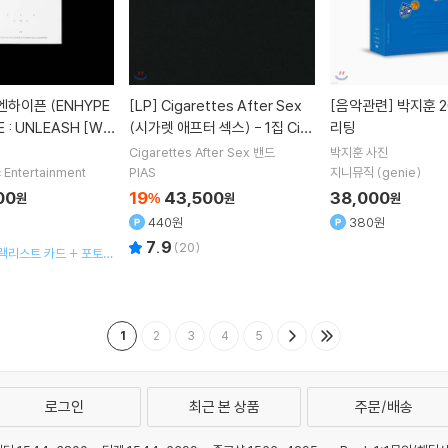
[LP]
Cigarettes After Sex
[음악관련]
박지훈 2021 시즌그
RE : UNLEASH [We
(시가렛 애프터 섹스) - 1집 Cig
리팅
ms ver.]
arettes After Sex [LP]
Cigarettes After Sex
밴드
박지훈
사진
 Entertainment
PIAS
지니뮤직 (genie)
00
19
43,500
38,000
원
%
원
원
440원
380원
7.9
(
20
)
트랙리스트 카드 + 포토카
+ 포토카드B 1종 랜덤
세트 (7종)
1
2
3
4
5
로그인
최근 본 상품
주문/배송