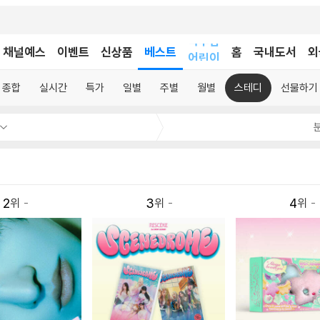
채널예스
이벤트
신상품
베스트
어린이
홈
국내도서
외
독후감
어린이
종합
실시간
특가
일별
주별
월별
스테디
선물하기
2
3
4