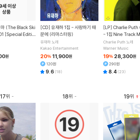
[CD]
유재하 1집 - 사랑하기 때
[LP]
Charlie Puth (찰리 푸스)
01 [Special Editio
문에 (리마스터링)
- 1집 Nine Track M
유재하
노래
Charlie Puth
노래
Kakao Entertainment
Warner Music
00
20
11,900
19
28,300
원
%
원
%
원
120원
290원
9.6
8.4
(
18
)
(
23
)
17
18
19