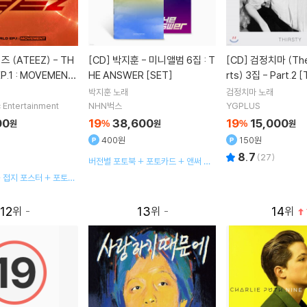
[CD]
박지훈 - 미니앨범 6집 : T
[CD]
검정치마 (The Black Ski
P.1 : MOVEMENT
HE ANSWER [SET]
rts) 3집 - Part.2 [
ver.] [8종 중 랜덤발
박지훈
노래
검정치마
노래
 Entertainment
NHN벅스
YGPLUS
00
19
38,600
19
15,000
원
%
원
%
원
400원
150원
8.7
(
27
)
버전별 포토북 + 포토카드 + 앤써 포
토카드 + 삼각 포토카드 + 접지 포스
+ 접지 포스터 + 포토카
터
12
13
14