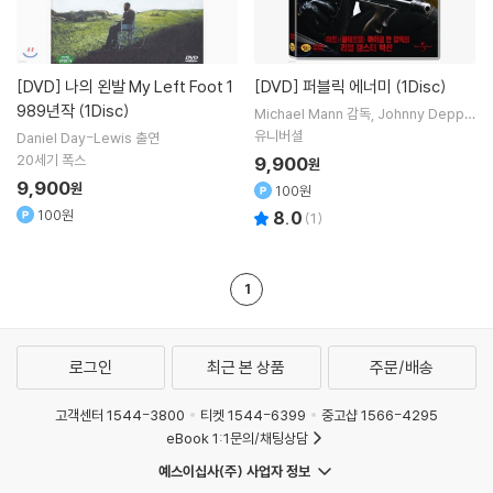
[DVD]
나의 왼발 My Left Foot 1
[DVD]
퍼블릭 에너미 (1Disc)
989년작 (1Disc)
Michael Mann
감독
Johnny Depp
Christian Bale
주연
유니버셜
Daniel Day-Lewis
출연
20세기 폭스
9,900
원
9,900
원
100원
100원
8.0
(
1
)
1
로그인
최근 본 상품
주문/배송
고객센터 1544-3800
티켓 1544-6399
중고샵 1566-4295
eBook 1:1문의/채팅상담
예스이십사(주) 사업자 정보