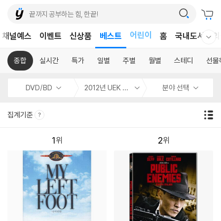
어린이
채널예스
이벤트
신상품
베스트
홈
국내도서
외
웰컴메뉴 모두보기
독후감
어린이
종합
실시간
특가
일별
주별
월별
스테디
선물
DVD/BD
2012년 UEK 4월 할인
분야 선택
집계기준
1
2