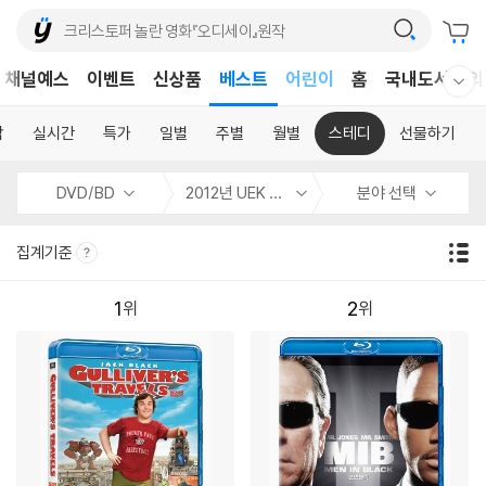
채널예스
이벤트
신상품
베스트
어린이
홈
국내도서
외
웰컴메뉴 모두보기
독후감
어린이
합
실시간
특가
일별
주별
월별
스테디
선물하기
DVD/BD
2012년 UEK 5월 할인
분야 선택
집계기준
1
2