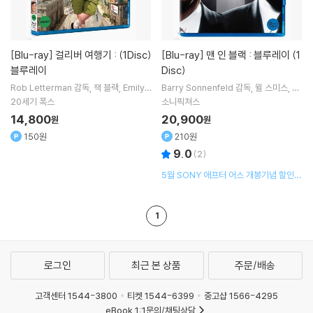
[Blu-ray]
걸리버 여행기 : (1Disc)
[Blu-ray]
맨 인 블랙 : 블루레이 (1
블루레이
Disc)
Rob Letterman
감독
잭 블랙
Emily
Barry Sonnenfeld
감독
윌 스미스
T
Blunt
출연
ommy Lee Jones
출연
20세기 폭스
소니픽쳐스
14,800
20,900
원
원
150원
210원
9.0
(
2
)
5월 SONY 애프터 어스 개봉기념 할인행
사
1
로그인
최근 본 상품
주문/배송
고객센터 1544-3800
티켓 1544-6399
중고샵 1566-4295
eBook 1:1문의/채팅상담