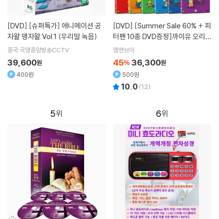
[DVD]
[슈퍼특가] 애니메이션 공
[DVD]
[Summer Sale 60% + 피
자왈 맹자왈 Vol.1 (우리말 녹음)
터팬 10종 DVD증정]까이유 오리지
널 15종세트
중국 국영중앙방송CCTV
엠앤브이
39,600
45
36,300
원
%
원
400원
500원
10.0
(
12
)
5
6