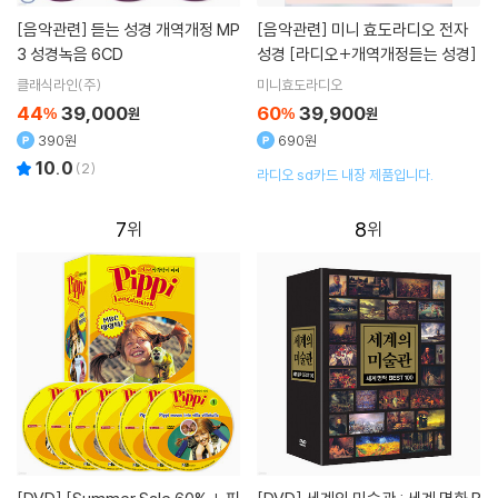
[음악관련]
듣는 성경 개역개정 MP
[음악관련]
미니 효도라디오 전자
3 성경녹음 6CD
성경 [라디오+개역개정듣는 성경]
클래식라인(주)
미니효도라디오
44
39,000
60
39,900
%
원
%
원
390원
690원
10.0
(
2
)
라디오 sd카드 내장 제품입니다.
7
8