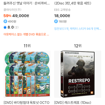
들려주신 옛날 이야기 : 은비까비의
(2Disc 3탄,4탄 묶음 세트)
옛날옛적에 전편 세트 (26 Episod
클래식라인(주)
EBS 교육방송
es)
59
49,000
18,000
%
원
원
490원
180원
8.0
(
2
)
칭찬보드1개, 캐릭터 스티커 96개 인팩
구성품 품절로 제공되지 않습니다.
아웃케이스 없는 개별 DVD 묶음으로 발
송됩니다.
11
12
[DVD]
바다탐험대 옥토넛 OCTO
[DVD]
레스트레포 (1Disc)