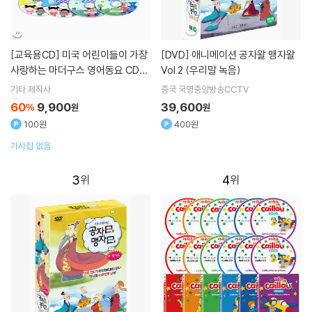
[교육용CD]
미국 어린이들이 가장
[DVD]
애니메이션 공자왈 맹자왈
사랑하는 마더구스 영어동요 CD음
Vol.2 (우리말 녹음)
반 (5Disc) / Mother Goose / T
기타 제작사
중국 국영중앙방송CCTV
he Hokey Pokey Shake 포함 총
60
9,900
39,600
%
원
원
128곡 수록
100원
400원
가사집 없음
3
4