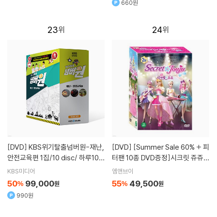
660원
23
24
[DVD]
KBS위기탈출넘버원-재난,
[DVD]
[Summer Sale 60% + 피
안전교육편 1집/10 disc/ 하루10분
터팬 10종 DVD증정]시크릿 쥬쥬 S
60일(60편)완전정복/교육부,학교
ecret Jouju 2집 10종세트
KBS미디어
엠앤브이
안전 7대 유형별,교육표준안 반영!
50
99,000
55
49,500
%
원
%
원
생활속 위기상황,생존노하우 공개!
990원