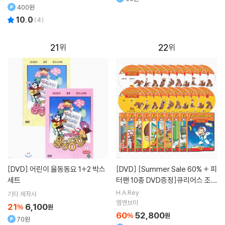
400원
10.0
(
4
)
21
22
[DVD]
어린이 율동동요 1+2 박스
[DVD]
[Summer Sale 60% + 피
세트
터팬 10종 DVD증정]큐리어스 조지
Curious George 2집 20종세트
H.A.Rey
기타 제작사
엠앤브이
21
6,100
%
원
60
52,800
%
원
70원