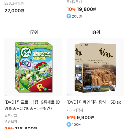
율동동요편)
무비&무비
EBS교육방송
10
19,800
%
원
27,000
원
200원
17
18
[DVD]
립프로그 1집 19종세트 (D
[DVD]
다큐멘터리 황하 - 5Disc
VD9종+CD10종+대본9권)
기타 제작사
립프로그
91
9,900
%
원
엠앤브이
100원
25
118,800
%
원