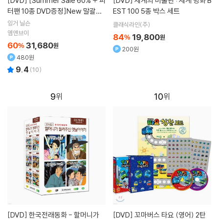
[DVD]
[Summer Sale 60% + 피
[DVD]
세계의 미술관 : 세계 명화 B
터팬 10종 DVD증정]New 말괄량
EST 100 5종 박스 세트
이 삐삐 Pippi Longstocking 6종
잉거 닐슨
클래식라인(주)
세트
엠앤브이
84
19,800
%
원
60
31,680
%
원
200원
480원
9.4
(
10
)
9
10
[DVD]
한국전래동화 - 할머니가
[DVD]
꼬마버스 타요 (영어) 2탄