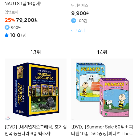
NAUTS 1집 16종세트
위너픽쳐스
엠앤브이
9,900
원
25
79,200
%
원
100원
800원
리마스터
10.0
(
9
)
13
14
[DVD]
[내셔널지오그래픽] 호기심
[DVD]
[Summer Sale 60% + 피
천국 동물나라 6종 박스세트
터팬 10종 DVD증정]피너츠 The P