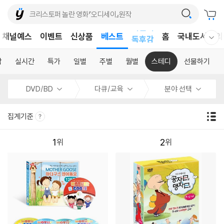
어린이
채널예스
이벤트
신상품
베스트
독후감
홈
국내도서
외
웰컴메뉴 모두보기
어린이
합
실시간
특가
일별
주별
월별
스테디
선물하기
DVD/BD
다큐/교육
분야 선택
집계기준
1
2