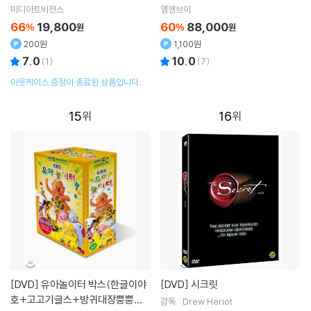
eanuts : 스누피와 찰리 브라운 1+
미디아트비젼스
엠앤브이
2집 20종세트
66
19,800
60
88,000
%
원
%
원
200원
1,100원
7.0
10.0
(
1
)
(
7
)
아웃케이스 증정이 종료된 상품입니다.
15
16
[DVD]
유아놀이터 박스(한글이야
[DVD]
시크릿
호+고고기글스+방귀대장뿡뿡이
감독 : Drew Heriot