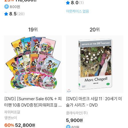
8.0
(
1
)
800원
아웃케이스 없음
8.5
(
20
)
19
20
[DVD]
[Summer Sale 60% + 피
[DVD]
마르크 샤갈 11 : 20세기 미
터팬 10종 DVD증정]파워퍼프걸 T
술가 시리즈 - DVD
he Powerpuff Girls 10종세트
파워퍼프걸
클래식라인(주)
엠앤브이
5,900
원
60
52,800
%
원
60원