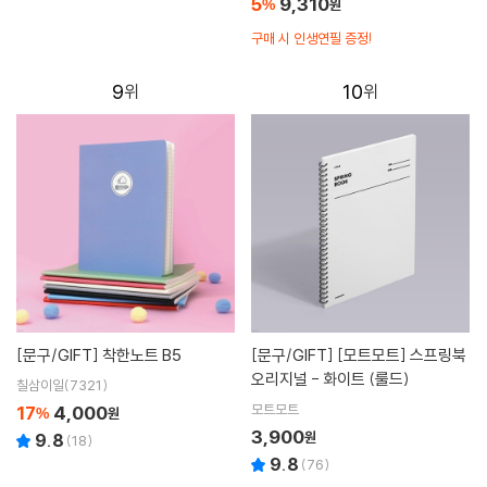
5
9,310
%
원
구매 시 인생연필 증정!
9
10
[문구/GIFT]
착한노트 B5
[문구/GIFT]
[모트모트] 스프링북
오리지널 - 화이트 (룰드)
칠삼이일(7321)
모트모트
17
4,000
%
원
3,900
원
9.8
(
18
)
9.8
(
76
)