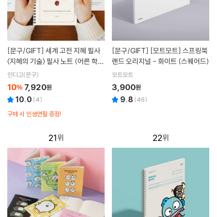
[문구/GIFT]
세계 고전 지혜 필사
[문구/GIFT]
[모트모트] 스프링북
〈지혜의 기술〉 필사 노트 (어른 학습
랜드 오리지널 - 화이트 (스퀘어드)
지⑫)
인디고(문구)
모트모트
10
7,920
3,900
%
원
원
10.0
9.8
(
4
)
(
46
)
구매 시 인생연필 증정!
21
22