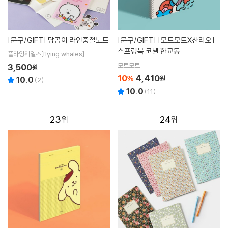
[문구/GIFT]
담곰이 라인중철노트
[문구/GIFT]
[모트모트X산리오]
스프링북 코넬 한교동
플라잉웨일즈[flying whales]
모트모트
3,500
원
10
4,410
%
원
10.0
(
2
)
10.0
(
11
)
23
24