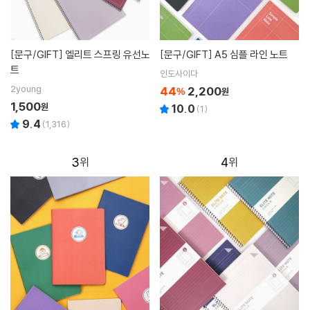
[문구/GIFT]
엘리트 스프링 유선노
[문구/GIFT]
A5 심플 라인 노트
트
인도사이다
2young
44
2,200
%
원
1,500
원
10.0
(
1
)
9.4
(
1,316
)
3
4