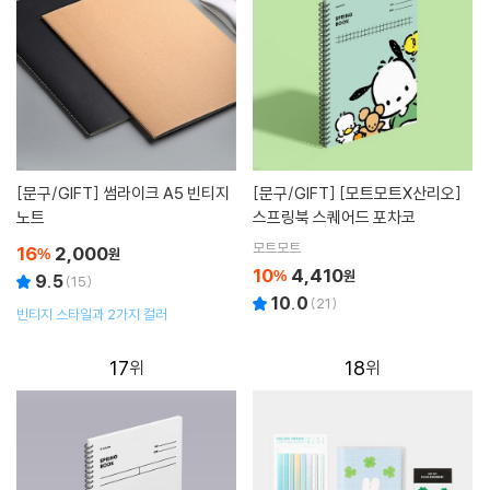
[문구/GIFT]
썸라이크 A5 빈티지
[문구/GIFT]
[모트모트X산리오]
노트
스프링북 스퀘어드 포차코
모트모트
16
2,000
%
원
10
4,410
%
원
9.5
(
15
)
10.0
(
21
)
빈티지 스타일과 2가지 컬러
17
18