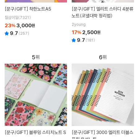
[문구/GIFT]
착한노트A5
[문구/GIFT]
엘리트 스터디 4분류
노트(코넬대학 정리법)
칠삼이일(7321)
2young
23
3,000
%
원
17
2,500
%
원
9.7
(
257
)
9.7
(
181
)
5
6
[문구/GIFT]
블루밍 스티치노트 S
[문구/GIFT]
3000 엘리트 더블스