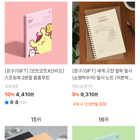
[문구/GIFT]
[모트모트X산리오]
[문구/GIFT]
세계 고전 철학 필사
스프링북 2분할 폼폼푸린
〈쇼펜하우어〉 필사 노트 (어른학습
지 ⑮)
모트모트
인디고(문구)
10
4,410
5
9,310
%
원
%
원
9.8
(
12
)
구매 시 인생연필 증정!
15
16