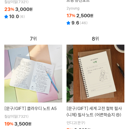
프링 유선노트
칠삼이일(7321)
2young
23
3,000
%
원
17
2,500
%
원
10.0
(
6
)
9.6
(
46
)
7
8
[문구/GIFT]
클라우디 노트 A5
[문구/GIFT]
세계 고전 철학 필사
〈니체〉 필사 노트 (어른학습지 ⑮)
칠삼이일(7321)
인디고(문구)
19
3,500
%
원