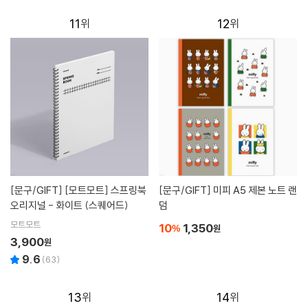
11
12
[문구/GIFT]
[모트모트] 스프링북
[문구/GIFT]
미피 A5 제본 노트 랜
오리지널 - 화이트 (스퀘어드)
덤
모트모트
10
1,350
%
원
3,900
원
9.6
(
63
)
13
14