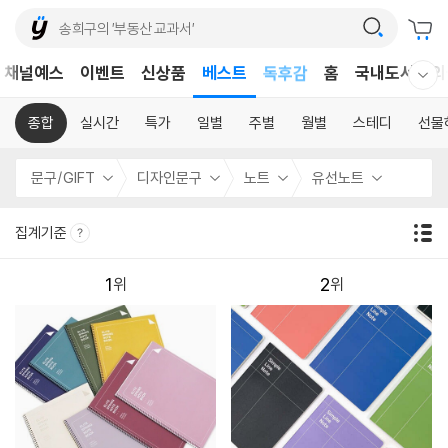
어린이
채널예스
이벤트
신상품
베스트
독후감
홈
국내도서
외
웰컴메뉴 모두보기
어린이
종합
실시간
특가
일별
주별
월별
스테디
선물
문구/GIFT
디자인문구
노트
유선노트
집계기준
1
2