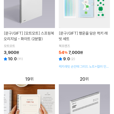
[문구/GIFT]
[모트모트] 스프링북
[문구/GIFT]
행운을 담은 럭키 래
오리지널 - 화이트 (2분할)
빗 세트
모트모트
북프렌즈
3,900
54
7,000
원
%
원
10.0
9.0
(
11
)
(
2
)
럭키래빗 손안에 그리드 노트+컬러 인덱
스 롱 하이라이터+베리베리 투명 책갈피
19
20