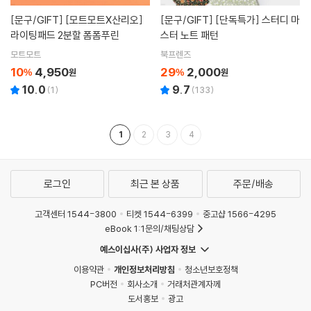
[문구/GIFT]
[모트모트X산리오]
[문구/GIFT]
[단독특가] 스터디 마
라이팅패드 2분할 폼폼푸린
스터 노트 패턴
모트모트
북프렌즈
10
4,950
29
2,000
%
원
%
원
10.0
9.7
(
1
)
(
133
)
1
2
3
4
로그인
최근 본 상품
주문/배송
고객센터 1544-3800
티켓 1544-6399
중고샵 1566-4295
eBook 1:1문의/채팅상담
예스이십사(주) 사업자 정보
이용약관
개인정보처리방침
청소년보호정책
PC버전
회사소개
거래처관계자께
도서홍보
광고