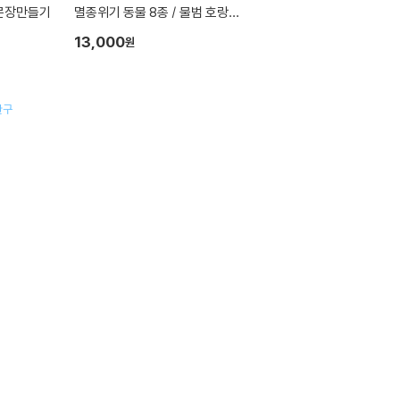
문장만들기
멸종위기 동물 8종 / 물범 호랑이
독수리 등 3D퍼즐 만들기
13,000
원
완구