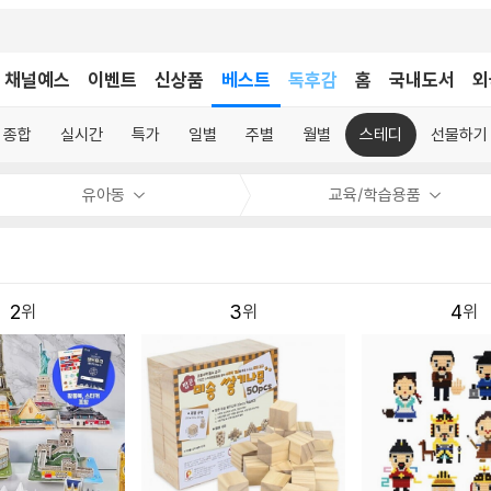
어린이
채널예스
이벤트
신상품
베스트
독후감
홈
국내도서
외
어린이
종합
실시간
특가
일별
주별
월별
스테디
선물하기
유아동
교육/학습용품
2
3
4