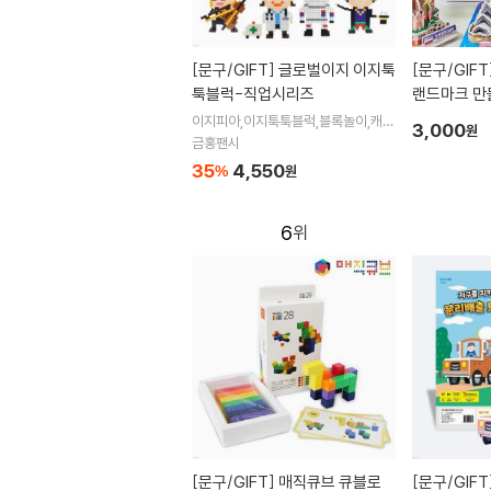
[문구/GIFT]
글로벌이지 이지툭
[문구/GIFT
툭블럭-직업시리즈
랜드마크 만들
북,스티커 포
이지피아,이지툭툭블럭,블록놀이,캐릭
3,000
원
터블록,교육용품,학습용품
금홍팬시
35
4,550
%
원
6
[문구/GIFT]
매직큐브 큐블로
[문구/GIFT