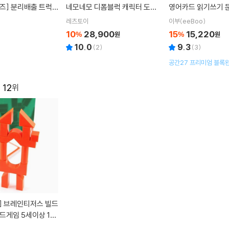
즈] 분리배출 트럭
네모네모 디폼블럭 캐릭터 도안
영어카드 읽기쓰기 
경교육 키트 (활동지
8mm 만들기 세트
레츠토이
이부(eeBoo)
자료 무료제공)
10
28,900
15
15,220
%
원
%
원
10.0
9.3
(
2
)
(
3
)
공간27 프리미엄 블록
12
]
브레인티저스 빌드
드게임 5세이상 1인