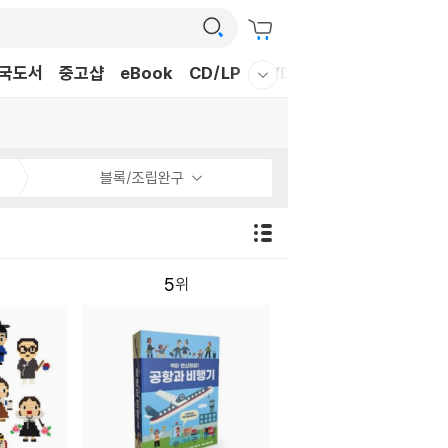
국도서
중고샵
eBook
CD/LP
DVD/BD
문구/GIFT
티
웰컴메뉴 모두보기
블록/조립완구
5