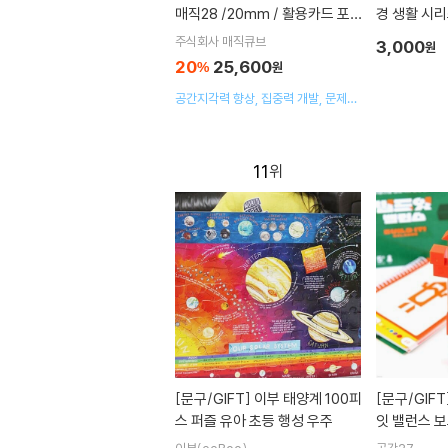
매직28 /20mm / 활용카드 포
경 생활 시리
함 / 자석블록 매직큐브 28pcs
만들기 - 환
주식회사 매직큐브
3,000
원
포함 / 수업
20
25,600
%
원
공간지각력 향상, 집중력 개발, 문제해
결 능력 향상, 수학/기하학적 사고력
증강
11
[문구/GIFT]
이부 태양계 100피
[문구/GIFT
스 퍼즐 유아 초등 행성 우주
잇 밸런스 보
균형