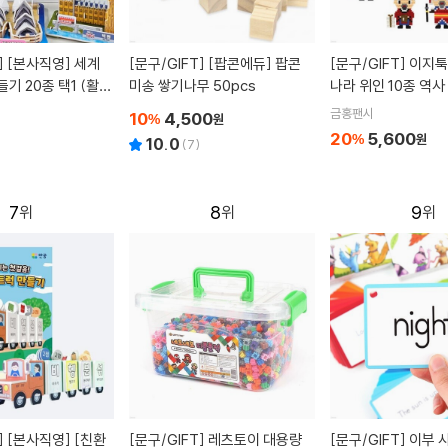
]
[본사직영] 세계
[문구/GIFT]
[팝콘에듀] 팝콘
[문구/GIFT]
이지툭툭블럭 우리
기 20종 택1 (활동
미송 쌓기나무 50pcs
나라 위인 10종 역사
함)
금홍팬시
10
4,500
%
원
20
5,600
%
원
10.0
(
7
)
7
8
9
]
[본사직영] [친환
[문구/GIFT]
레츠토이 대용량
[문구/GIFT]
이부 사이트워드