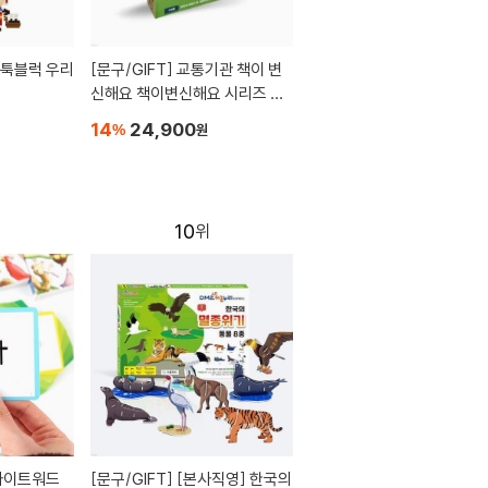
[문구/GIFT]
교통기관 책이 변
신해요 책이변신해요 시리즈 공
항과 비행기
14
24,900
%
원
10
[문구/GIFT]
[본사직영] 한국의