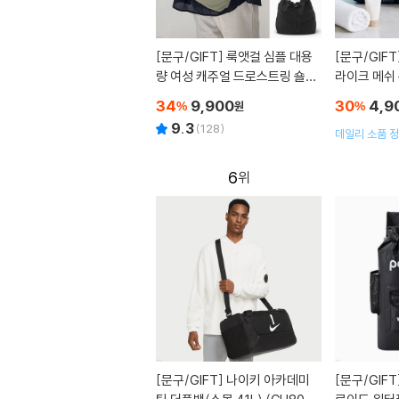
[문구/GIFT]
룩앳걸 심플 대용
[문구/GIFT
량 여성 캐주얼 드로스트링 숄더
라이크 메쉬
크로스백 4color
34
9,900
30
4,9
%
원
%
9.3
(
128
)
데일리 소품 정
이즈
6
[문구/GIFT]
나이키 아카데미
[문구/GIFT