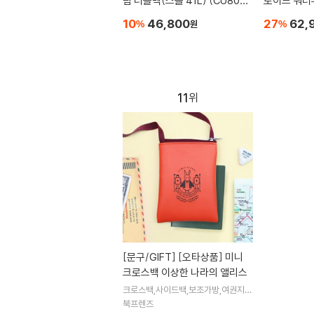
팀 더플백(스몰 41L) (CU8097
로이드 워터
010) 스포츠 가방
팩
10
46,800
27
62,
%
원
%
11
[문구/GIFT]
[오타상품] 미니
크로스백 이상한 나라의 앨리스
크로스백,사이드백,보조가방,여권지
갑,여권가방,미니백
북프렌즈