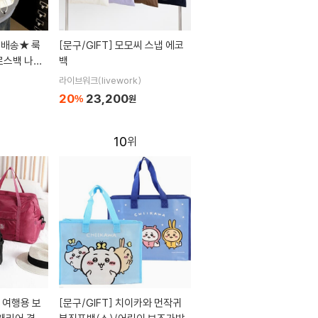
[문구/GIFT]
모모씨 스냅 에코
로스백 나일
백
링 복조리형
라이브워크(livework)
20
23,200
%
원
10
[문구/GIFT]
치이카와 먼작귀