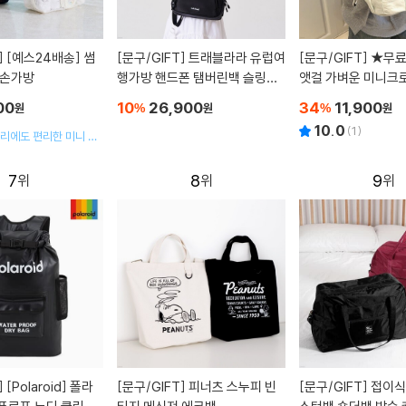
]
[예스24배송] 썸
[문구/GIFT]
트래블라라 유럽여
[문구/GIFT]
★무료배송★ 룩
 손가방
행가방 핸드폰 탬버린백 슬링백
앳걸 가벼운 미니크
해외여행용 크로스 나일론 미니
론 버킷백 드로스트
00
10
26,900
34
11,900
원
%
원
%
원
백
10.0
(
1
)
리에도 편리한 미니 사
7
8
9
]
[Polaroid] 폴라
[문구/GIFT]
피너츠 스누피 빈
[문구/GIFT]
접이식 여행용 보