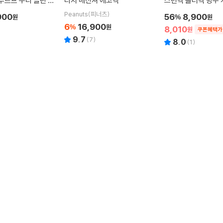
푸르프 누디 클린 백
티지 메신져 에코백
스턴백 숄더백 방수 
백 보조 가방
Peanuts(피너츠)
900
56
8,900
원
%
원
6
16,900
%
원
8,010
원
쿠폰혜택가
9.7
(
7
)
8.0
(
1
)