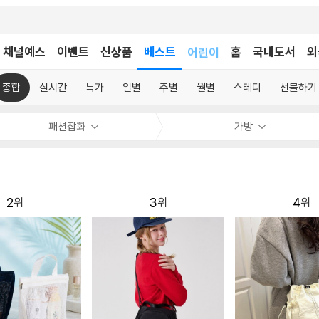
채널예스
이벤트
신상품
베스트
어린이
홈
국내도서
외
독후감
어린이
종합
실시간
특가
일별
주별
월별
스테디
선물하기
패션잡화
가방
2
3
4