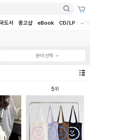
국도서
중고샵
eBook
CD/LP
DVD/BD
문구/GIFT
티
웰컴메뉴 모두보기
분야 선택
5