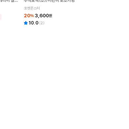
캐리어 결합
부직포백(소)/어린이 보조가방
포켓몬스터
20
3,600
%
원
10.0
(
2
)