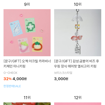
9
10
[문구/GIFT]
오첵 아크릴 카라비너
[문구/GIFT]
감성 금붕어 비즈 후
키체인 미니키링
우링 장식 에어팟 열쇠고리 키링
O-CHECK
브리스크스타일
32
4,000
3,000
%
원
원
한정판매SALE
11
12