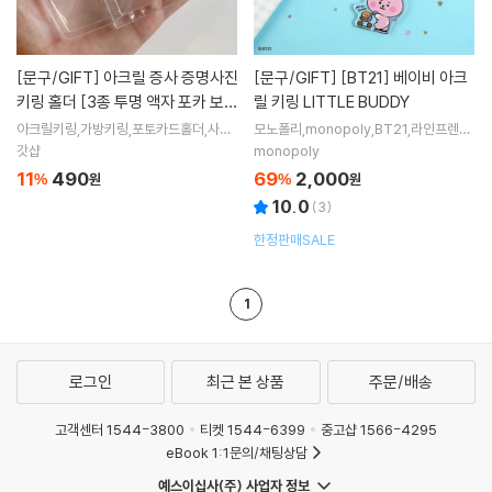
[문구/GIFT]
아크릴 증사 증명사진
[문구/GIFT]
[BT21] 베이비 아크
키링 홀더 [3종 투명 액자 포카 보관
릴 키링 LITTLE BUDDY
포토카드 가방 사진 열쇠고리 키홀
아크릴키링,가방키링,포토카드홀더,사진
모노폴리,monopoly,BT21,라인프렌즈,
키링,사진열쇠고리,하트키링,포토키링,증
LINEFRIENDS
더]
갓샵
monopoly
사홀더,증명사진키링,증명사진홀더
11
490
69
2,000
%
원
%
원
10.0
(
3
)
한정판매SALE
1
로그인
최근 본 상품
주문/배송
고객센터 1544-3800
티켓 1544-6399
중고샵 1566-4295
eBook 1:1문의/채팅상담
예스이십사(주) 사업자 정보