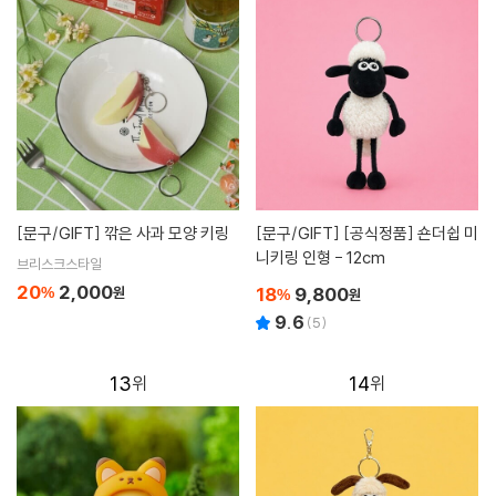
[문구/GIFT]
깎은 사과 모양 키링
[문구/GIFT]
[공식정품] 숀더쉽 미
니키링 인형 - 12cm
브리스크스타일
20
2,000
18
9,800
%
원
%
원
9.6
(
5
)
13
14