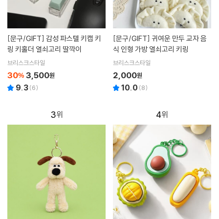
[문구/GIFT]
감성 파스텔 키캡 키
[문구/GIFT]
귀여운 만두 교자 음
링 키홀더 열쇠고리 딸깍이
식 인형 가방 열쇠고리 키링
브리스크스타일
브리스크스타일
30
3,500
2,000
%
원
원
9.3
10.0
(
6
)
(
8
)
3
4