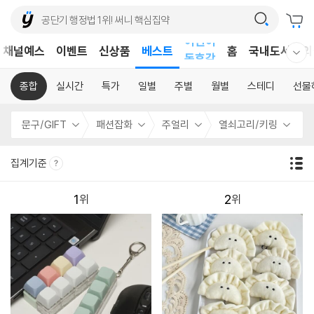
어린이
채널예스
이벤트
신상품
베스트
홈
국내도서
외
독후감
웰컴메뉴 모두보기
어린이
종합
실시간
특가
일별
주별
월별
스테디
선물
문구/GIFT
패션잡화
주얼리
열쇠고리/키링
집계기준
1
2