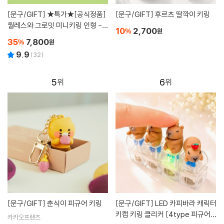
[문구/GIFT]
★특가★[공식정품]
[문구/GIFT]
후르츠 딸깍이 키링
월레스와 그로밋 미니키링 인형 - 1
10
2,700
%
원
2cm
35
7,800
%
원
9.9
(
32
)
5
6
[문구/GIFT]
춘식이 피규어 키링
[문구/GIFT]
LED 카피바라 캐릭터
키캡 키링 클리커 [4type 피규어
카카오프렌즈