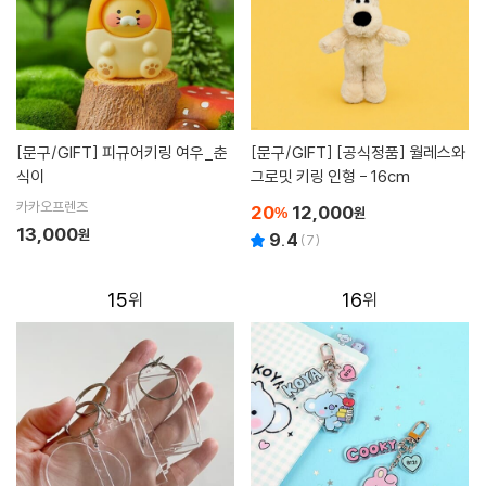
[문구/GIFT]
피규어키링 여우_춘
[문구/GIFT]
[공식정품] 월레스와
식이
그로밋 키링 인형 - 16cm
카카오프렌즈
20
12,000
%
원
13,000
원
9.4
(
7
)
15
16