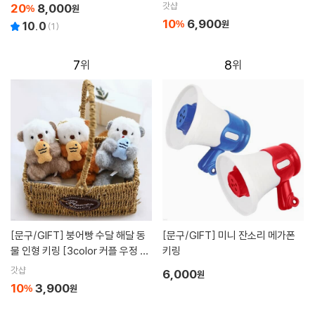
클릭커 귀여운 키보드 딸깍이 청축
갓샵
20
8,000
%
원
키꾸 열쇠 고리 굿즈 템 3구 4구]
10
6,900
%
원
10.0
(
1
)
7
8
[문구/GIFT]
붕어빵 수달 해달 동
[문구/GIFT]
미니 잔소리 메가폰
물 인형 키링 [3color 커플 우정 선
키링
물 캐릭터 귀여운 열쇠 가방 고리 봉
갓샵
6,000
원
제 템]
10
3,900
%
원