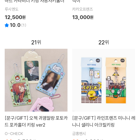
하트 카라비너 키링 자동차키홀더
식이
루시엔도
카카오프렌즈
12,500
13,000
원
원
10.0
(
1
)
21
22
[문구/GIFT]
오첵 귀염말랑 포토카
[문구/GIFT]
라인프렌즈 미니니 레
드 포카홀더 키링 ver2
니니 샐리니 아크릴키링
O-CHECK
금홍팬시