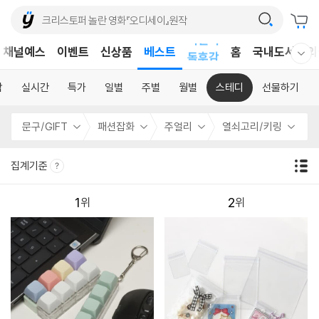
어린이
채널예스
이벤트
신상품
베스트
독후감
홈
국내도서
외
웰컴메뉴 모두보기
어린이
합
실시간
특가
일별
주별
월별
스테디
선물하기
문구/GIFT
패션잡화
주얼리
열쇠고리/키링
집계기준
1
2