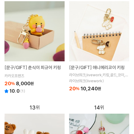
[문구/GIFT]
춘식이 피규어 키링
[문구/GIFT]
애니메리코이 키링
라이브워크,livework,키링,골드,코이,피
카카오프렌즈
요,18k,도금,장식,금속
라이브워크(livework)
20
8,000
%
원
20
10,240
%
원
10.0
(
1
)
13
14