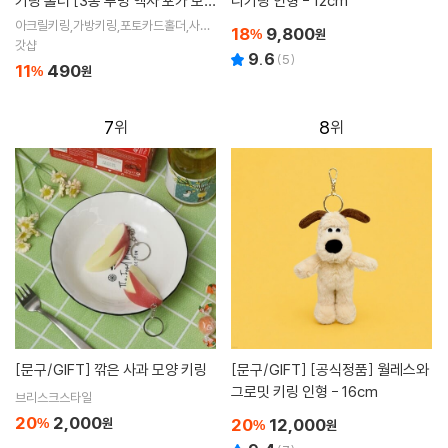
키링 홀더 [3종 투명 액자 포카 보관
니키링 인형 - 12cm
포토카드 가방 사진 열쇠고리 키홀
아크릴키링,가방키링,포토카드홀더,사진
18
9,800
%
원
키링,사진열쇠고리,하트키링,포토키링,증
더]
갓샵
9.6
사홀더,증명사진키링,증명사진홀더
(
5
)
11
490
%
원
7
8
[문구/GIFT]
깎은 사과 모양 키링
[문구/GIFT]
[공식정품] 월레스와
그로밋 키링 인형 - 16cm
브리스크스타일
20
2,000
20
12,000
%
원
%
원