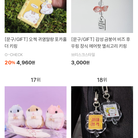
[문구/GIFT]
오첵 귀염말랑 포카홀
[문구/GIFT]
감성 금붕어 비즈 후
더 키링
우링 장식 에어팟 열쇠고리 키링
O-CHECK
브리스크스타일
20
4,960
3,000
%
원
원
17
18