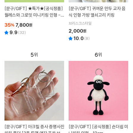
[문구/GIFT]
★특가★[공식정품]
[문구/GIFT]
귀여운 만두 교자 음
월레스와 그로밋 미니키링 인형 - 1
식 인형 가방 열쇠고리 키링
2cm
브리스크스타일
35
7,800
%
원
2,000
원
9.9
(
32
)
10.0
(
8
)
5
6
[문구/GIFT]
아크릴 증사 증명사진
[문구/GIFT]
[공식정품] 숀더쉽 미