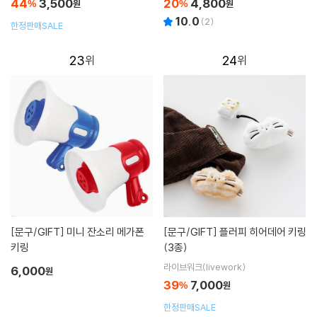
44
3,500
20
4,800
%
원
%
원
10.0
(
2
)
한정판매SALE
23
24
[문구/GIFT]
미니 잔소리 메가폰
[문구/GIFT]
플러피 히어데어 키링
키링
(3종)
라이브워크(livework)
6,000
원
39
7,000
%
원
한정판매SALE