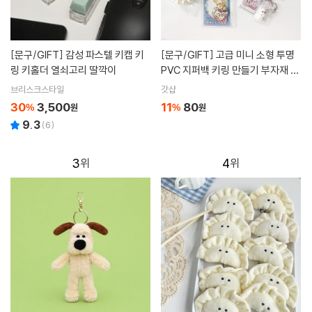
[문구/GIFT]
감성 파스텔 키캡 키
[문구/GIFT]
고급 미니 소형 투명
링 키홀더 열쇠고리 딸깍이
PVC 지퍼백 키링 만들기 부자재 소
분 팩 [4size 두꺼운 포장 악세사리
브리스크스타일
갓샵
반지 보관 파우치 포카 다회용 포
30
3,500
11
80
%
원
%
원
켓]
9.3
(
6
)
3
4