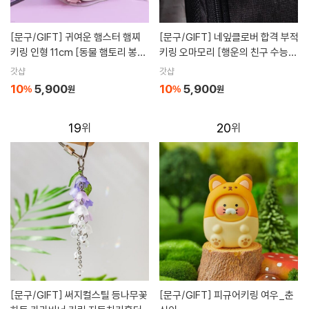
[문구/GIFT]
귀여운 햄스터 햄찌
[문구/GIFT]
네잎클로버 합격 부적
키링 인형 11cm [동물 햄토리 봉제
키링 오마모리 [행운의 친구 수능
가방 열쇠 키홀더 고리인형]
선물 시험 응원 기원 고3 수험생 이
갓샵
갓샵
벤트]
10
5,900
10
5,900
%
원
%
원
19
20
[문구/GIFT]
써지컬스틸 등나무꽃
[문구/GIFT]
피규어키링 여우_춘