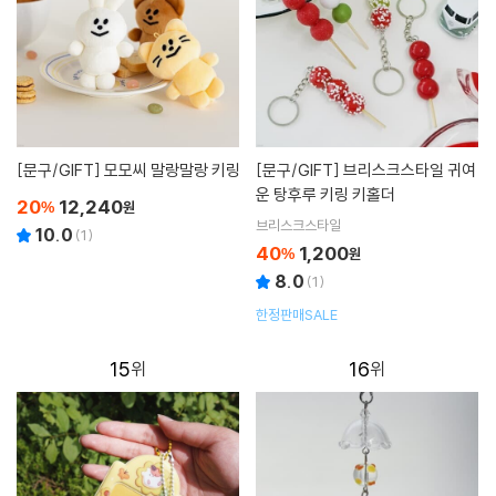
[문구/GIFT]
모모씨 말랑말랑 키링
[문구/GIFT]
브리스크스타일 귀여
운 탕후루 키링 키홀더
20
12,240
%
원
브리스크스타일
10.0
(
1
)
40
1,200
%
원
8.0
(
1
)
한정판매SALE
15
16