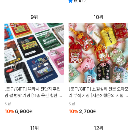
9.4
(
7
)
9
10
[문구/GIFT]
찌라시 전단지 주접
[문구/GIFT]
소원성취 일본 오마모
밈 짤 병맛 키링 [11종 웃긴 힙한 신
리 부적 키링 [시즌2 행운의 시험 수
박한 킹받는 선물 재미있는 재밌는
능 합격 사랑 건강 재물 취업 금전
갓샵
갓샵
관종템 쓸데없는 쓸모없는 유행]
연인 부적]
10
6,900
10
2,700
%
원
%
원
11
12