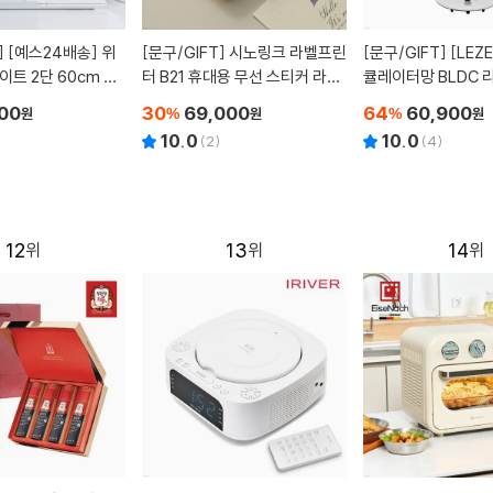
]
[예스24배송] 위
[문구/GIFT]
시노링크 라벨프린
[문구/GIFT]
[LEZEN] 르젠 서
이트 2단 60cm 독
터 B21 휴대용 무선 스티커 라벨
큘레이터망 BLDC 
기
기 LZEF-DSS7
00
30
69,000
64
60,900
원
%
원
%
원
10.0
10.0
(
2
)
(
4
)
12
13
14