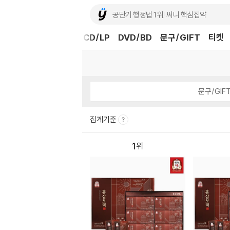
도서
중고샵
eBook
CD/LP
DVD/BD
문구/GIFT
티켓
문구/GIF
집계기준
1