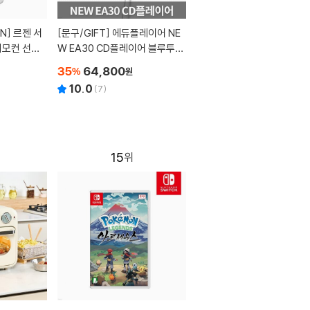
[문구/GIFT]
에듀플레이어 NE
리모컨 선풍
W EA30 CD플레이어 블루투스
스피커 FM라디오 오디오 시계알
35
64,800
%
원
람 MicroSD재생
10.0
(
7
)
15