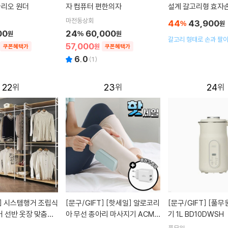
마리오 원더
자 컴퓨터 편한의자
설계 갈고리형 효자
마사지건 TRI-HOO
마전동상회
44
43,900
%
원
00
24
60,000
원
%
원
갈고리 형태로 손과 팔이
57,000
원
쿠폰혜택가
쿠폰혜택가
어깨,등,허리를 편리하게
있습니다.
6.0
(
1
)
22
23
24
]
시스템행거 조립식
[문구/GIFT]
[핫세일] 알로코리
[문구/GIFT]
[풀무원] 두유제조
 선반 옷장 맞춤형
아 무선 종아리 마사지기 ACM1
기 1L BD10DWSH
휴대용 공기압 온열 다리 안마기