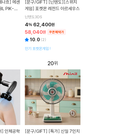
[문구/GIFT]
[닌텐도][스위치
L PIK-OF
게임] 포켓몬 레전드 아르세우스
닌텐도3DS
4
62,400
%
원
58,040
원
쿠폰혜택가
10.0
(
2
)
인기 포켓몬게임 !
20
[문구/GIFT]
[특가] 신일 7인치