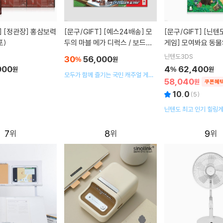
]
[정관장] 홍삼보력
[문구/GIFT]
[예스24배송] 모
[문구/GIFT]
[닌텐도][스위치
포)
두의 마블 메가 디럭스 / 보드게
게임] 모여봐요 동물
임[8세이상,2인~4인]
닌텐도3DS
30
56,000
%
원
900
4
62,400
원
%
원
모두가 함께 즐기는 국민 캐주얼 게임!
58,040
원
쿠폰혜
모든 재미를 넘치게 담았다!
10.0
(
5
)
닌텐도 최고 인기 힐링게
7
8
9