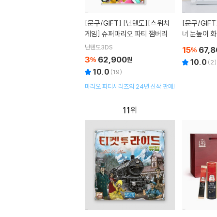
[문구/GIFT]
[닌텐도][스위치
[문구/GIFT
게임] 슈퍼마리오 파티 잼버리
너 눈높이 화
서대
닌텐도3DS
15
67,8
%
3
62,900
%
원
10.0
(
2
)
10.0
(
19
)
마리오 파티시리즈의 24년 신작 판매!
11