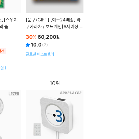
[문구/GIFT]
[예스24배송] 라
의 숲
쿠카라차 / 보드게임[6세이상,2
~4명]
30
60,200
%
원
10.0
(
2
)
택가
글로벌 베스트셀러
임!!
10