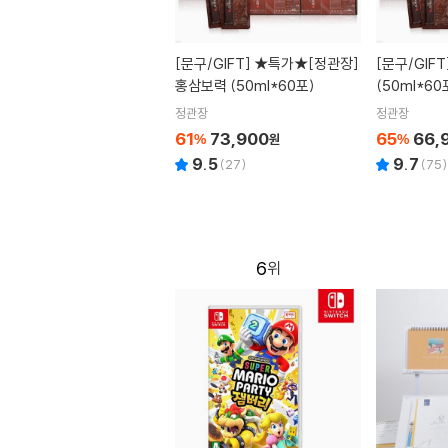
[문구/GIFT]
★특가★[정관장]
[문구/GIFT
홍삼보력 (50ml*60포)
(50ml*60
정관장
정관장
61
73,900
65
66,
%
원
%
9.5
9.7
(
27
)
(
75
)
6