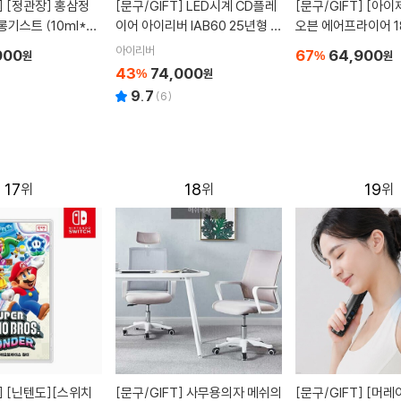
]
[정관장] 홍삼정
[문구/GIFT]
LED시계 CD플레
[문구/GIFT]
[아이제나흐] 에센
기스트 (10ml*20
이어 아이리버 IAB60 25년형 블
오븐 에어프라이어 18
루투스 IN OUT
180R
아이리버
900
67
64,900
원
%
원
43
74,000
%
원
9.7
(
6
)
17
18
19
]
[닌텐도][스위치
[문구/GIFT]
사무용의자 메쉬의
[문구/GIFT]
[머레이] 인체공학