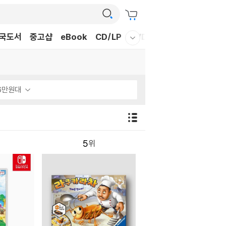
국도서
중고샵
eBook
CD/LP
DVD/BD
문구/GIFT
티
웰컴메뉴 모두보기
6만원대
5