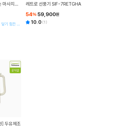
손 마사지기
레트로 선풍기 SIF-7RETGHA
K
54
59,900
%
원
10.0
(
1
)
 닿기 힘든 목,
 마사지할 수