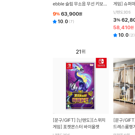
ebble 슬림 무소음 무선 키보드
게임] 슈퍼
+마우스 SET (K380s+M350
닌텐도3DS
9
63,900
%
원
s)
3
62,8
%
10.0
(
7
)
58,410
원
10.0
(
2
)
21
[문구/GIFT]
[닌텐도][스위치
[문구/GIFT
게임] 포켓몬스터 바이올렛
드레스룸행거
옷정리