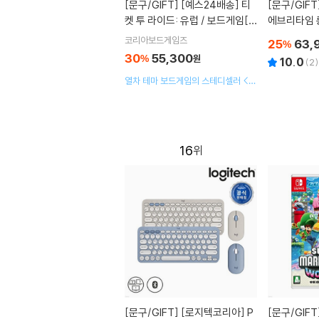
[문구/GIFT]
[예스24배송] 티
[문구/GIFT
켓 투 라이드: 유럽 / 보드게임[만
에브리타임 롱
8세 이상,2인~5인]
포)
코리아보드게임즈
25
63,
%
30
55,300
%
원
10.0
(
2
)
열차 테마 보드게임의 스테디셀러 <티
켓 투 라이드>가 이번에는 19세기말
유럽으로 떠납니다
16
[문구/GIFT]
[로지텍코리아] P
[문구/GIFT