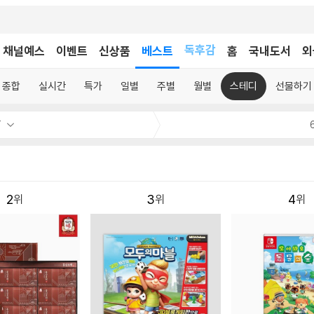
어린이
독후감
채널예스
이벤트
신상품
베스트
홈
국내도서
외
어린이
종합
실시간
특가
일별
주별
월별
스테디
선물하기
T
2
3
4