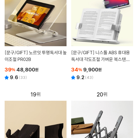
[문구/GIFT]
노르잇 투명독서대 높
[문구/GIFT]
니스툴 ABS 휴대용
이조절 PR02B
독서대 각도조절 가벼운 북스탠드
NB10
39
48,800
34
9,900
%
원
%
원
9.6
9.2
(
33
)
(
43
)
19
20