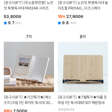
[문구/GIFT]
[무소음회전형] 노르
[문구/GIFT]
노르잇 투명독서대 높
잇 투명독서대 PR02AR 시리즈
이조절 PR01AG_다크그레이
53,800
15
27,900
원
%
원
9.7
9.8
(
92
)
(
44
)
7
8
[문구/GIFT]
★기간특가★[예스
[문구/GIFT]
★7월특가★이룸 프
굿즈]크림 1단 화이트 독서대 300
라임 1단 독서대SP301 책받침대
책받침대 휴대용 독서대
프라임독서대
66
7,500
%
원