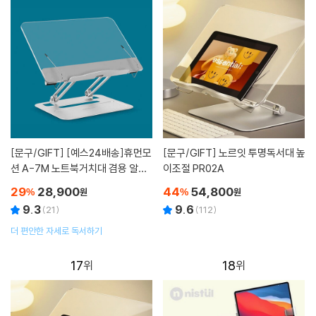
[문구/GIFT]
[예스24배송]휴먼모
[문구/GIFT]
노르잇 투명독서대 높
션 A-7M 노트북거치대 겸용 알루
이조절 PR02A
미늄 투명 독서대
29
28,900
44
54,800
%
원
%
원
9.3
9.6
(
21
)
(
112
)
더 편안한 자세로 독서하기
17
18