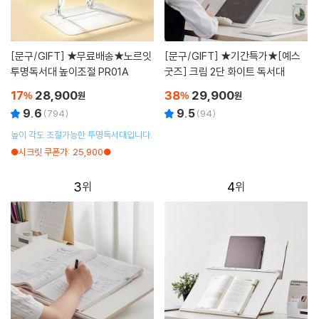
[문구/GIFT]
★무료배송★노르잇
[문구/GIFT]
★기간특가★[예스
투명독서대 높이조절 PR01A
굿즈] 크림 2단 화이트 독서대
17
28,900
38
29,900
%
원
%
원
9.6
9.5
(
794
)
(
94
)
높이 각도 조절가능한 투명독서대입니다.
●시크릿 쿠폰가: 25,900●
3
4