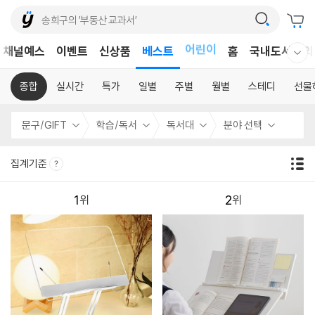
어린이
채널예스
이벤트
신상품
베스트
홈
국내도서
외
독후감
웰컴메뉴 모두보기
어린이
종합
실시간
특가
일별
주별
월별
스테디
선물
문구/GIFT
학습/독서
독서대
분야 선택
집계기준
1
2