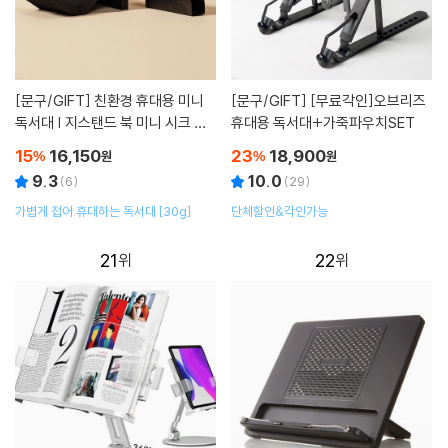
[문구/GIFT]
친환경 휴대용 미니
[문구/GIFT]
[무료각인]오브리즈
독서대 | 지스탠드 북 미니 시크 블
휴대용 독서대+가죽파우치SET
랙
15
16,150
23
18,900
%
원
%
원
9.3
10.0
(
6
)
(
29
)
가볍게 접어 휴대하는 독서대 [30g]
단체할인&각인가능
21
22