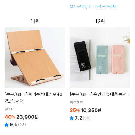
필기독서대,국내 가장 큰 독서대
11
12
[문구/GIFT]
위너독서대 점보40
[문구/GIFT]
손안에 휴대용 독서대
2단 독서대
북프렌즈
알리미
25
10,350
%
원
40
23,900
%
원
7.2
(
59
)
9.5
(
23
)