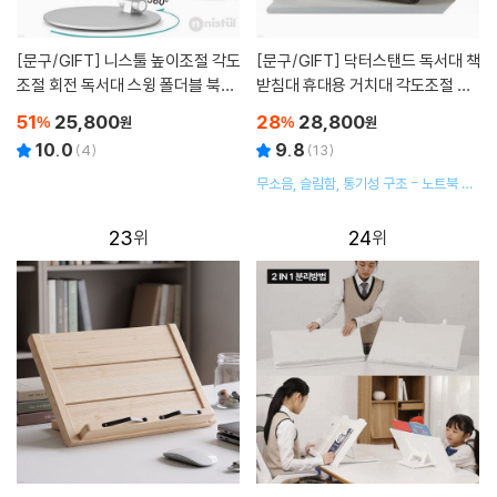
[문구/GIFT]
니스툴 높이조절 각도
[문구/GIFT]
닥터스탠드 독서대 책
조절 회전 독서대 스윙 폴더블 북스
받침대 휴대용 거치대 각도조절 북
탠드 NBS00
스탠드
51
25,800
28
28,800
%
원
%
원
10.0
9.8
(
4
)
(
13
)
무소음, 슬림함, 통기성 구조 - 노트북 거
치대 겸용 멀티독서대
23
24