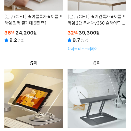
[문구/GIFT]
★여름특가★이룸 프
[문구/GIFT]
★기간특가★이룸 프
라임 컬러 필기대 6종 택1
라임 2단 독서대y360 슬라이드 책
받침대 화이트
36
24,200
32
39,300
%
원
%
원
9.2
9.7
(
12
)
(
37
)
화이트 데스크테리어
5
6