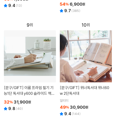
54
6,900
%
원
9.4
(
13
)
9.7
(
385
)
9
10
[문구/GIFT]
이룸 프라임 필기 기
[문구/GIFT]
위너독서대 위너60
능1단 독서대 y600 슬라이드 책받
w 2단독서대
침대 화이트
알리미
32
31,900
%
원
49
30,900
%
원
9.8
(
40
)
9.4
(
144
)