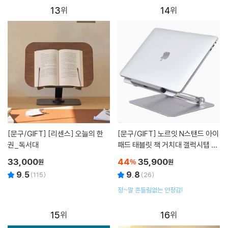
13
14
[문구/GIFT]
[리센스] 오늘의 한
[문구/GIFT]
노르잇 N스탠드 아이
권_독서대
패드 태블릿 책 거치대 갤럭시탭 스
탠드 책스탠드 DR01A
33,000
44
35,900
원
%
원
9.5
9.8
(
115
)
(
26
)
정~말 흔들림없는 안정감!
15
16