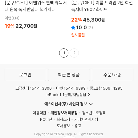
[문구/GIFT]
이앤위즈 편백 휴독서
[문구/GIFT]
이룸 프라임 2단 회전
대 원목 독서받침대 책거치대
독서대 Y602 화이트
이앤(EN)
22
45,300
%
원
19
22,700
%
원
10.0
(
2
)
일시품절
1
2
로그인
최근 본 상품
주문/배송
고객센터 1544-3800
티켓 1544-6399
중고샵 1566-4295
eBook 1:1문의/채팅상담
예스이십사(주) 사업자 정보
이용약관
개인정보처리방침
청소년보호정책
PC버전
회사소개
거래처관계자께
도서홍보
광고
Copyright © YES24 Corp. All Rights Reserved.