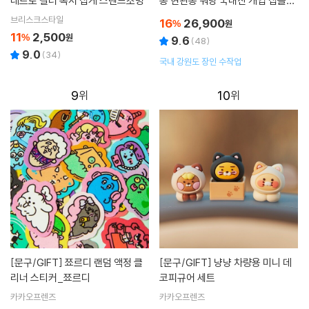
레트로 컬러 독서 집게 스탠드조명
종 현관종 워낭 국내산 개업 집들이
선물
브리스크스타일
16
26,900
%
원
11
2,500
%
원
9.6
(
48
)
9.0
(
34
)
국내 강원도 장인 수작업
9
10
[문구/GIFT]
쬬르디 랜덤 액정 클
[문구/GIFT]
냥냥 차량용 미니 데
리너 스티커_쬬르디
코피규어 세트
카카오프렌즈
카카오프렌즈