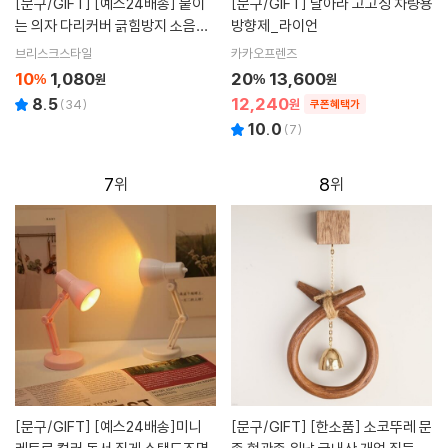
[문구/GIFT]
[예스24배송] 붙이
[문구/GIFT]
날아라 고고싱 차량용
는 의자 다리커버 긁힘방지 소음방
방향제_라이언
지 테이프
브리스크스타일
카카오프렌즈
10
1,080
20
13,600
%
원
%
원
12,240
8.5
(
34
)
원
쿠폰혜택가
10.0
(
7
)
7
8
[문구/GIFT]
[예스24배송]미니
[문구/GIFT]
[한소품] 소코뚜레 문