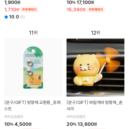
1,900
10
17,100
원
%
원
1,710
15,390
원
원
쿠폰혜택가
쿠폰혜택가
10.0
(
2
)
11
12
[문구/GIFT]
방향제 교환용_포레
[문구/GIFT]
바람개비 방향제_춘
스트
식이
카카오프렌즈
카카오프렌즈
10
4,500
20
13,600
%
원
%
원