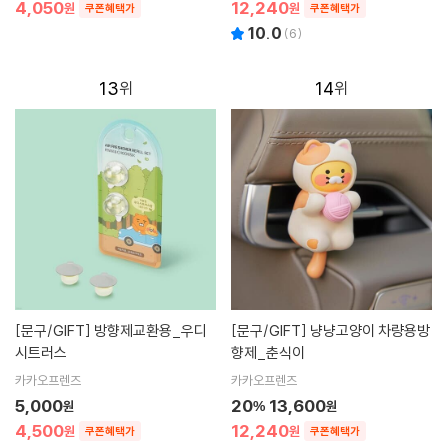
4,050
12,240
원
원
쿠폰혜택가
쿠폰혜택가
10.0
(
6
)
13
14
[문구/GIFT]
방향제교환용_우디
[문구/GIFT]
냥냥고양이 차량용방
시트러스
향제_춘식이
카카오프렌즈
카카오프렌즈
5,000
20
13,600
원
%
원
4,500
12,240
원
원
쿠폰혜택가
쿠폰혜택가