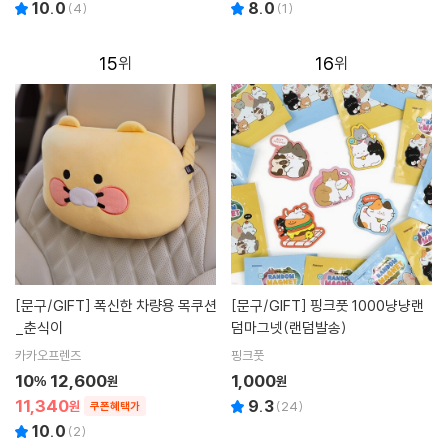
10.0
8.0
(
4
)
(
1
)
15
16
[문구/GIFT]
폭신한 차량용 목쿠션
[문구/GIFT]
핑크풋 1000냥냥랜
_춘식이
덤마그넷(랜덤발송)
카카오프렌즈
핑크풋
10
12,600
1,000
%
원
원
11,340
9.3
원
(
24
)
쿠폰혜택가
10.0
(
2
)