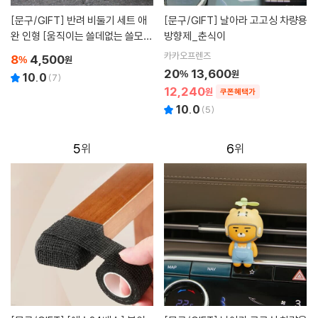
[문구/GIFT]
반려 비둘기 세트 애
[문구/GIFT]
날아라 고고싱 차량용
완 인형 [움직이는 쓸데없는 쓸모없
방향제_춘식이
는 웃긴 선물 장난감 킹받는 친구 필
카카오프렌즈
8
4,500
%
원
요없는 무쓸모 태엽]
20
13,600
%
원
10.0
(
7
)
12,240
원
쿠폰혜택가
10.0
(
5
)
5
6