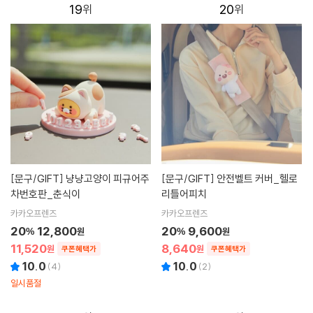
19
20
[문구/GIFT]
냥냥고양이 피규어주
[문구/GIFT]
안전벨트 커버_헬로
차번호판_춘식이
리틀어피치
카카오프렌즈
카카오프렌즈
20
12,800
20
9,600
%
원
%
원
11,520
8,640
원
원
쿠폰혜택가
쿠폰혜택가
10.0
10.0
(
4
)
(
2
)
일시품절