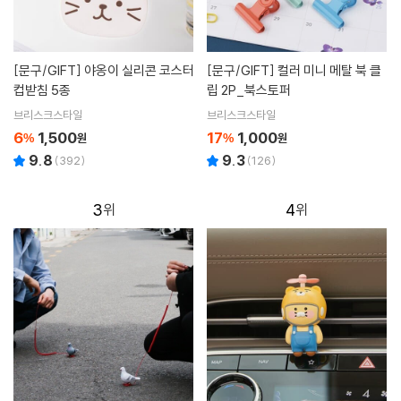
[문구/GIFT]
야옹이 실리콘 코스터
[문구/GIFT]
컬러 미니 메탈 북 클
컵받침 5종
립 2P_북스토퍼
브리스크스타일
브리스크스타일
6
1,500
17
1,000
%
원
%
원
9.8
9.3
(
392
)
(
126
)
3
4