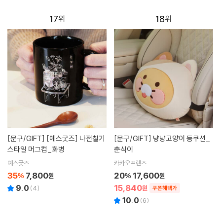
17
18
[문구/GIFT]
[예스굿즈] 나전칠기
[문구/GIFT]
냥냥고양이 등쿠션_
스타일 머그컵_화병
춘식이
예스굿즈
카카오프렌즈
35
7,800
20
17,600
%
원
%
원
15,840
9.0
(
4
)
원
쿠폰혜택가
10.0
(
6
)