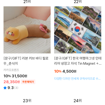
21
22
[문구/GIFT]
리본 커브 바디 필로
[문구/GIFT]
한국 여행마그넷 인테
우_춘식이
리어 냉장고 자석 Tin Magnet +
우드이젤
카카오프렌즈
10
4,500
%
원
10
31,500
%
원
다양한 디자인 전세계 규격사이즈로 수집
28,350
원
쿠폰혜택가
하는 재미가 있는 자석 인테리어 소품 기
념품
9.3
(
3
)
23
24