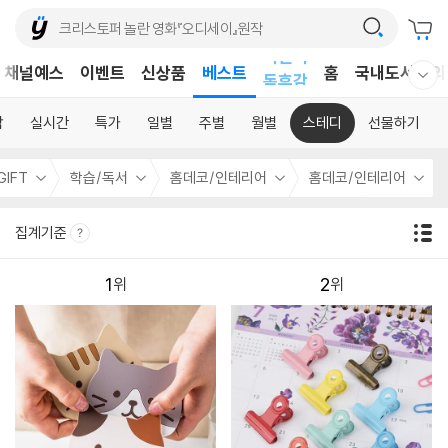
어린이
채널예스
이벤트
신상품
베스트
독후감
홈
국내도서
외
웰컴메뉴 모두보기
어린이
합
실시간
특가
일별
주별
월별
스테디
선물하기
GIFT
학습/독서
홈데코/인테리어
홈데코/인테리어
집계기준
1
2