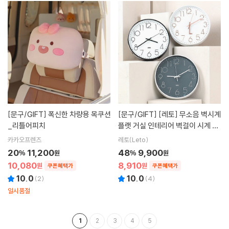
[문구/GIFT]
폭신한 차량용 목쿠션
[문구/GIFT]
[레토] 무소음 벽시계
_리틀어피치
플랫 거실 인테리어 벽걸이 시계 LP
C-C08
카카오프렌즈
레토(Leto)
20
11,200
48
9,900
%
원
%
원
10,080
8,910
원
원
쿠폰혜택가
쿠폰혜택가
10.0
10.0
(
2
)
(
4
)
일시품절
1
2
3
4
5