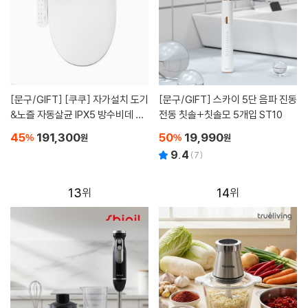
[문구/GIFT]
[쿠쿠] 자가설치 도기
[문구/GIFT]
스카이 5단 음파 진동
&노즐 자동살균 IPX5 방수비데 CB
전동 칫솔+칫솔모 5개입 ST10
T-KS1031W
45
191,300
50
19,990
%
원
%
원
9.4
(
7
)
13
14