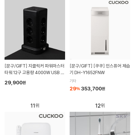
[문구/GIFT]
지클릭커 파워마스터
[문구/GIFT]
[쿠쿠] 인스퓨어 제습
타워 12구 고용량 4000W USB 출
기 DH-Y1652FNW
력 멀티탭 NP712PD 블랙
기타
29,900
원
29
353,700
%
원
11
12