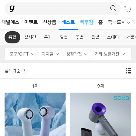
어린이
채널예스
이벤트
신상품
베스트
독후감
홈
국내도서
외
웰컴메뉴 모두보기
어린이
종합
실시간
특가
일별
주별
월별
스테디
선물
문구/GIFT
디지털
생활가전
기타 생활가전
집계기준
1
2