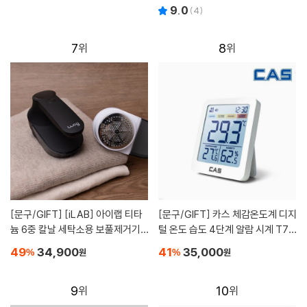
9.0
(
4
)
7
8
[문구/GIFT]
[iLAB] 아이랩 티타
[문구/GIFT]
카스 체감온도계 디지
늄 6중 칼날 세탁소용 보풀제거기 (i
털 온도 습도 4단계 알람 시계 T70
LAB-WLR/3단세기조절)
1
49
34,900
41
35,000
%
원
%
원
9
10