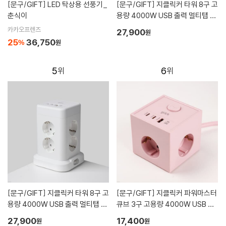
[문구/GIFT]
LED 탁상용 선풍기_
[문구/GIFT]
지클릭커 타워 8구 고
춘식이
용량 4000W USB 출력 멀티탭 N
P708PD 그린
카카오프렌즈
27,900
원
25
36,750
%
원
5
6
[문구/GIFT]
지클릭커 타워 8구 고
[문구/GIFT]
지클릭커 파워마스터
용량 4000W USB 출력 멀티탭 N
큐브 3구 고용량 4000W USB 출
P708PD 화이트
력 멀티탭 LP762CPD 핑크
27,900
17,400
원
원