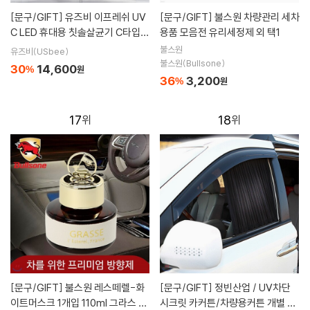
[문구/GIFT]
유즈비 이프레쉬 UV
[문구/GIFT]
불스원 차량관리 세차
C LED 휴대용 칫솔살균기 C타입
용품 모음전 유리세정제 외 택1
무선
불스원
유즈비(USbee)
불스원(Bullsone)
30
14,600
%
원
36
3,200
%
원
17
18
[문구/GIFT]
불스원 레스떼렐-화
[문구/GIFT]
정빈산업 / UV차단
이트머스크 1개입 110ml 그라스 차
시크릿 카커튼/차량용커튼 개별 주