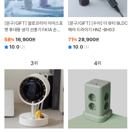
[문구/GIFT]
알로코리아 아이스포
[문구/GIFT]
[수아] 더 뷰티 BLDC
켓 휴대용 냉각 선풍기 FA1A 손풍
헤어 드라이기 HNZ-BH03
기 핸디
58
16,900
71
28,900
%
원
%
원
10.0
10.0
(
2
)
(
3
)
3
4