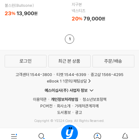
량용 방향제 탈취 향수
름형/자동차 커텐/커튼/차량용품/
지구본
불스원(Bullsone)
자동차용품/썬팅
넥스티즈
23
13,900
%
원
20
79,000
%
원
1
로그인
최근 본 상품
주문/배송
고객센터 1544-3800
티켓 1544-6399
중고샵 1566-4295
eBook 1:1문의/채팅상담
예스이십사(주) 사업자 정보
이용약관
개인정보처리방침
청소년보호정책
PC버전
회사소개
거래처관계자께
도서홍보
광고
Copyright © YES24 Corp. All Rights Reserved.
MATOM11