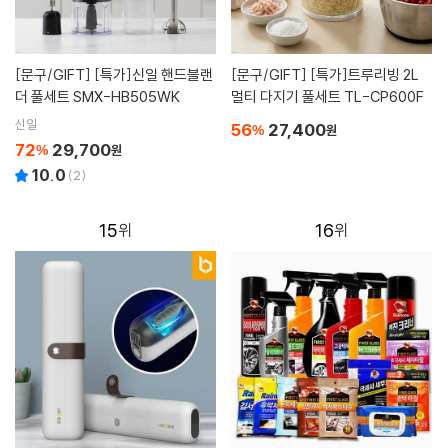
[문구/GIFT]
[특가]신일 핸드블랜
[문구/GIFT]
[특가]트루리빙 2L
더 풀세트 SMX-HB505WK
멀티 다지기 풀세트 TL-CP600F
신일
56
27,400
%
원
72
29,700
%
원
10.0
(
2
)
15
16